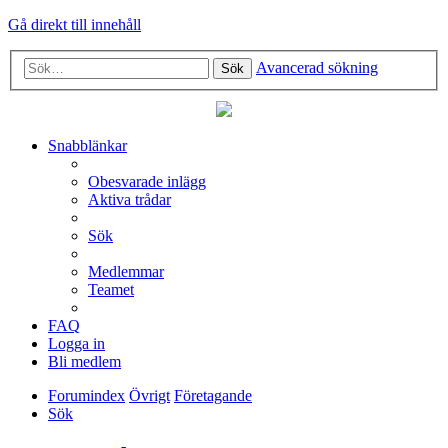
Gå direkt till innehåll
Avancerad sökning
Sök
Snabblänkar
Obesvarade inlägg
Aktiva trådar
Sök
Medlemmar
Teamet
FAQ
Logga in
Bli medlem
Forumindex
Övrigt
Företagande
Sök