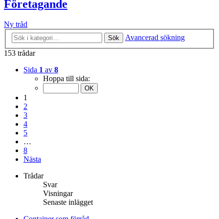
Företagande
Ny tråd
Avancerad sökning
Sök
153 trådar
Sida
1
av
8
Hoppa till sida:
1
2
3
4
5
…
8
Nästa
Trådar
Svar
Visningar
Senaste inlägget
Container som förråd