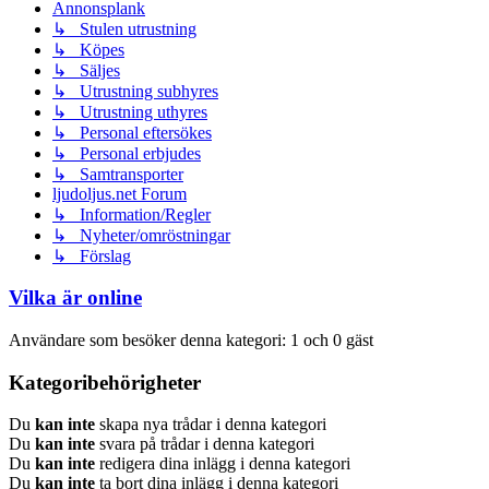
Annonsplank
↳ Stulen utrustning
↳ Köpes
↳ Säljes
↳ Utrustning subhyres
↳ Utrustning uthyres
↳ Personal eftersökes
↳ Personal erbjudes
↳ Samtransporter
ljudoljus.net Forum
↳ Information/Regler
↳ Nyheter/omröstningar
↳ Förslag
Vilka är online
Användare som besöker denna kategori: 1 och 0 gäst
Kategoribehörigheter
Du
kan inte
skapa nya trådar i denna kategori
Du
kan inte
svara på trådar i denna kategori
Du
kan inte
redigera dina inlägg i denna kategori
Du
kan inte
ta bort dina inlägg i denna kategori