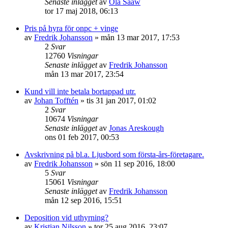
Senaste inlägget
av
Ola Sääw
tor 17 maj 2018, 06:13
Pris på hyra för onpc + vinge
av
Fredrik Johansson
»
mån 13 mar 2017, 17:53
2
Svar
12760
Visningar
Senaste inlägget
av
Fredrik Johansson
mån 13 mar 2017, 23:54
Kund vill inte betala bortappad utr.
av
Johan Tofftén
»
tis 31 jan 2017, 01:02
2
Svar
10674
Visningar
Senaste inlägget
av
Jonas Areskough
ons 01 feb 2017, 00:53
Avskrivning på bl.a. Ljusbord som första-års-företagare.
av
Fredrik Johansson
»
sön 11 sep 2016, 18:00
5
Svar
15061
Visningar
Senaste inlägget
av
Fredrik Johansson
mån 12 sep 2016, 15:51
Deposition vid uthyrning?
av
Kristian Nilsson
»
tor 25 aug 2016, 23:07