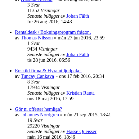
3
Svar
11352
Visningar
Senaste inlägget
av
Johan Fälth
fre 26 aug 2016, 14:43
Rentaldesk / Bokningsprogram frågor..
av
Thomas Nilsson
»
mån 27 jun 2016, 23:59
1
Svar
9434
Visningar
Senaste inlägget
av
Johan Fälth
tis 28 jun 2016, 06:56
Enskild firma & Hyra ut ljudpaket
av
Tuncay Cankaya
»
ons 17 feb 2016, 20:34
8
Svar
17934
Visningar
Senaste inlägget
av
Kristian Ranta
ons 18 maj 2016, 17:59
Gör ni offerter hemliga?
av
Johannes Nordgren
»
mån 21 sep 2015, 18:41
19
Svar
29220
Visningar
Senaste inlägget
av
Hasse Queisser
mån 16 maj 2016, 18:46