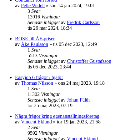
av
Pelle Widell
»
sön 14 jan 2024, 19:01
3
Svar
13916
Visningar
Senaste inlägget
av
Fredrik Carlsson
tis 26 mar 2024, 18:34
BOSE till ÅF-priser
av
Åke Paulsson
»
tis 05 dec 2023, 12:49
1
Svar
5513
Visningar
Senaste inlägget
av
Christoffer Gustafsson
tis 05 dec 2023, 23:44
Easyjob 6 frågor / hjälp!
av
Thomas Nilsson
»
ons 24 maj 2023, 19:18
1
Svar
11302
Visningar
Senaste inlägget
av
Johan Fälth
tor 25 maj 2023, 07:19
Några frågor kring egenanställningsföretag
av
Vincent Eklund
»
tor 19 jan 2023, 21:58
2
Svar
9592
Visningar
Senaste inlägget
av
Vincent Eklund