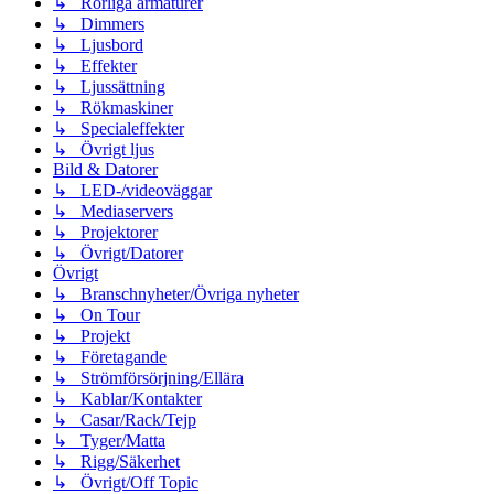
↳ Rörliga armaturer
↳ Dimmers
↳ Ljusbord
↳ Effekter
↳ Ljussättning
↳ Rökmaskiner
↳ Specialeffekter
↳ Övrigt ljus
Bild & Datorer
↳ LED-/videoväggar
↳ Mediaservers
↳ Projektorer
↳ Övrigt/Datorer
Övrigt
↳ Branschnyheter/Övriga nyheter
↳ On Tour
↳ Projekt
↳ Företagande
↳ Strömförsörjning/Ellära
↳ Kablar/Kontakter
↳ Casar/Rack/Tejp
↳ Tyger/Matta
↳ Rigg/Säkerhet
↳ Övrigt/Off Topic