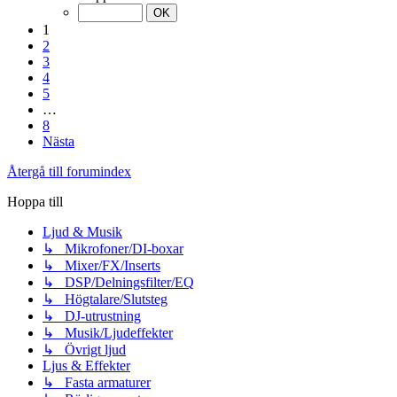
1
2
3
4
5
…
8
Nästa
Återgå till forumindex
Hoppa till
Ljud & Musik
↳ Mikrofoner/DI-boxar
↳ Mixer/FX/Inserts
↳ DSP/Delningsfilter/EQ
↳ Högtalare/Slutsteg
↳ DJ-utrustning
↳ Musik/Ljudeffekter
↳ Övrigt ljud
Ljus & Effekter
↳ Fasta armaturer