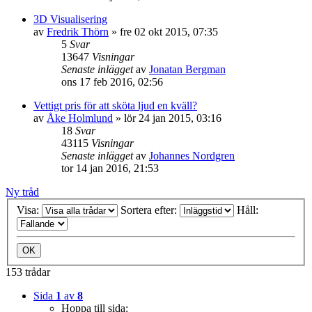
3D Visualisering
av
Fredrik Thörn
»
fre 02 okt 2015, 07:35
5
Svar
13647
Visningar
Senaste inlägget
av
Jonatan Bergman
ons 17 feb 2016, 02:56
Vettigt pris för att sköta ljud en kväll?
av
Åke Holmlund
»
lör 24 jan 2015, 03:16
18
Svar
43115
Visningar
Senaste inlägget
av
Johannes Nordgren
tor 14 jan 2016, 21:53
Ny tråd
Visa:
Sortera efter:
Håll:
153 trådar
Sida
1
av
8
Hoppa till sida: