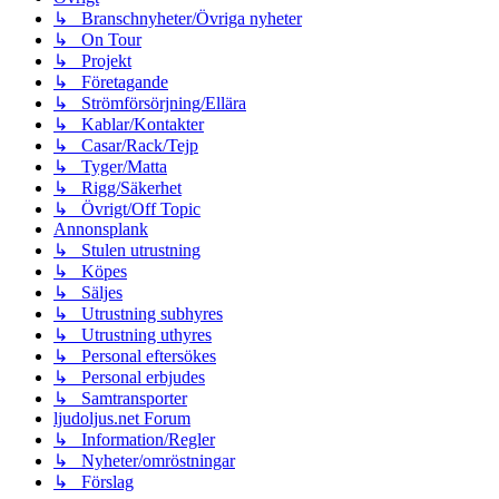
↳ Branschnyheter/Övriga nyheter
↳ On Tour
↳ Projekt
↳ Företagande
↳ Strömförsörjning/Ellära
↳ Kablar/Kontakter
↳ Casar/Rack/Tejp
↳ Tyger/Matta
↳ Rigg/Säkerhet
↳ Övrigt/Off Topic
Annonsplank
↳ Stulen utrustning
↳ Köpes
↳ Säljes
↳ Utrustning subhyres
↳ Utrustning uthyres
↳ Personal eftersökes
↳ Personal erbjudes
↳ Samtransporter
ljudoljus.net Forum
↳ Information/Regler
↳ Nyheter/omröstningar
↳ Förslag