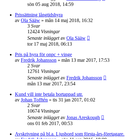
sön 05 aug 2018, 14:59
Prissättning långtidshyra
av
Ola Sääw
»
mån 14 maj 2018, 16:32
3
Svar
12424
Visningar
Senaste inlägget
av
Ola Sääw
tor 17 maj 2018, 06:13
Pris på hyra för onpc + vinge
av
Fredrik Johansson
»
mån 13 mar 2017, 17:53
2
Svar
12761
Visningar
Senaste inlägget
av
Fredrik Johansson
mån 13 mar 2017, 23:54
Kund vill inte betala bortappad utr.
av
Johan Tofftén
»
tis 31 jan 2017, 01:02
2
Svar
10674
Visningar
Senaste inlägget
av
Jonas Areskough
ons 01 feb 2017, 00:53
Avskrivning på bl.a. Ljusbord som första-års-företagare.