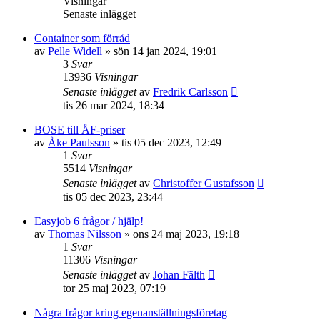
Visningar
Senaste inlägget
Container som förråd
av
Pelle Widell
»
sön 14 jan 2024, 19:01
3
Svar
13936
Visningar
Senaste inlägget
av
Fredrik Carlsson
tis 26 mar 2024, 18:34
BOSE till ÅF-priser
av
Åke Paulsson
»
tis 05 dec 2023, 12:49
1
Svar
5514
Visningar
Senaste inlägget
av
Christoffer Gustafsson
tis 05 dec 2023, 23:44
Easyjob 6 frågor / hjälp!
av
Thomas Nilsson
»
ons 24 maj 2023, 19:18
1
Svar
11306
Visningar
Senaste inlägget
av
Johan Fälth
tor 25 maj 2023, 07:19
Några frågor kring egenanställningsföretag