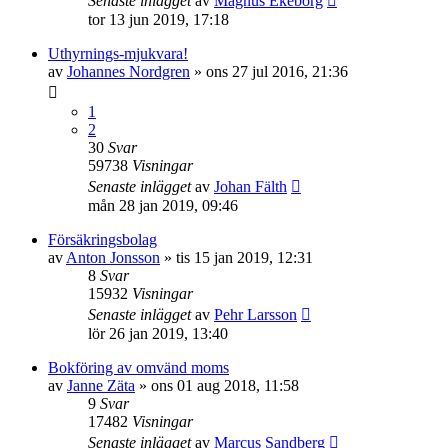
Senaste inlägget
av
Magnus Ekeborg
tor 13 jun 2019, 17:18
Uthyrnings-mjukvara!
av
Johannes Nordgren
»
ons 27 jul 2016, 21:36
1
2
30
Svar
59738
Visningar
Senaste inlägget
av
Johan Fälth
mån 28 jan 2019, 09:46
Försäkringsbolag
av
Anton Jonsson
»
tis 15 jan 2019, 12:31
8
Svar
15932
Visningar
Senaste inlägget
av
Pehr Larsson
lör 26 jan 2019, 13:40
Bokföring av omvänd moms
av
Janne Zäta
»
ons 01 aug 2018, 11:58
9
Svar
17482
Visningar
Senaste inlägget
av
Marcus Sandberg