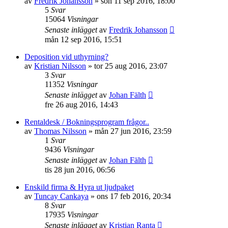
av
Fredrik Johansson
»
sön 11 sep 2016, 18:00
5
Svar
15064
Visningar
Senaste inlägget
av
Fredrik Johansson
mån 12 sep 2016, 15:51
Deposition vid uthyrning?
av
Kristian Nilsson
»
tor 25 aug 2016, 23:07
3
Svar
11352
Visningar
Senaste inlägget
av
Johan Fälth
fre 26 aug 2016, 14:43
Rentaldesk / Bokningsprogram frågor..
av
Thomas Nilsson
»
mån 27 jun 2016, 23:59
1
Svar
9436
Visningar
Senaste inlägget
av
Johan Fälth
tis 28 jun 2016, 06:56
Enskild firma & Hyra ut ljudpaket
av
Tuncay Cankaya
»
ons 17 feb 2016, 20:34
8
Svar
17935
Visningar
Senaste inlägget
av
Kristian Ranta