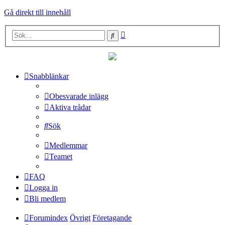
Gå direkt till innehåll
Avancerad
Sök
sökning
Snabblänkar
Obesvarade inlägg
Aktiva trådar
Sök
Medlemmar
Teamet
FAQ
Logga in
Bli medlem
Forumindex
Övrigt
Företagande