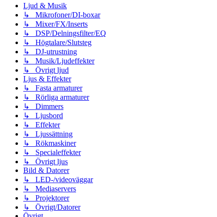
Ljud & Musik
↳ Mikrofoner/DI-boxar
↳ Mixer/FX/Inserts
↳ DSP/Delningsfilter/EQ
↳ Högtalare/Slutsteg
↳ DJ-utrustning
↳ Musik/Ljudeffekter
↳ Övrigt ljud
Ljus & Effekter
↳ Fasta armaturer
↳ Rörliga armaturer
↳ Dimmers
↳ Ljusbord
↳ Effekter
↳ Ljussättning
↳ Rökmaskiner
↳ Specialeffekter
↳ Övrigt ljus
Bild & Datorer
↳ LED-/videoväggar
↳ Mediaservers
↳ Projektorer
↳ Övrigt/Datorer
Övrigt