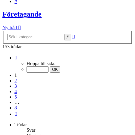
Sök
Företagande
Ny tråd
Avancerad
Sök
sökning
153 trådar
Sida
1
Hoppa till sida:
av
8
1
2
3
4
5
…
8
Nästa
Trådar
Svar