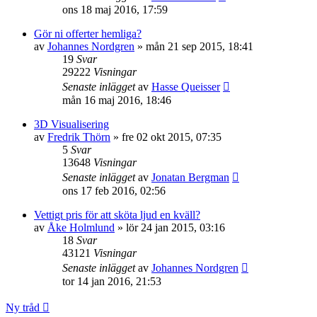
ons 18 maj 2016, 17:59
Gör ni offerter hemliga?
av
Johannes Nordgren
»
mån 21 sep 2015, 18:41
19
Svar
29222
Visningar
Senaste inlägget
av
Hasse Queisser
mån 16 maj 2016, 18:46
3D Visualisering
av
Fredrik Thörn
»
fre 02 okt 2015, 07:35
5
Svar
13648
Visningar
Senaste inlägget
av
Jonatan Bergman
ons 17 feb 2016, 02:56
Vettigt pris för att sköta ljud en kväll?
av
Åke Holmlund
»
lör 24 jan 2015, 03:16
18
Svar
43121
Visningar
Senaste inlägget
av
Johannes Nordgren
tor 14 jan 2016, 21:53
Ny tråd