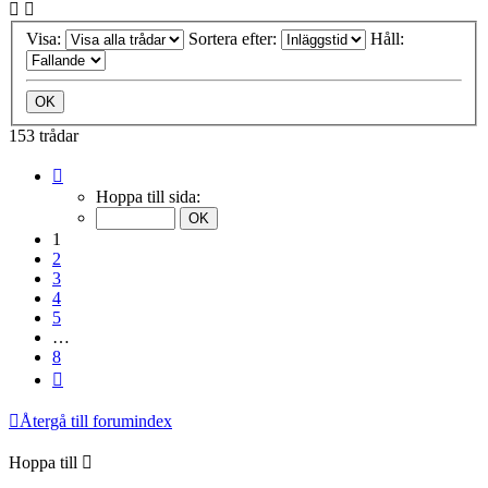
Visa:
Sortera efter:
Håll:
153 trådar
Sida
1
Hoppa till sida:
av
8
1
2
3
4
5
…
8
Nästa
Återgå till forumindex
Hoppa till