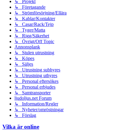
↳ Projekt
↳ Företagande
↳ Strömförsörjning/Ellära
↳ Kablar/Kontakter
↳ Casar/Rack/Tejp
↳ Tyger/Matta
↳ Rigg/Säkerhet
↳ Övrigt/Off Topic
Annonsplank
↳ Stulen utrustning
↳ Köpes
↳ Säljes
↳ Utrustning subhyres
↳ Utrustning uthyres
↳ Personal eftersökes
↳ Personal erbjudes
↳ Samtransporter
ljudoljus.net Forum
↳ Information/Regler
↳ Nyheter/omröstningar
↳ Förslag
Vilka är online