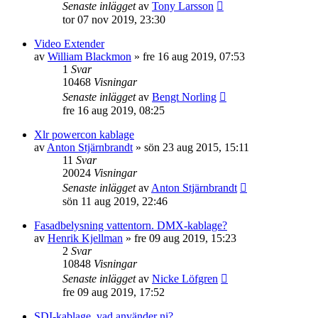
Senaste inlägget
av
Tony Larsson
tor 07 nov 2019, 23:30
Video Extender
av
William Blackmon
»
fre 16 aug 2019, 07:53
1
Svar
10468
Visningar
Senaste inlägget
av
Bengt Norling
fre 16 aug 2019, 08:25
Xlr powercon kablage
av
Anton Stjärnbrandt
»
sön 23 aug 2015, 15:11
11
Svar
20024
Visningar
Senaste inlägget
av
Anton Stjärnbrandt
sön 11 aug 2019, 22:46
Fasadbelysning vattentorn. DMX-kablage?
av
Henrik Kjellman
»
fre 09 aug 2019, 15:23
2
Svar
10848
Visningar
Senaste inlägget
av
Nicke Löfgren
fre 09 aug 2019, 17:52
SDI-kablage, vad använder ni?