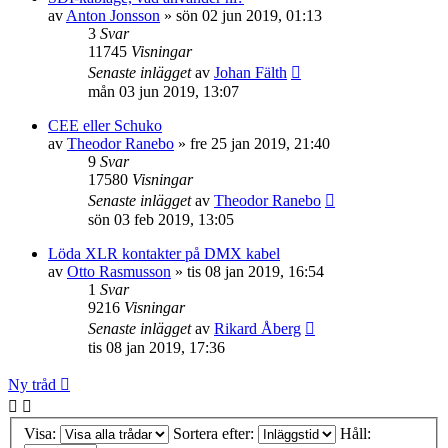
av
Anton Jonsson
»
sön 02 jun 2019, 01:13
3
Svar
11745
Visningar
Senaste inlägget
av
Johan Fälth
mån 03 jun 2019, 13:07
CEE eller Schuko
av
Theodor Ranebo
»
fre 25 jan 2019, 21:40
9
Svar
17580
Visningar
Senaste inlägget
av
Theodor Ranebo
sön 03 feb 2019, 13:05
Löda XLR kontakter på DMX kabel
av
Otto Rasmusson
»
tis 08 jan 2019, 16:54
1
Svar
9216
Visningar
Senaste inlägget
av
Rikard Åberg
tis 08 jan 2019, 17:36
Ny tråd
Visa:
Sortera efter:
Håll: