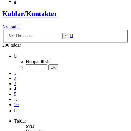
Sök
Kablar/Kontakter
Ny tråd
Avancerad
Sök
sökning
200 trådar
Sida
1
Hoppa till sida:
av
10
1
2
3
4
5
…
10
Nästa
Trådar
Svar