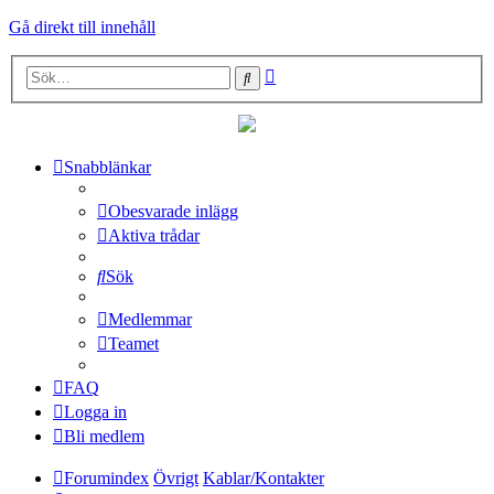
Gå direkt till innehåll
Avancerad
Sök
sökning
Snabblänkar
Obesvarade inlägg
Aktiva trådar
Sök
Medlemmar
Teamet
FAQ
Logga in
Bli medlem
Forumindex
Övrigt
Kablar/Kontakter