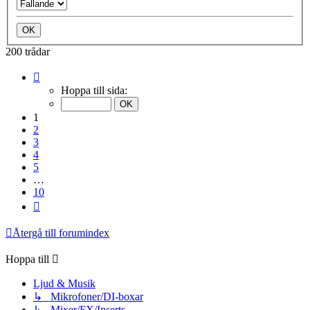
200 trådar
Sida
1
Hoppa till sida:
av
10
1
2
3
4
5
…
10
Nästa
Återgå till forumindex
Hoppa till
Ljud & Musik
↳ Mikrofoner/DI-boxar
↳ Mixer/FX/Inserts