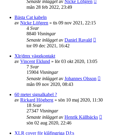
Senaste inlägget
av
Nicke Löfgren
mån 28 feb 2022, 23:49
Bästa Cat kabeln
av
Nicke Löfgren
»
tis 09 nov 2021, 22:15
4
Svar
8840
Visningar
Senaste inlägget
av
Daniel Ravald
tor 09 dec 2021, 16:42
Xlr/dmx väggkontakt
av
Vincent Eklund
»
lör 03 okt 2020, 13:05
7
Svar
15904
Visningar
Senaste inlägget
av
Johannes Olsson
mån 09 nov 2020, 08:43
60 meter signalkabel ?
av
Rickard Högberg
»
sön 10 maj 2020, 11:30
18
Svar
27347
Visningar
Senaste inlägget
av
Henrik Källbäcks
sön 02 aug 2020, 22:46
XLR cover för klåfingriga DJ:s