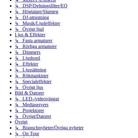
↳ DSP/Delningsfilter/EQ
↳ Högtalare/Slutsteg
↳ DJ-utrustning
↳ Musik/Ljudeffekter
↳ Övrigt ljud
Ljus & Effekter
↳ Fasta armaturer
↳ Rörliga armaturer
↳ Dimmers
↳ Ljusbord
↳ Effekter
↳ Ljussättning
↳ Rökmaskiner
↳ Specialeffekter
↳ Övrigt ljus
Bild & Datorer
↳ LED-/videoväggar
↳ Mediaservers
↳ Projektorer
↳ Övrigt/Datorer
Övrigt
↳ Branschnyheter/Övriga nyheter
↳ On Tour