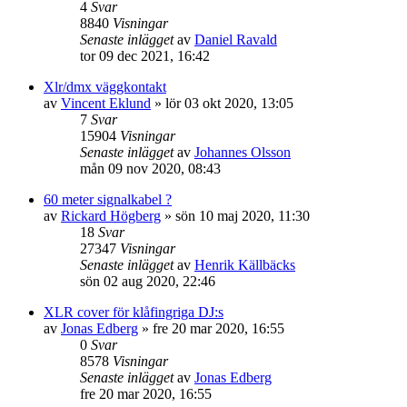
4
Svar
8840
Visningar
Senaste inlägget
av
Daniel Ravald
tor 09 dec 2021, 16:42
Xlr/dmx väggkontakt
av
Vincent Eklund
»
lör 03 okt 2020, 13:05
7
Svar
15904
Visningar
Senaste inlägget
av
Johannes Olsson
mån 09 nov 2020, 08:43
60 meter signalkabel ?
av
Rickard Högberg
»
sön 10 maj 2020, 11:30
18
Svar
27347
Visningar
Senaste inlägget
av
Henrik Källbäcks
sön 02 aug 2020, 22:46
XLR cover för klåfingriga DJ:s
av
Jonas Edberg
»
fre 20 mar 2020, 16:55
0
Svar
8578
Visningar
Senaste inlägget
av
Jonas Edberg
fre 20 mar 2020, 16:55