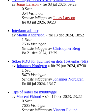
av
Jonas Larsson
»
fre 03 jul 2026, 09:23
0
Svar
354
Visningar
Senaste inlägget
av
Jonas Larsson
fre 03 jul 2026, 09:23
Interkom adapter
av
Martin Andersson
»
fre 13 dec 2024, 18:52
1
Svar
7596
Visningar
Senaste inlägget
av
Christopher Berg
lör 21 dec 2024, 13:29
Söker PDU för ljud med en drös 16A enfas (blå)
av
Johannes Nordgren
»
lör 29 jun 2024, 07:30
1
Svar
5479
Visningar
Senaste inlägget
av
Johannes Nordgren
lör 06 jul 2024, 13:17
Tips på kabel för multibygge
av
Vincent Eklund
»
sön 17 dec 2023, 23:22
0
Svar
7605
Visningar
Senaste inlägget
av
Vincent Eklund