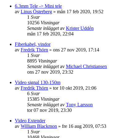
6.3mm Tele -> Mini tele
av
Linus Österberg
»
mån 17 feb 2020, 19:52
1
Svar
10256
Visningar
Senaste inlägget
av
Krister Uddén
mån 17 feb 2020, 22:04
Fiberkabel, vindor
av
Fredrik Thörn
»
ons 27 nov 2019, 17:14
1
Svar
8895
Visningar
Senaste inlägget
av
Michael Christiansen
ons 27 nov 2019, 23:32
Video signal 130-150m
av
Fredrik Thörn
»
tor 10 okt 2019, 21:06
6
Svar
15385
Visningar
Senaste inlägget
av
Tony Larsson
tor 07 nov 2019, 23:30
Video Extender
av
William Blackmon
»
fre 16 aug 2019, 07:53
1
Svar
10468
Visningar