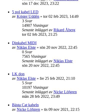
sön 17 dec 2023, 23:22
5 pol kabel LED
av
Krister Uddén
»
tor 02 feb 2023, 14:49
3
Svar
14907
Visningar
Senaste inlägget
av
Rikard Åberg
tor 02 feb 2023, 21:25
Dinkabel MIDI
av
Niklas Elste
»
sön 20 nov 2022, 22:45
0
Svar
7565
Visningar
Senaste inlägget
av
Niklas Elste
sön 20 nov 2022, 22:45
LK don
av
Niklas Elste
»
fre 25 feb 2022, 21:10
5
Svar
10197
Visningar
Senaste inlägget
av
Nicke Löfgren
mån 28 feb 2022, 23:49
Bästa Cat kabeln
av
Nicke Löfgren
»
tis 09 nov 2021, 22:15