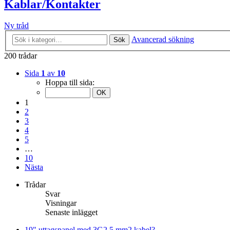
Kablar/Kontakter
Ny tråd
Avancerad sökning
Sök
200 trådar
Sida
1
av
10
Hoppa till sida:
1
2
3
4
5
…
10
Nästa
Trådar
Svar
Visningar
Senaste inlägget
19" uttagspanel med 3G2,5 mm2 kabel?