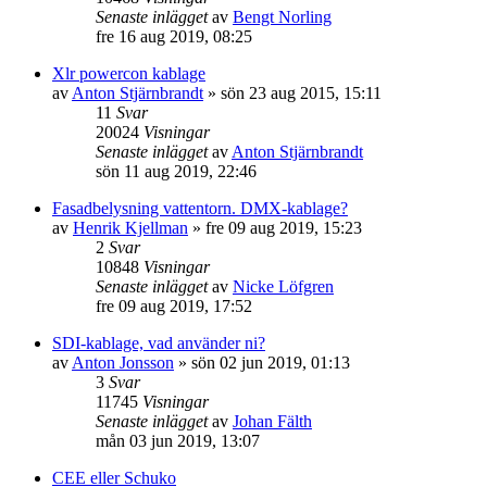
Senaste inlägget
av
Bengt Norling
fre 16 aug 2019, 08:25
Xlr powercon kablage
av
Anton Stjärnbrandt
»
sön 23 aug 2015, 15:11
11
Svar
20024
Visningar
Senaste inlägget
av
Anton Stjärnbrandt
sön 11 aug 2019, 22:46
Fasadbelysning vattentorn. DMX-kablage?
av
Henrik Kjellman
»
fre 09 aug 2019, 15:23
2
Svar
10848
Visningar
Senaste inlägget
av
Nicke Löfgren
fre 09 aug 2019, 17:52
SDI-kablage, vad använder ni?
av
Anton Jonsson
»
sön 02 jun 2019, 01:13
3
Svar
11745
Visningar
Senaste inlägget
av
Johan Fälth
mån 03 jun 2019, 13:07
CEE eller Schuko