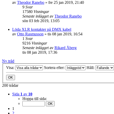
av
Theodor Ranebo
»
fre 25 jan 2019, 21:40
9
Svar
17580
Visningar
Senaste inlägget
av
Theodor Ranebo
sön 03 feb 2019, 13:05
Löda XLR kontakter på DMX kabel
av
Otto Rasmusson
»
tis 08 jan 2019, 16:54
1
Svar
9216
Visningar
Senaste inlägget
av
Rikard Åberg
tis 08 jan 2019, 17:36
Ny tråd
Visa:
Sortera efter:
Håll:
200 trådar
Sida
1
av
10
Hoppa till sida:
1
2