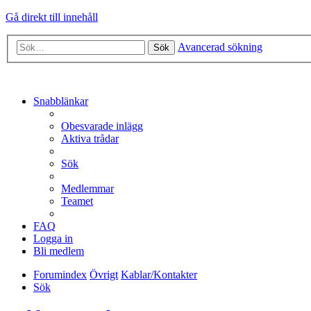
Gå direkt till innehåll
Avancerad sökning
Sök
Snabblänkar
Obesvarade inlägg
Aktiva trådar
Sök
Medlemmar
Teamet
FAQ
Logga in
Bli medlem
Forumindex
Övrigt
Kablar/Kontakter
Sök