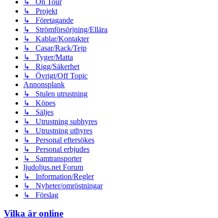
↳ On Tour
↳ Projekt
↳ Företagande
↳ Strömförsörjning/Ellära
↳ Kablar/Kontakter
↳ Casar/Rack/Tejp
↳ Tyger/Matta
↳ Rigg/Säkerhet
↳ Övrigt/Off Topic
Annonsplank
↳ Stulen utrustning
↳ Köpes
↳ Säljes
↳ Utrustning subhyres
↳ Utrustning uthyres
↳ Personal eftersökes
↳ Personal erbjudes
↳ Samtransporter
ljudoljus.net Forum
↳ Information/Regler
↳ Nyheter/omröstningar
↳ Förslag
Vilka är online