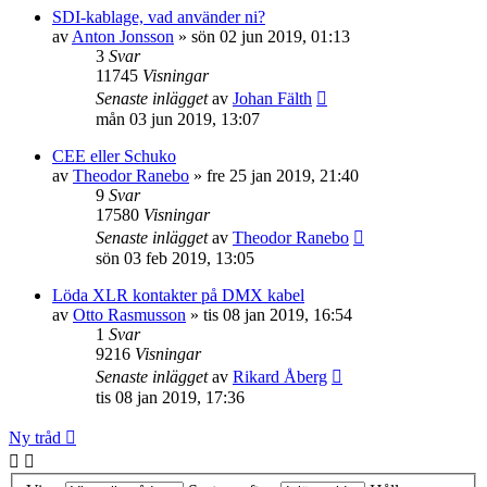
SDI-kablage, vad använder ni?
av
Anton Jonsson
»
sön 02 jun 2019, 01:13
3
Svar
11745
Visningar
Senaste inlägget
av
Johan Fälth
mån 03 jun 2019, 13:07
CEE eller Schuko
av
Theodor Ranebo
»
fre 25 jan 2019, 21:40
9
Svar
17580
Visningar
Senaste inlägget
av
Theodor Ranebo
sön 03 feb 2019, 13:05
Löda XLR kontakter på DMX kabel
av
Otto Rasmusson
»
tis 08 jan 2019, 16:54
1
Svar
9216
Visningar
Senaste inlägget
av
Rikard Åberg
tis 08 jan 2019, 17:36
Ny tråd