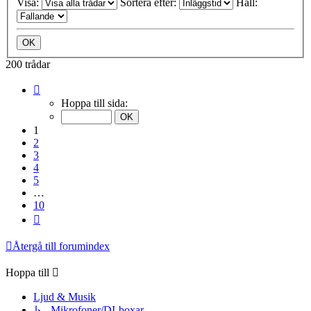
Visa:
Sortera efter:
Håll:
200 trådar
Sida
1
Hoppa till sida:
av
10
1
2
3
4
5
…
10
Nästa
Återgå till forumindex
Hoppa till
Ljud & Musik
↳ Mikrofoner/DI-boxar