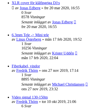
XLR cover för klåfingriga DJ:s
av
Jonas Edberg
»
fre 20 mar 2020, 16:55
0
Svar
8578
Visningar
Senaste inlägget
av
Jonas Edberg
fre 20 mar 2020, 16:55
6.3mm Tele -> Mini tele
av
Linus Österberg
»
mån 17 feb 2020, 19:52
1
Svar
10256
Visningar
Senaste inlägget
av
Krister Uddén
mån 17 feb 2020, 22:04
Fiberkabel, vindor
av
Fredrik Thörn
»
ons 27 nov 2019, 17:14
1
Svar
8895
Visningar
Senaste inlägget
av
Michael Christiansen
ons 27 nov 2019, 23:32
Video signal 130-150m
av
Fredrik Thörn
»
tor 10 okt 2019, 21:06
6
Svar