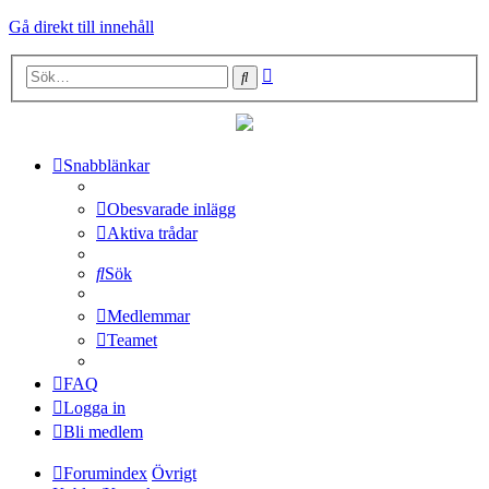
Gå direkt till innehåll
Avancerad
Sök
sökning
Snabblänkar
Obesvarade inlägg
Aktiva trådar
Sök
Medlemmar
Teamet
FAQ
Logga in
Bli medlem
Forumindex
Övrigt