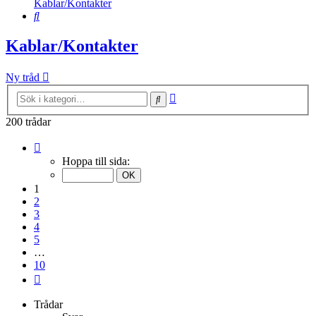
Kablar/Kontakter
Sök
Kablar/Kontakter
Ny tråd
Avancerad
Sök
sökning
200 trådar
Sida
1
Hoppa till sida:
av
10
1
2
3
4
5
…
10
Nästa
Trådar