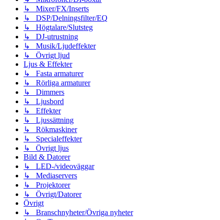
↳ Mixer/FX/Inserts
↳ DSP/Delningsfilter/EQ
↳ Högtalare/Slutsteg
↳ DJ-utrustning
↳ Musik/Ljudeffekter
↳ Övrigt ljud
Ljus & Effekter
↳ Fasta armaturer
↳ Rörliga armaturer
↳ Dimmers
↳ Ljusbord
↳ Effekter
↳ Ljussättning
↳ Rökmaskiner
↳ Specialeffekter
↳ Övrigt ljus
Bild & Datorer
↳ LED-/videoväggar
↳ Mediaservers
↳ Projektorer
↳ Övrigt/Datorer
Övrigt
↳ Branschnyheter/Övriga nyheter