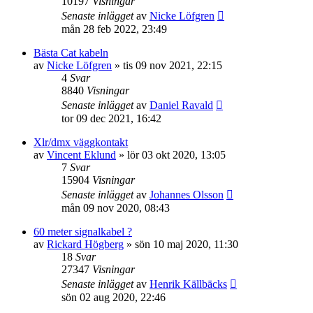
10197
Visningar
Senaste inlägget
av
Nicke Löfgren
mån 28 feb 2022, 23:49
Bästa Cat kabeln
av
Nicke Löfgren
»
tis 09 nov 2021, 22:15
4
Svar
8840
Visningar
Senaste inlägget
av
Daniel Ravald
tor 09 dec 2021, 16:42
Xlr/dmx väggkontakt
av
Vincent Eklund
»
lör 03 okt 2020, 13:05
7
Svar
15904
Visningar
Senaste inlägget
av
Johannes Olsson
mån 09 nov 2020, 08:43
60 meter signalkabel ?
av
Rickard Högberg
»
sön 10 maj 2020, 11:30
18
Svar
27347
Visningar
Senaste inlägget
av
Henrik Källbäcks
sön 02 aug 2020, 22:46