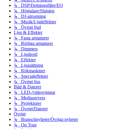
↳ DSP/Delningsfilter/EQ
↳ Högtalare/Slutsteg
↳ DJ-utrustning
↳ Musik/Ljudeffekter
↳ Övrigt ljud
Ljus & Effekter
↳ Fasta armaturer
↳ Rörliga armaturer
↳ Dimmers
↳ Ljusbord
↳ Effekter
↳ Ljussättning
↳ Rökmaskiner
↳ Specialeffekter
↳ Övrigt ljus
Bild & Datorer
↳ LED-/videoväggar
↳ Mediaservers
↳ Projektorer
↳ Övrigt/Datorer
Övrigt
↳ Branschnyheter/Övriga nyheter
↳ On Tour