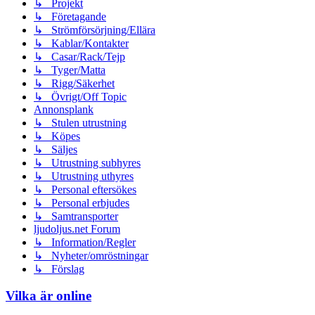
↳ Projekt
↳ Företagande
↳ Strömförsörjning/Ellära
↳ Kablar/Kontakter
↳ Casar/Rack/Tejp
↳ Tyger/Matta
↳ Rigg/Säkerhet
↳ Övrigt/Off Topic
Annonsplank
↳ Stulen utrustning
↳ Köpes
↳ Säljes
↳ Utrustning subhyres
↳ Utrustning uthyres
↳ Personal eftersökes
↳ Personal erbjudes
↳ Samtransporter
ljudoljus.net Forum
↳ Information/Regler
↳ Nyheter/omröstningar
↳ Förslag
Vilka är online