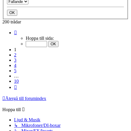
200 trådar
Sida
1
Hoppa till sida:
av
10
1
2
3
4
5
…
10
Nästa
Återgå till forumindex
Hoppa till
Ljud & Musik
↳ Mikrofoner/DI-boxar
↳ Mixer/FX/Inserts