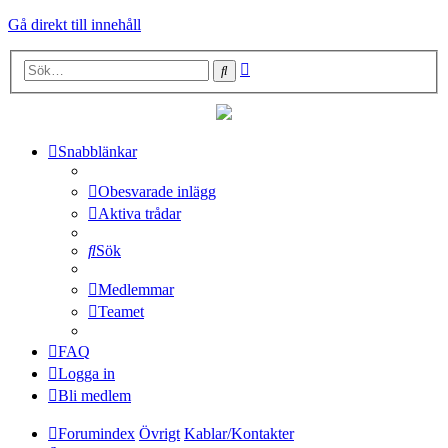
Gå direkt till innehåll
Avancerad
Sök
sökning
Snabblänkar
Obesvarade inlägg
Aktiva trådar
Sök
Medlemmar
Teamet
FAQ
Logga in
Bli medlem
Forumindex
Övrigt
Kablar/Kontakter