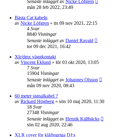
Senaste inlägget
av
Nicke Löfgren
mån 28 feb 2022, 23:49
Bästa Cat kabeln
av
Nicke Löfgren
»
tis 09 nov 2021, 22:15
4
Svar
8840
Visningar
Senaste inlägget
av
Daniel Ravald
tor 09 dec 2021, 16:42
Xlr/dmx väggkontakt
av
Vincent Eklund
»
lör 03 okt 2020, 13:05
7
Svar
15904
Visningar
Senaste inlägget
av
Johannes Olsson
mån 09 nov 2020, 08:43
60 meter signalkabel ?
av
Rickard Högberg
»
sön 10 maj 2020, 11:30
18
Svar
27348
Visningar
Senaste inlägget
av
Henrik Källbäcks
sön 02 aug 2020, 22:46
XLR cover för klåfingriga DJ:s