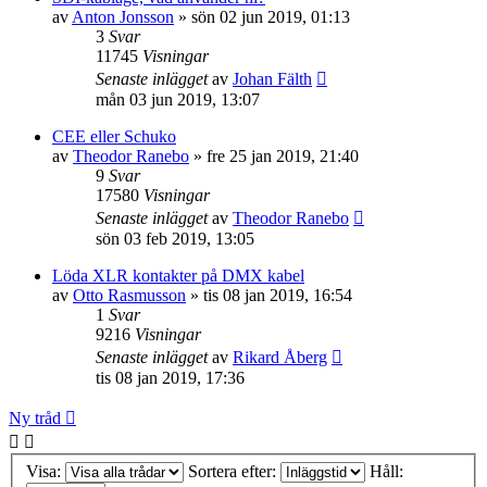
av
Anton Jonsson
»
sön 02 jun 2019, 01:13
3
Svar
11745
Visningar
Senaste inlägget
av
Johan Fälth
mån 03 jun 2019, 13:07
CEE eller Schuko
av
Theodor Ranebo
»
fre 25 jan 2019, 21:40
9
Svar
17580
Visningar
Senaste inlägget
av
Theodor Ranebo
sön 03 feb 2019, 13:05
Löda XLR kontakter på DMX kabel
av
Otto Rasmusson
»
tis 08 jan 2019, 16:54
1
Svar
9216
Visningar
Senaste inlägget
av
Rikard Åberg
tis 08 jan 2019, 17:36
Ny tråd
Visa:
Sortera efter:
Håll: