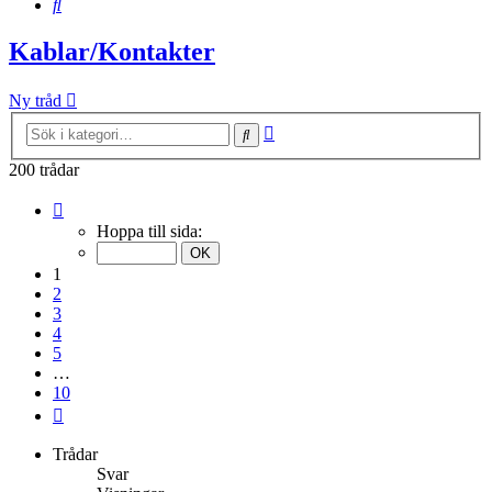
Sök
Kablar/Kontakter
Ny tråd
Avancerad
Sök
sökning
200 trådar
Sida
1
Hoppa till sida:
av
10
1
2
3
4
5
…
10
Nästa
Trådar
Svar