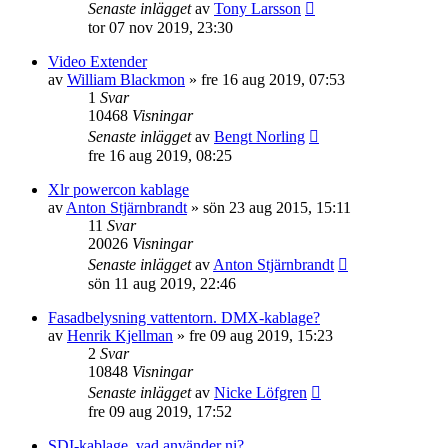
Senaste inlägget
av
Tony Larsson
tor 07 nov 2019, 23:30
Video Extender
av
William Blackmon
»
fre 16 aug 2019, 07:53
1
Svar
10468
Visningar
Senaste inlägget
av
Bengt Norling
fre 16 aug 2019, 08:25
Xlr powercon kablage
av
Anton Stjärnbrandt
»
sön 23 aug 2015, 15:11
11
Svar
20026
Visningar
Senaste inlägget
av
Anton Stjärnbrandt
sön 11 aug 2019, 22:46
Fasadbelysning vattentorn. DMX-kablage?
av
Henrik Kjellman
»
fre 09 aug 2019, 15:23
2
Svar
10848
Visningar
Senaste inlägget
av
Nicke Löfgren
fre 09 aug 2019, 17:52
SDI-kablage, vad använder ni?