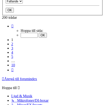
200 trådar
Sida
1
Hoppa till sida:
av
10
1
2
3
4
5
…
10
Nästa
Återgå till forumindex
Hoppa till
Ljud & Musik
↳ Mikrofoner/DI-boxar
↳ Mixer/FX/Inserts