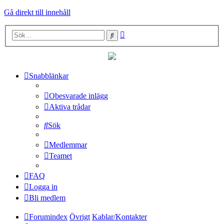
Gå direkt till innehåll
Avancerad
Sök
sökning
Snabblänkar
Obesvarade inlägg
Aktiva trådar
Sök
Medlemmar
Teamet
FAQ
Logga in
Bli medlem
Forumindex
Övrigt
Kablar/Kontakter