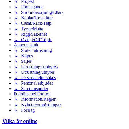
↳ Projekt
↳ Företagande
↳ Strömförsörjning/Ellära
↳ Kablar/Kontakter
↳ Casar/Rack/Tejp
↳ Tyger/Matta
↳ Rigg/Säkerhet
↳ Övrigt/Off Topic
Annonsplank
↳ Stulen utrustning
↳ Köpes
↳ Säljes
↳ Utrustning subhyres
↳ Utrustning uthyres
↳ Personal eftersökes
↳ Personal erbjudes
↳ Samtransporter
ljudoljus.net Forum
↳ Information/Regler
↳ Nyheter/omröstningar
↳ Förslag
Vilka är online