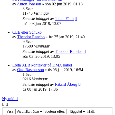
av
Anton Jonsson
»
sön 02 jun 2019, 01:13
3
Svar
11745
Visningar
Senaste inlägget
av
Johan Fälth
mån 03 jun 2019, 13:07
CEE eller Schuko
av
Theodor Ranebo
»
fre 25 jan 2019, 21:40
9
Svar
17580
Visningar
Senaste inlägget
av
Theodor Ranebo
sön 03 feb 2019, 13:05
Löda XLR kontakter på DMX kabel
av
Otto Rasmusson
»
tis 08 jan 2019, 16:54
1
Svar
9216
Visningar
Senaste inlägget
av
Rikard Åberg
tis 08 jan 2019, 17:36
Ny tråd
Visa:
Sortera efter:
Håll: