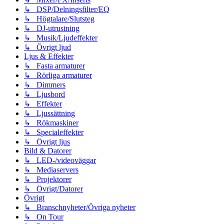
↳ DSP/Delningsfilter/EQ
↳ Högtalare/Slutsteg
↳ DJ-utrustning
↳ Musik/Ljudeffekter
↳ Övrigt ljud
Ljus & Effekter
↳ Fasta armaturer
↳ Rörliga armaturer
↳ Dimmers
↳ Ljusbord
↳ Effekter
↳ Ljussättning
↳ Rökmaskiner
↳ Specialeffekter
↳ Övrigt ljus
Bild & Datorer
↳ LED-/videoväggar
↳ Mediaservers
↳ Projektorer
↳ Övrigt/Datorer
Övrigt
↳ Branschnyheter/Övriga nyheter
↳ On Tour