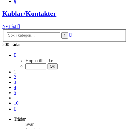
Sök
Kablar/Kontakter
Ny tråd
Avancerad
Sök
sökning
200 trådar
Sida
1
Hoppa till sida:
av
10
1
2
3
4
5
…
10
Nästa
Trådar
Svar