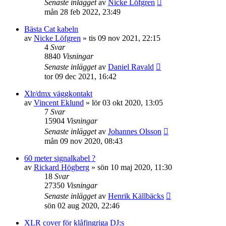
Senaste inlägget
av
Nicke Löfgren
mån 28 feb 2022, 23:49
Bästa Cat kabeln
av
Nicke Löfgren
»
tis 09 nov 2021, 22:15
4
Svar
8840
Visningar
Senaste inlägget
av
Daniel Ravald
tor 09 dec 2021, 16:42
Xlr/dmx väggkontakt
av
Vincent Eklund
»
lör 03 okt 2020, 13:05
7
Svar
15904
Visningar
Senaste inlägget
av
Johannes Olsson
mån 09 nov 2020, 08:43
60 meter signalkabel ?
av
Rickard Högberg
»
sön 10 maj 2020, 11:30
18
Svar
27350
Visningar
Senaste inlägget
av
Henrik Källbäcks
sön 02 aug 2020, 22:46
XLR cover för klåfingriga DJ:s