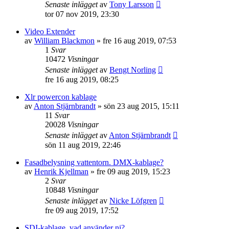
Senaste inlägget
av
Tony Larsson
tor 07 nov 2019, 23:30
Video Extender
av
William Blackmon
»
fre 16 aug 2019, 07:53
1
Svar
10472
Visningar
Senaste inlägget
av
Bengt Norling
fre 16 aug 2019, 08:25
Xlr powercon kablage
av
Anton Stjärnbrandt
»
sön 23 aug 2015, 15:11
11
Svar
20028
Visningar
Senaste inlägget
av
Anton Stjärnbrandt
sön 11 aug 2019, 22:46
Fasadbelysning vattentorn. DMX-kablage?
av
Henrik Kjellman
»
fre 09 aug 2019, 15:23
2
Svar
10848
Visningar
Senaste inlägget
av
Nicke Löfgren
fre 09 aug 2019, 17:52
SDI-kablage, vad använder ni?