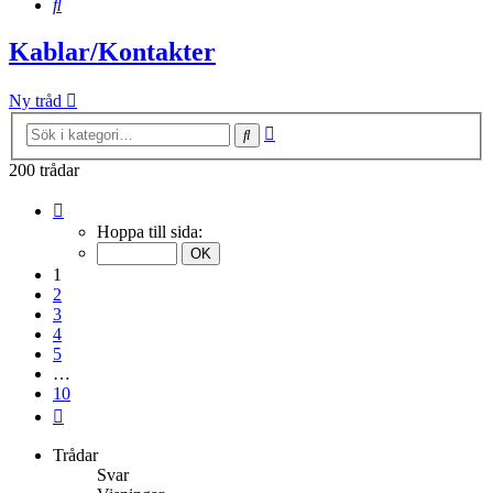
Sök
Kablar/Kontakter
Ny tråd
Avancerad
Sök
sökning
200 trådar
Sida
1
Hoppa till sida:
av
10
1
2
3
4
5
…
10
Nästa
Trådar
Svar