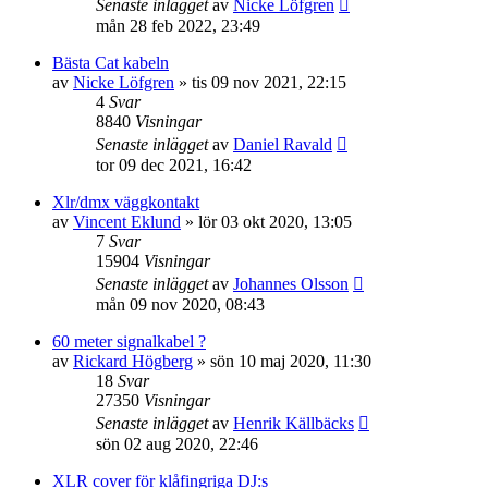
Senaste inlägget
av
Nicke Löfgren
mån 28 feb 2022, 23:49
Bästa Cat kabeln
av
Nicke Löfgren
»
tis 09 nov 2021, 22:15
4
Svar
8840
Visningar
Senaste inlägget
av
Daniel Ravald
tor 09 dec 2021, 16:42
Xlr/dmx väggkontakt
av
Vincent Eklund
»
lör 03 okt 2020, 13:05
7
Svar
15904
Visningar
Senaste inlägget
av
Johannes Olsson
mån 09 nov 2020, 08:43
60 meter signalkabel ?
av
Rickard Högberg
»
sön 10 maj 2020, 11:30
18
Svar
27350
Visningar
Senaste inlägget
av
Henrik Källbäcks
sön 02 aug 2020, 22:46
XLR cover för klåfingriga DJ:s