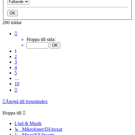
200 trådar
Sida
1
Hoppa till sida:
av
10
1
2
3
4
5
…
10
Nästa
Återgå till forumindex
Hoppa till
Ljud & Musik
↳ Mikrofoner/DI-boxar
↳ Mixer/FX/Inserts