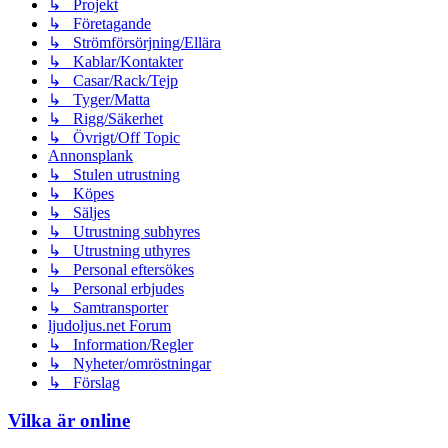
↳ Projekt
↳ Företagande
↳ Strömförsörjning/Ellära
↳ Kablar/Kontakter
↳ Casar/Rack/Tejp
↳ Tyger/Matta
↳ Rigg/Säkerhet
↳ Övrigt/Off Topic
Annonsplank
↳ Stulen utrustning
↳ Köpes
↳ Säljes
↳ Utrustning subhyres
↳ Utrustning uthyres
↳ Personal eftersökes
↳ Personal erbjudes
↳ Samtransporter
ljudoljus.net Forum
↳ Information/Regler
↳ Nyheter/omröstningar
↳ Förslag
Vilka är online