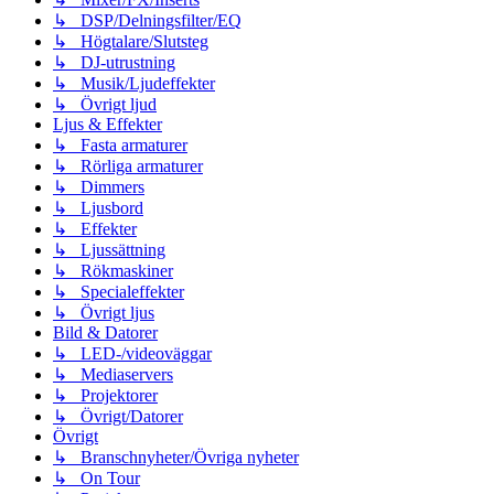
↳ DSP/Delningsfilter/EQ
↳ Högtalare/Slutsteg
↳ DJ-utrustning
↳ Musik/Ljudeffekter
↳ Övrigt ljud
Ljus & Effekter
↳ Fasta armaturer
↳ Rörliga armaturer
↳ Dimmers
↳ Ljusbord
↳ Effekter
↳ Ljussättning
↳ Rökmaskiner
↳ Specialeffekter
↳ Övrigt ljus
Bild & Datorer
↳ LED-/videoväggar
↳ Mediaservers
↳ Projektorer
↳ Övrigt/Datorer
Övrigt
↳ Branschnyheter/Övriga nyheter
↳ On Tour