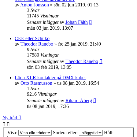
av
Anton Jonsson
»
sön 02 jun 2019, 01:13
3
Svar
11745
Visningar
Senaste inlägget
av
Johan Fälth
mån 03 jun 2019, 13:07
CEE eller Schuko
av
Theodor Ranebo
»
fre 25 jan 2019, 21:40
9
Svar
17580
Visningar
Senaste inlägget
av
Theodor Ranebo
sön 03 feb 2019, 13:05
Löda XLR kontakter på DMX kabel
av
Otto Rasmusson
»
tis 08 jan 2019, 16:54
1
Svar
9216
Visningar
Senaste inlägget
av
Rikard Åberg
tis 08 jan 2019, 17:36
Ny tråd
Visa:
Sortera efter:
Håll: