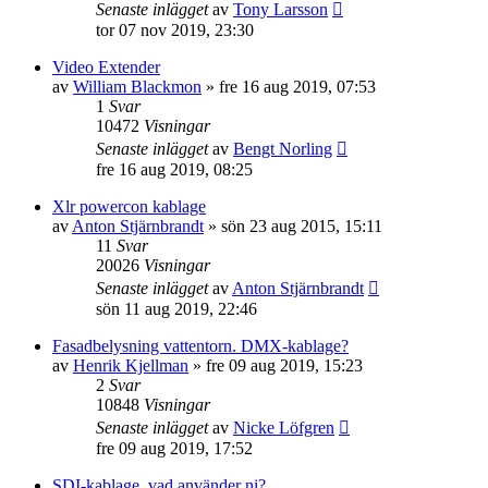
Senaste inlägget
av
Tony Larsson
tor 07 nov 2019, 23:30
Video Extender
av
William Blackmon
»
fre 16 aug 2019, 07:53
1
Svar
10472
Visningar
Senaste inlägget
av
Bengt Norling
fre 16 aug 2019, 08:25
Xlr powercon kablage
av
Anton Stjärnbrandt
»
sön 23 aug 2015, 15:11
11
Svar
20026
Visningar
Senaste inlägget
av
Anton Stjärnbrandt
sön 11 aug 2019, 22:46
Fasadbelysning vattentorn. DMX-kablage?
av
Henrik Kjellman
»
fre 09 aug 2019, 15:23
2
Svar
10848
Visningar
Senaste inlägget
av
Nicke Löfgren
fre 09 aug 2019, 17:52
SDI-kablage, vad använder ni?