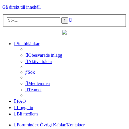
Gå direkt till innehåll
Avancerad
Sök
sökning
Snabblänkar
Obesvarade inlägg
Aktiva trådar
Sök
Medlemmar
Teamet
FAQ
Logga in
Bli medlem
Forumindex
Övrigt
Kablar/Kontakter