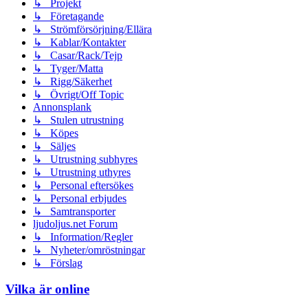
↳ Projekt
↳ Företagande
↳ Strömförsörjning/Ellära
↳ Kablar/Kontakter
↳ Casar/Rack/Tejp
↳ Tyger/Matta
↳ Rigg/Säkerhet
↳ Övrigt/Off Topic
Annonsplank
↳ Stulen utrustning
↳ Köpes
↳ Säljes
↳ Utrustning subhyres
↳ Utrustning uthyres
↳ Personal eftersökes
↳ Personal erbjudes
↳ Samtransporter
ljudoljus.net Forum
↳ Information/Regler
↳ Nyheter/omröstningar
↳ Förslag
Vilka är online