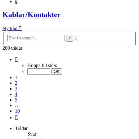
Sök
Kablar/Kontakter
Ny tråd
Avancerad
Sök
sökning
200 trådar
Sida
1
Hoppa till sida:
av
10
1
2
3
4
5
…
10
Nästa
Trådar
Svar