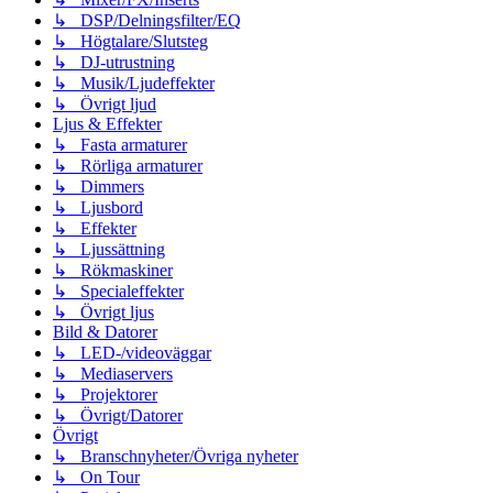
↳ DSP/Delningsfilter/EQ
↳ Högtalare/Slutsteg
↳ DJ-utrustning
↳ Musik/Ljudeffekter
↳ Övrigt ljud
Ljus & Effekter
↳ Fasta armaturer
↳ Rörliga armaturer
↳ Dimmers
↳ Ljusbord
↳ Effekter
↳ Ljussättning
↳ Rökmaskiner
↳ Specialeffekter
↳ Övrigt ljus
Bild & Datorer
↳ LED-/videoväggar
↳ Mediaservers
↳ Projektorer
↳ Övrigt/Datorer
Övrigt
↳ Branschnyheter/Övriga nyheter
↳ On Tour