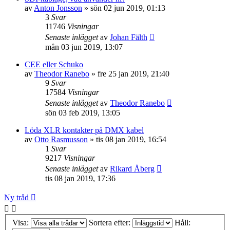
av
Anton Jonsson
»
sön 02 jun 2019, 01:13
3
Svar
11746
Visningar
Senaste inlägget
av
Johan Fälth
mån 03 jun 2019, 13:07
CEE eller Schuko
av
Theodor Ranebo
»
fre 25 jan 2019, 21:40
9
Svar
17584
Visningar
Senaste inlägget
av
Theodor Ranebo
sön 03 feb 2019, 13:05
Löda XLR kontakter på DMX kabel
av
Otto Rasmusson
»
tis 08 jan 2019, 16:54
1
Svar
9217
Visningar
Senaste inlägget
av
Rikard Åberg
tis 08 jan 2019, 17:36
Ny tråd
Visa:
Sortera efter:
Håll: