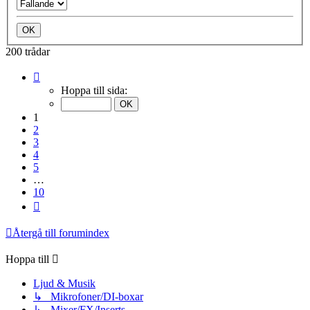
200 trådar
Sida
1
Hoppa till sida:
av
10
1
2
3
4
5
…
10
Nästa
Återgå till forumindex
Hoppa till
Ljud & Musik
↳ Mikrofoner/DI-boxar
↳ Mixer/FX/Inserts