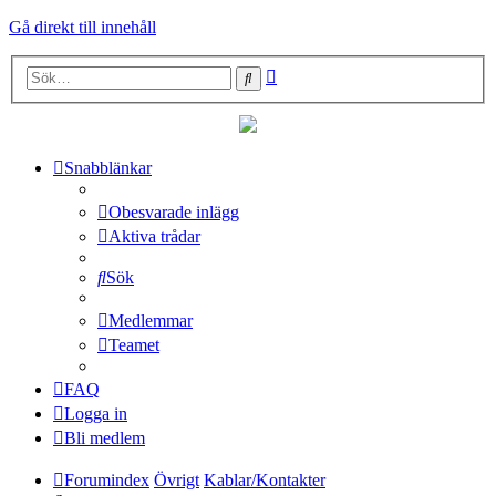
Gå direkt till innehåll
Avancerad
Sök
sökning
Snabblänkar
Obesvarade inlägg
Aktiva trådar
Sök
Medlemmar
Teamet
FAQ
Logga in
Bli medlem
Forumindex
Övrigt
Kablar/Kontakter