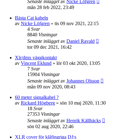
Senaste inlägget
av
Nicke Löfgren
mån 28 feb 2022, 23:49
Bästa Cat kabeln
av
Nicke Löfgren
»
tis 09 nov 2021, 22:15
4
Svar
8840
Visningar
Senaste inlägget
av
Daniel Ravald
tor 09 dec 2021, 16:42
Xlr/dmx väggkontakt
av
Vincent Eklund
»
lör 03 okt 2020, 13:05
7
Svar
15904
Visningar
Senaste inlägget
av
Johannes Olsson
mån 09 nov 2020, 08:43
60 meter signalkabel ?
av
Rickard Högberg
»
sön 10 maj 2020, 11:30
18
Svar
27353
Visningar
Senaste inlägget
av
Henrik Källbäcks
sön 02 aug 2020, 22:46
XLR cover för klåfingriga DJ:s