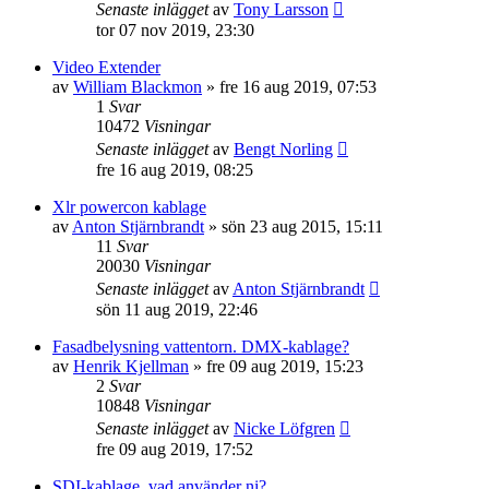
Senaste inlägget
av
Tony Larsson
tor 07 nov 2019, 23:30
Video Extender
av
William Blackmon
»
fre 16 aug 2019, 07:53
1
Svar
10472
Visningar
Senaste inlägget
av
Bengt Norling
fre 16 aug 2019, 08:25
Xlr powercon kablage
av
Anton Stjärnbrandt
»
sön 23 aug 2015, 15:11
11
Svar
20030
Visningar
Senaste inlägget
av
Anton Stjärnbrandt
sön 11 aug 2019, 22:46
Fasadbelysning vattentorn. DMX-kablage?
av
Henrik Kjellman
»
fre 09 aug 2019, 15:23
2
Svar
10848
Visningar
Senaste inlägget
av
Nicke Löfgren
fre 09 aug 2019, 17:52
SDI-kablage, vad använder ni?