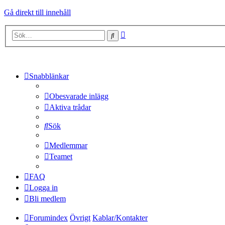
Gå direkt till innehåll
Avancerad
Sök
sökning
Snabblänkar
Obesvarade inlägg
Aktiva trådar
Sök
Medlemmar
Teamet
FAQ
Logga in
Bli medlem
Forumindex
Övrigt
Kablar/Kontakter