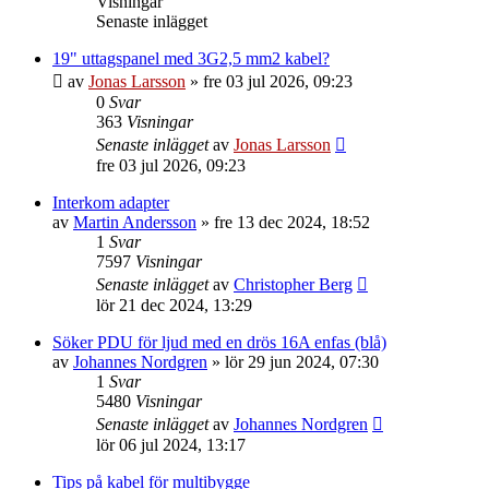
Visningar
Senaste inlägget
19" uttagspanel med 3G2,5 mm2 kabel?
av
Jonas Larsson
»
fre 03 jul 2026, 09:23
0
Svar
363
Visningar
Senaste inlägget
av
Jonas Larsson
fre 03 jul 2026, 09:23
Interkom adapter
av
Martin Andersson
»
fre 13 dec 2024, 18:52
1
Svar
7597
Visningar
Senaste inlägget
av
Christopher Berg
lör 21 dec 2024, 13:29
Söker PDU för ljud med en drös 16A enfas (blå)
av
Johannes Nordgren
»
lör 29 jun 2024, 07:30
1
Svar
5480
Visningar
Senaste inlägget
av
Johannes Nordgren
lör 06 jul 2024, 13:17
Tips på kabel för multibygge