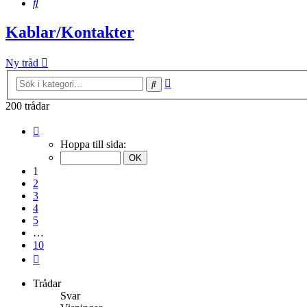
Sök
Kablar/Kontakter
Ny tråd
Avancerad
Sök
sökning
200 trådar
Sida
1
Hoppa till sida:
av
10
1
2
3
4
5
…
10
Nästa
Trådar
Svar