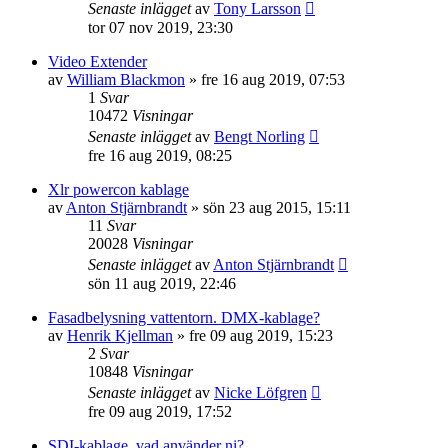
Senaste inlägget
av
Tony Larsson
tor 07 nov 2019, 23:30
Video Extender
av
William Blackmon
»
fre 16 aug 2019, 07:53
1
Svar
10472
Visningar
Senaste inlägget
av
Bengt Norling
fre 16 aug 2019, 08:25
Xlr powercon kablage
av
Anton Stjärnbrandt
»
sön 23 aug 2015, 15:11
11
Svar
20028
Visningar
Senaste inlägget
av
Anton Stjärnbrandt
sön 11 aug 2019, 22:46
Fasadbelysning vattentorn. DMX-kablage?
av
Henrik Kjellman
»
fre 09 aug 2019, 15:23
2
Svar
10848
Visningar
Senaste inlägget
av
Nicke Löfgren
fre 09 aug 2019, 17:52
SDI-kablage, vad använder ni?