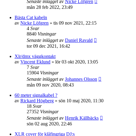
Senaste inlägget
av
Nicke Löfgren
mån 28 feb 2022, 23:49
Bästa Cat kabeln
av
Nicke Löfgren
»
tis 09 nov 2021, 22:15
4
Svar
8840
Visningar
Senaste inlägget
av
Daniel Ravald
tor 09 dec 2021, 16:42
Xlr/dmx väggkontakt
av
Vincent Eklund
»
lör 03 okt 2020, 13:05
7
Svar
15904
Visningar
Senaste inlägget
av
Johannes Olsson
mån 09 nov 2020, 08:43
60 meter signalkabel ?
av
Rickard Högberg
»
sön 10 maj 2020, 11:30
18
Svar
27352
Visningar
Senaste inlägget
av
Henrik Källbäcks
sön 02 aug 2020, 22:46
XLR cover för klåfingriga DJ:s