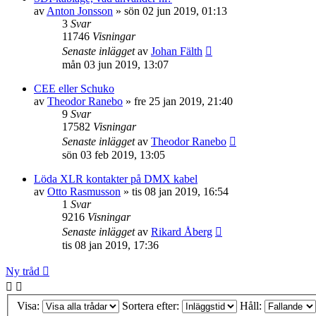
av
Anton Jonsson
»
sön 02 jun 2019, 01:13
3
Svar
11746
Visningar
Senaste inlägget
av
Johan Fälth
mån 03 jun 2019, 13:07
CEE eller Schuko
av
Theodor Ranebo
»
fre 25 jan 2019, 21:40
9
Svar
17582
Visningar
Senaste inlägget
av
Theodor Ranebo
sön 03 feb 2019, 13:05
Löda XLR kontakter på DMX kabel
av
Otto Rasmusson
»
tis 08 jan 2019, 16:54
1
Svar
9216
Visningar
Senaste inlägget
av
Rikard Åberg
tis 08 jan 2019, 17:36
Ny tråd
Visa:
Sortera efter:
Håll: