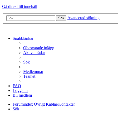
Gå direkt till innehåll
Avancerad sökning
Sök
Snabblänkar
Obesvarade inlägg
Aktiva trådar
Sök
Medlemmar
Teamet
FAQ
Logga in
Bli medlem
Forumindex
Övrigt
Kablar/Kontakter
Sök