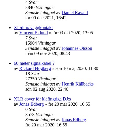
4
Svar
8840
Visningar
Senaste inlägget
av
Daniel Ravald
tor 09 dec 2021, 16:42
Xlr/dmx väggkontakt
av
Vincent Eklund
»
lör 03 okt 2020, 13:05
7
Svar
15904
Visningar
Senaste inlägget
av
Johannes Olsson
mån 09 nov 2020, 08:43
60 meter signalkabel ?
av
Rickard Högberg
»
sön 10 maj 2020, 11:30
18
Svar
27350
Visningar
Senaste inlägget
av
Henrik Källbäcks
sön 02 aug 2020, 22:46
XLR cover för klåfingriga DJ:s
av
Jonas Edberg
»
fre 20 mar 2020, 16:55
0
Svar
8578
Visningar
Senaste inlägget
av
Jonas Edberg
fre 20 mar 2020, 16:55