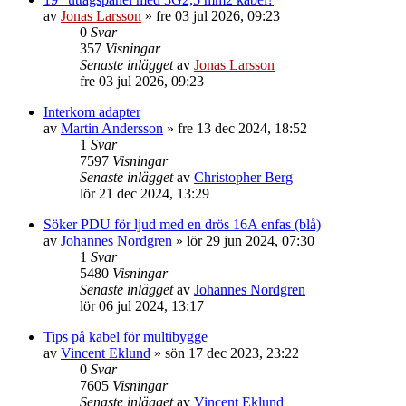
av
Jonas Larsson
»
fre 03 jul 2026, 09:23
0
Svar
357
Visningar
Senaste inlägget
av
Jonas Larsson
fre 03 jul 2026, 09:23
Interkom adapter
av
Martin Andersson
»
fre 13 dec 2024, 18:52
1
Svar
7597
Visningar
Senaste inlägget
av
Christopher Berg
lör 21 dec 2024, 13:29
Söker PDU för ljud med en drös 16A enfas (blå)
av
Johannes Nordgren
»
lör 29 jun 2024, 07:30
1
Svar
5480
Visningar
Senaste inlägget
av
Johannes Nordgren
lör 06 jul 2024, 13:17
Tips på kabel för multibygge
av
Vincent Eklund
»
sön 17 dec 2023, 23:22
0
Svar
7605
Visningar
Senaste inlägget
av
Vincent Eklund