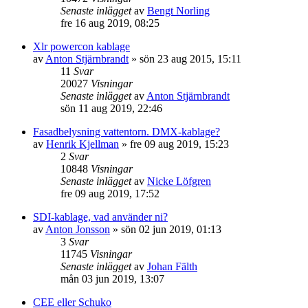
Senaste inlägget
av
Bengt Norling
fre 16 aug 2019, 08:25
Xlr powercon kablage
av
Anton Stjärnbrandt
»
sön 23 aug 2015, 15:11
11
Svar
20027
Visningar
Senaste inlägget
av
Anton Stjärnbrandt
sön 11 aug 2019, 22:46
Fasadbelysning vattentorn. DMX-kablage?
av
Henrik Kjellman
»
fre 09 aug 2019, 15:23
2
Svar
10848
Visningar
Senaste inlägget
av
Nicke Löfgren
fre 09 aug 2019, 17:52
SDI-kablage, vad använder ni?
av
Anton Jonsson
»
sön 02 jun 2019, 01:13
3
Svar
11745
Visningar
Senaste inlägget
av
Johan Fälth
mån 03 jun 2019, 13:07
CEE eller Schuko