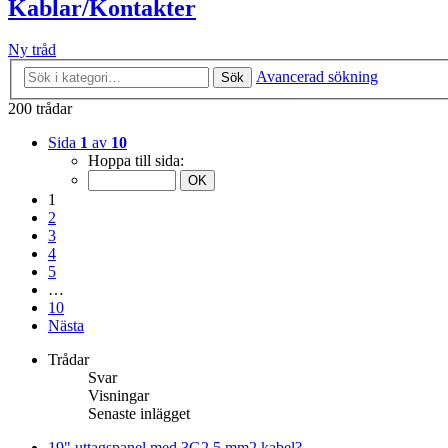
Kablar/Kontakter
Ny tråd
Avancerad sökning
Sök
200 trådar
Sida
1
av
10
Hoppa till sida:
1
2
3
4
5
…
10
Nästa
Trådar
Svar
Visningar
Senaste inlägget
19" uttagspanel med 3G2,5 mm2 kabel?