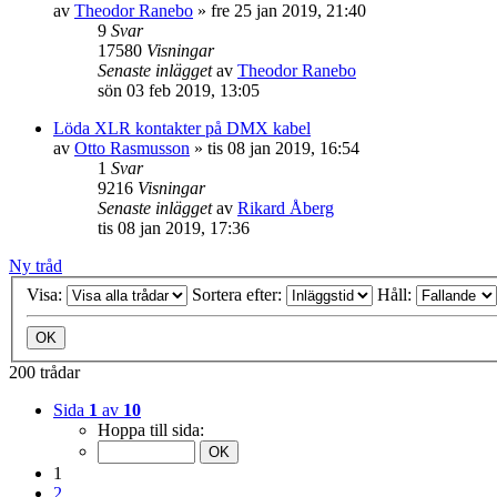
av
Theodor Ranebo
»
fre 25 jan 2019, 21:40
9
Svar
17580
Visningar
Senaste inlägget
av
Theodor Ranebo
sön 03 feb 2019, 13:05
Löda XLR kontakter på DMX kabel
av
Otto Rasmusson
»
tis 08 jan 2019, 16:54
1
Svar
9216
Visningar
Senaste inlägget
av
Rikard Åberg
tis 08 jan 2019, 17:36
Ny tråd
Visa:
Sortera efter:
Håll:
200 trådar
Sida
1
av
10
Hoppa till sida:
1
2