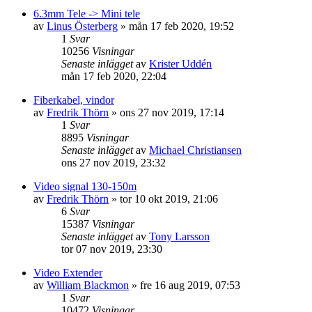
6.3mm Tele -> Mini tele
av
Linus Österberg
»
mån 17 feb 2020, 19:52
1
Svar
10256
Visningar
Senaste inlägget
av
Krister Uddén
mån 17 feb 2020, 22:04
Fiberkabel, vindor
av
Fredrik Thörn
»
ons 27 nov 2019, 17:14
1
Svar
8895
Visningar
Senaste inlägget
av
Michael Christiansen
ons 27 nov 2019, 23:32
Video signal 130-150m
av
Fredrik Thörn
»
tor 10 okt 2019, 21:06
6
Svar
15387
Visningar
Senaste inlägget
av
Tony Larsson
tor 07 nov 2019, 23:30
Video Extender
av
William Blackmon
»
fre 16 aug 2019, 07:53
1
Svar
10472
Visningar