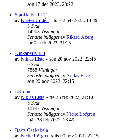
sön 17 dec 2023, 23:22
5 pol kabel LED
av
Krister Uddén
»
tor 02 feb 2023, 14:49
3
Svar
14908
Visningar
Senaste inlägget
av
Rikard Åberg
tor 02 feb 2023, 21:25
Dinkabel MIDI
av
Niklas Elste
»
sön 20 nov 2022, 22:45
0
Svar
7565
Visningar
Senaste inlägget
av
Niklas Elste
sön 20 nov 2022, 22:45
LK don
av
Niklas Elste
»
fre 25 feb 2022, 21:10
5
Svar
10197
Visningar
Senaste inlägget
av
Nicke Löfgren
mån 28 feb 2022, 23:49
Bästa Cat kabeln
av
Nicke Löfgren
»
tis 09 nov 2021, 22:15