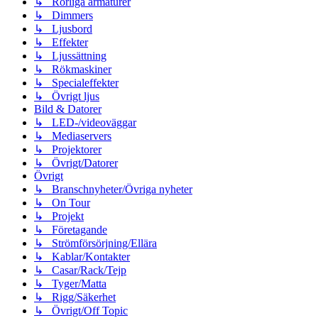
↳ Rörliga armaturer
↳ Dimmers
↳ Ljusbord
↳ Effekter
↳ Ljussättning
↳ Rökmaskiner
↳ Specialeffekter
↳ Övrigt ljus
Bild & Datorer
↳ LED-/videoväggar
↳ Mediaservers
↳ Projektorer
↳ Övrigt/Datorer
Övrigt
↳ Branschnyheter/Övriga nyheter
↳ On Tour
↳ Projekt
↳ Företagande
↳ Strömförsörjning/Ellära
↳ Kablar/Kontakter
↳ Casar/Rack/Tejp
↳ Tyger/Matta
↳ Rigg/Säkerhet
↳ Övrigt/Off Topic