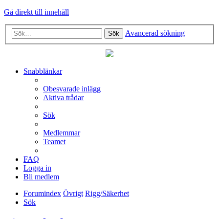
Gå direkt till innehåll
Avancerad sökning
Sök
Snabblänkar
Obesvarade inlägg
Aktiva trådar
Sök
Medlemmar
Teamet
FAQ
Logga in
Bli medlem
Forumindex
Övrigt
Rigg/Säkerhet
Sök