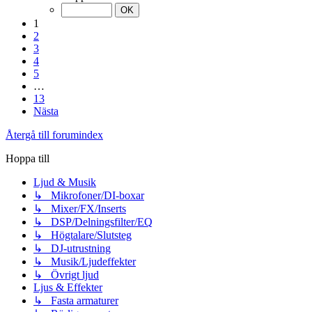
1
2
3
4
5
…
13
Nästa
Återgå till forumindex
Hoppa till
Ljud & Musik
↳ Mikrofoner/DI-boxar
↳ Mixer/FX/Inserts
↳ DSP/Delningsfilter/EQ
↳ Högtalare/Slutsteg
↳ DJ-utrustning
↳ Musik/Ljudeffekter
↳ Övrigt ljud
Ljus & Effekter
↳ Fasta armaturer