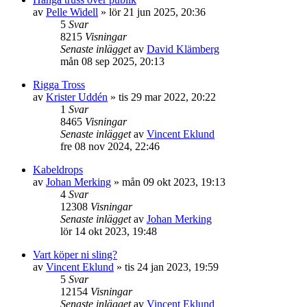
av
Pelle Widell
»
lör 21 jun 2025, 20:36
5
Svar
8215
Visningar
Senaste inlägget
av
David Klämberg
mån 08 sep 2025, 20:13
Rigga Tross
av
Krister Uddén
»
tis 29 mar 2022, 20:22
1
Svar
8465
Visningar
Senaste inlägget
av
Vincent Eklund
fre 08 nov 2024, 22:46
Kabeldrops
av
Johan Merking
»
mån 09 okt 2023, 19:13
4
Svar
12308
Visningar
Senaste inlägget
av
Johan Merking
lör 14 okt 2023, 19:48
Vart köper ni sling?
av
Vincent Eklund
»
tis 24 jan 2023, 19:59
5
Svar
12154
Visningar
Senaste inlägget
av
Vincent Eklund