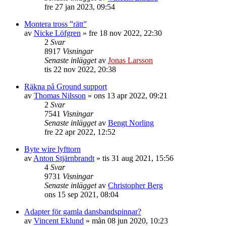
fre 27 jan 2023, 09:54
Montera tross ”rätt”
av
Nicke Löfgren
»
fre 18 nov 2022, 22:30
2
Svar
8917
Visningar
Senaste inlägget
av
Jonas Larsson
tis 22 nov 2022, 20:38
Räkna på Ground support
av
Thomas Nilsson
»
ons 13 apr 2022, 09:21
2
Svar
7541
Visningar
Senaste inlägget
av
Bengt Norling
fre 22 apr 2022, 12:52
Byte wire lyfttorn
av
Anton Stjärnbrandt
»
tis 31 aug 2021, 15:56
4
Svar
9731
Visningar
Senaste inlägget
av
Christopher Berg
ons 15 sep 2021, 08:04
Adapter för gamla dansbandspinnar?
av
Vincent Eklund
»
mån 08 jun 2020, 10:23