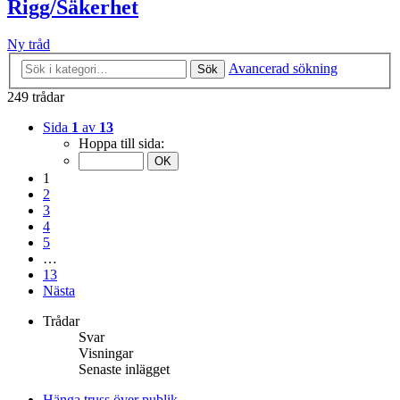
Rigg/Säkerhet
Ny tråd
Avancerad sökning
Sök
249 trådar
Sida
1
av
13
Hoppa till sida:
1
2
3
4
5
…
13
Nästa
Trådar
Svar
Visningar
Senaste inlägget
Hänga truss över publik