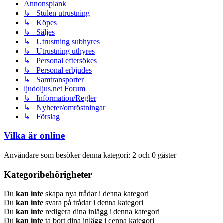
Annonsplank
↳ Stulen utrustning
↳ Köpes
↳ Säljes
↳ Utrustning subhyres
↳ Utrustning uthyres
↳ Personal eftersökes
↳ Personal erbjudes
↳ Samtransporter
ljudoljus.net Forum
↳ Information/Regler
↳ Nyheter/omröstningar
↳ Förslag
Vilka är online
Användare som besöker denna kategori: 2 och 0 gäster
Kategoribehörigheter
Du
kan inte
skapa nya trådar i denna kategori
Du
kan inte
svara på trådar i denna kategori
Du
kan inte
redigera dina inlägg i denna kategori
Du
kan inte
ta bort dina inlägg i denna kategori