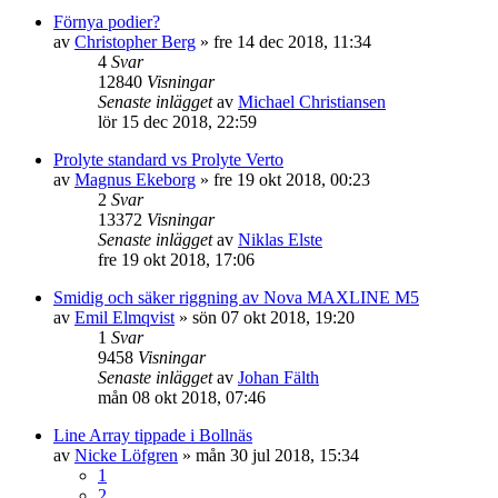
Förnya podier?
av
Christopher Berg
»
fre 14 dec 2018, 11:34
4
Svar
12840
Visningar
Senaste inlägget
av
Michael Christiansen
lör 15 dec 2018, 22:59
Prolyte standard vs Prolyte Verto
av
Magnus Ekeborg
»
fre 19 okt 2018, 00:23
2
Svar
13372
Visningar
Senaste inlägget
av
Niklas Elste
fre 19 okt 2018, 17:06
Smidig och säker riggning av Nova MAXLINE M5
av
Emil Elmqvist
»
sön 07 okt 2018, 19:20
1
Svar
9458
Visningar
Senaste inlägget
av
Johan Fälth
mån 08 okt 2018, 07:46
Line Array tippade i Bollnäs
av
Nicke Löfgren
»
mån 30 jul 2018, 15:34
1
2