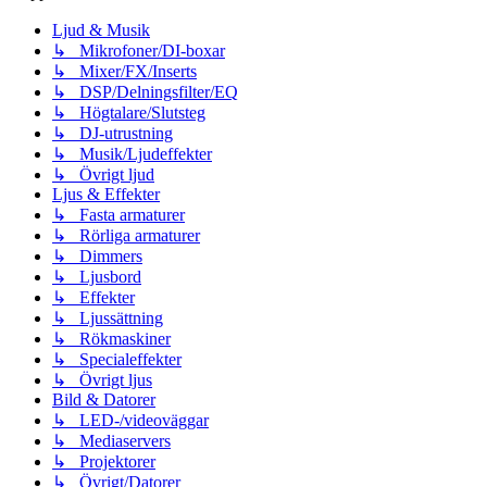
Ljud & Musik
↳ Mikrofoner/DI-boxar
↳ Mixer/FX/Inserts
↳ DSP/Delningsfilter/EQ
↳ Högtalare/Slutsteg
↳ DJ-utrustning
↳ Musik/Ljudeffekter
↳ Övrigt ljud
Ljus & Effekter
↳ Fasta armaturer
↳ Rörliga armaturer
↳ Dimmers
↳ Ljusbord
↳ Effekter
↳ Ljussättning
↳ Rökmaskiner
↳ Specialeffekter
↳ Övrigt ljus
Bild & Datorer
↳ LED-/videoväggar
↳ Mediaservers
↳ Projektorer
↳ Övrigt/Datorer