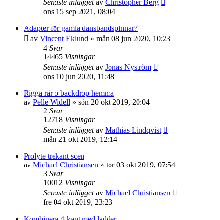
Senaste inlägget
av
Christopher Berg
ons 15 sep 2021, 08:04
Adapter för gamla dansbandspinnar?
av
Vincent Eklund
»
mån 08 jun 2020, 10:23
4
Svar
14465
Visningar
Senaste inlägget
av
Jonas Nyström
ons 10 jun 2020, 11:48
Rigga rår o backdrop hemma
av
Pelle Widell
»
sön 20 okt 2019, 20:04
2
Svar
12718
Visningar
Senaste inlägget
av
Mathias Lindqvist
mån 21 okt 2019, 12:14
Prolyte trekant scen
av
Michael Christiansen
»
tor 03 okt 2019, 07:54
3
Svar
10012
Visningar
Senaste inlägget
av
Michael Christiansen
fre 04 okt 2019, 23:23
Kombinera 4-kant med ladder