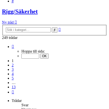
Sök
Rigg/Säkerhet
Ny tråd
Avancerad
Sök
sökning
249 trådar
Sida
1
Hoppa till sida:
av
13
1
2
3
4
5
…
13
Nästa
Trådar
Svar