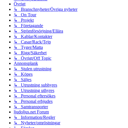
Övrigt
↳ Branschnyheter/Övriga nyheter
↳ On Tour
↳ Projekt
↳ Företagande
↳ Strömförsörjning/Ellära
↳ Kablar/Kontakter
↳ Casar/Rack/Tejp
↳ Tyger/Matta
↳ Rigg/Säkerhet
↳ Övrigt/Off Topic
Annonsplank
↳ Stulen utrustning
↳ Köpes
↳ Säljes
↳ Utrustning subhyres
↳ Utrustning uthyres
↳ Personal eftersökes
↳ Personal erbjudes
↳ Samtransporter
ljudoljus.net Forum
↳ Information/Regler
↳ Nyheter/omröstningar