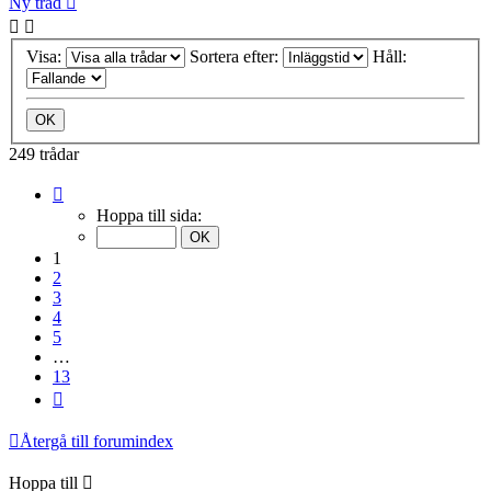
Ny tråd
Visa:
Sortera efter:
Håll:
249 trådar
Sida
1
Hoppa till sida:
av
13
1
2
3
4
5
…
13
Nästa
Återgå till forumindex
Hoppa till