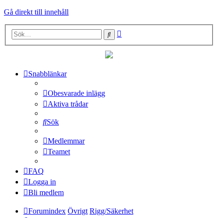
Gå direkt till innehåll
Avancerad
Sök
sökning
Snabblänkar
Obesvarade inlägg
Aktiva trådar
Sök
Medlemmar
Teamet
FAQ
Logga in
Bli medlem
Forumindex
Övrigt
Rigg/Säkerhet