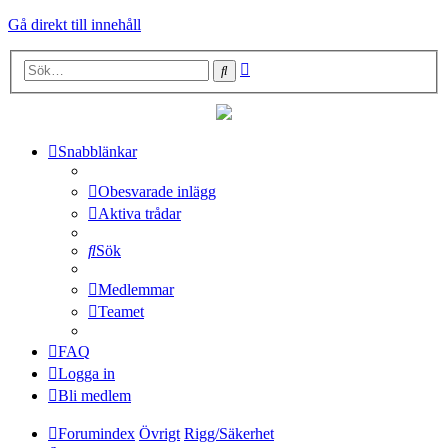
Gå direkt till innehåll
Avancerad
Sök
sökning
Snabblänkar
Obesvarade inlägg
Aktiva trådar
Sök
Medlemmar
Teamet
FAQ
Logga in
Bli medlem
Forumindex
Övrigt
Rigg/Säkerhet