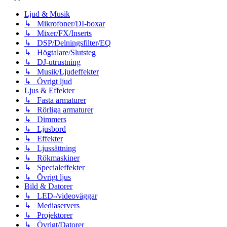
Ljud & Musik
↳ Mikrofoner/DI-boxar
↳ Mixer/FX/Inserts
↳ DSP/Delningsfilter/EQ
↳ Högtalare/Slutsteg
↳ DJ-utrustning
↳ Musik/Ljudeffekter
↳ Övrigt ljud
Ljus & Effekter
↳ Fasta armaturer
↳ Rörliga armaturer
↳ Dimmers
↳ Ljusbord
↳ Effekter
↳ Ljussättning
↳ Rökmaskiner
↳ Specialeffekter
↳ Övrigt ljus
Bild & Datorer
↳ LED-/videoväggar
↳ Mediaservers
↳ Projektorer
↳ Övrigt/Datorer