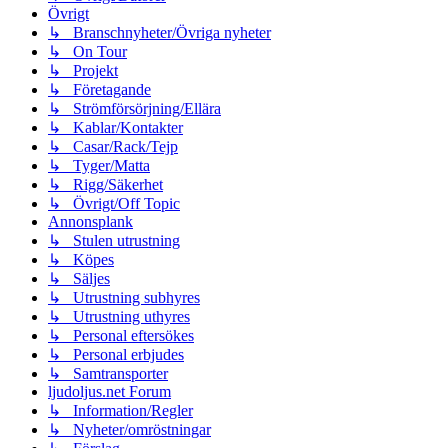
Övrigt
↳ Branschnyheter/Övriga nyheter
↳ On Tour
↳ Projekt
↳ Företagande
↳ Strömförsörjning/Ellära
↳ Kablar/Kontakter
↳ Casar/Rack/Tejp
↳ Tyger/Matta
↳ Rigg/Säkerhet
↳ Övrigt/Off Topic
Annonsplank
↳ Stulen utrustning
↳ Köpes
↳ Säljes
↳ Utrustning subhyres
↳ Utrustning uthyres
↳ Personal eftersökes
↳ Personal erbjudes
↳ Samtransporter
ljudoljus.net Forum
↳ Information/Regler
↳ Nyheter/omröstningar