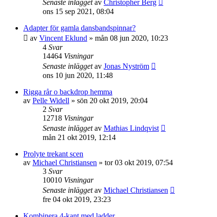
Senaste inlägget
av
Christopher Berg
ons 15 sep 2021, 08:04
Adapter för gamla dansbandspinnar?
av
Vincent Eklund
»
mån 08 jun 2020, 10:23
4
Svar
14464
Visningar
Senaste inlägget
av
Jonas Nyström
ons 10 jun 2020, 11:48
Rigga rår o backdrop hemma
av
Pelle Widell
»
sön 20 okt 2019, 20:04
2
Svar
12718
Visningar
Senaste inlägget
av
Mathias Lindqvist
mån 21 okt 2019, 12:14
Prolyte trekant scen
av
Michael Christiansen
»
tor 03 okt 2019, 07:54
3
Svar
10010
Visningar
Senaste inlägget
av
Michael Christiansen
fre 04 okt 2019, 23:23
Kombinera 4-kant med ladder