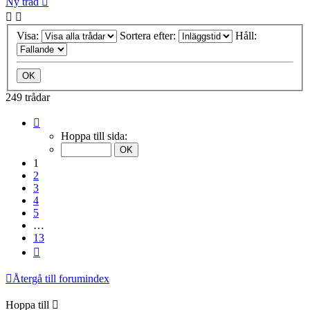
Ny tråd
Visa:
Sortera efter:
Håll:
249 trådar
Sida
1
Hoppa till sida:
av
13
1
2
3
4
5
…
13
Nästa
Återgå till forumindex
Hoppa till