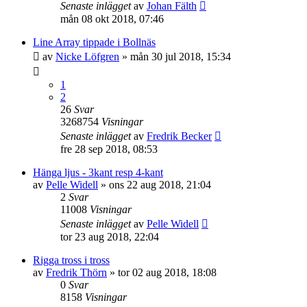
Senaste inlägget
av
Johan Fälth
mån 08 okt 2018, 07:46
Line Array tippade i Bollnäs
av
Nicke Löfgren
»
mån 30 jul 2018, 15:34
1
2
26
Svar
3268754
Visningar
Senaste inlägget
av
Fredrik Becker
fre 28 sep 2018, 08:53
Hänga ljus - 3kant resp 4-kant
av
Pelle Widell
»
ons 22 aug 2018, 21:04
2
Svar
11008
Visningar
Senaste inlägget
av
Pelle Widell
tor 23 aug 2018, 22:04
Rigga tross i tross
av
Fredrik Thörn
»
tor 02 aug 2018, 18:08
0
Svar
8158
Visningar