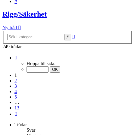
Sök
Rigg/Säkerhet
Ny tråd
Avancerad
Sök
sökning
249 trådar
Sida
1
Hoppa till sida:
av
13
1
2
3
4
5
…
13
Nästa
Trådar
Svar