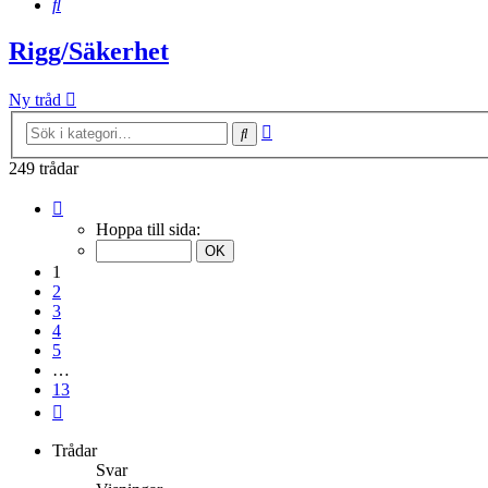
Sök
Rigg/Säkerhet
Ny tråd
Avancerad
Sök
sökning
249 trådar
Sida
1
Hoppa till sida:
av
13
1
2
3
4
5
…
13
Nästa
Trådar
Svar