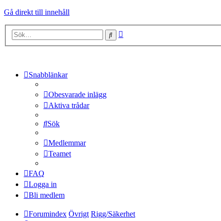
Gå direkt till innehåll
Avancerad
Sök
sökning
Snabblänkar
Obesvarade inlägg
Aktiva trådar
Sök
Medlemmar
Teamet
FAQ
Logga in
Bli medlem
Forumindex
Övrigt
Rigg/Säkerhet