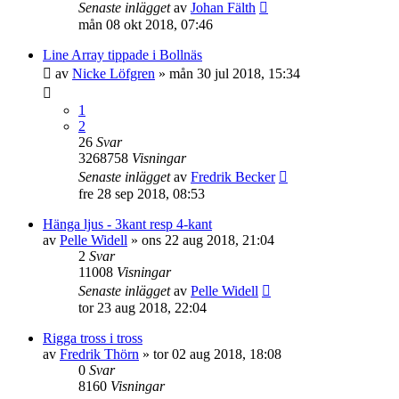
Senaste inlägget
av
Johan Fälth
mån 08 okt 2018, 07:46
Line Array tippade i Bollnäs
av
Nicke Löfgren
»
mån 30 jul 2018, 15:34
1
2
26
Svar
3268758
Visningar
Senaste inlägget
av
Fredrik Becker
fre 28 sep 2018, 08:53
Hänga ljus - 3kant resp 4-kant
av
Pelle Widell
»
ons 22 aug 2018, 21:04
2
Svar
11008
Visningar
Senaste inlägget
av
Pelle Widell
tor 23 aug 2018, 22:04
Rigga tross i tross
av
Fredrik Thörn
»
tor 02 aug 2018, 18:08
0
Svar
8160
Visningar