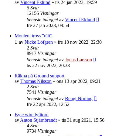
av
Vincent Eklund
»
tis 24 jan 2023, 19:59
5
Svar
12156
Visningar
Senaste inlägget
av
Vincent Eklund
fre 27 jan 2023, 09:54
Montera tross ”rätt”
av
Nicke Löfgren
»
fre 18 nov 2022, 22:30
2
Svar
8917
Visningar
Senaste inlägget
av
Jonas Larsson
tis 22 nov 2022, 20:38
Räkna på Ground support
av
Thomas Nilsson
»
ons 13 apr 2022, 09:21
2
Svar
7541
Visningar
Senaste inlägget
av
Bengt Norling
fre 22 apr 2022, 12:52
Byte wire lyfttorn
av
Anton Stjärnbrandt
»
tis 31 aug 2021, 15:56
4
Svar
9734
Visningar