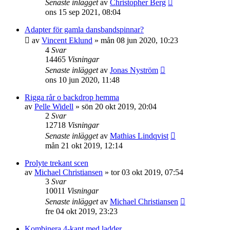
Senaste inlägget
av
Christopher Berg
ons 15 sep 2021, 08:04
Adapter för gamla dansbandspinnar?
av
Vincent Eklund
»
mån 08 jun 2020, 10:23
4
Svar
14465
Visningar
Senaste inlägget
av
Jonas Nyström
ons 10 jun 2020, 11:48
Rigga rår o backdrop hemma
av
Pelle Widell
»
sön 20 okt 2019, 20:04
2
Svar
12718
Visningar
Senaste inlägget
av
Mathias Lindqvist
mån 21 okt 2019, 12:14
Prolyte trekant scen
av
Michael Christiansen
»
tor 03 okt 2019, 07:54
3
Svar
10011
Visningar
Senaste inlägget
av
Michael Christiansen
fre 04 okt 2019, 23:23
Kombinera 4-kant med ladder