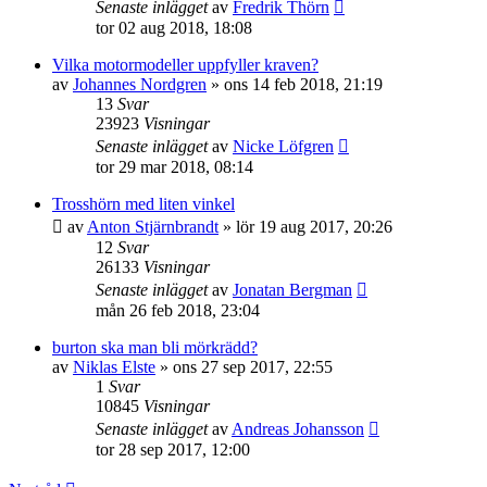
Senaste inlägget
av
Fredrik Thörn
tor 02 aug 2018, 18:08
Vilka motormodeller uppfyller kraven?
av
Johannes Nordgren
»
ons 14 feb 2018, 21:19
13
Svar
23923
Visningar
Senaste inlägget
av
Nicke Löfgren
tor 29 mar 2018, 08:14
Trosshörn med liten vinkel
av
Anton Stjärnbrandt
»
lör 19 aug 2017, 20:26
12
Svar
26133
Visningar
Senaste inlägget
av
Jonatan Bergman
mån 26 feb 2018, 23:04
burton ska man bli mörkrädd?
av
Niklas Elste
»
ons 27 sep 2017, 22:55
1
Svar
10845
Visningar
Senaste inlägget
av
Andreas Johansson
tor 28 sep 2017, 12:00