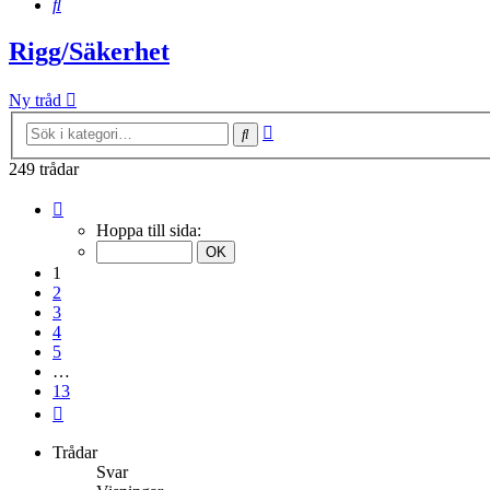
Sök
Rigg/Säkerhet
Ny tråd
Avancerad
Sök
sökning
249 trådar
Sida
1
Hoppa till sida:
av
13
1
2
3
4
5
…
13
Nästa
Trådar
Svar