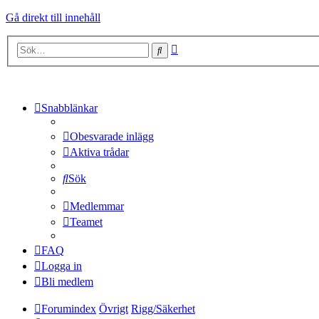
Gå direkt till innehåll
Avancerad
Sök
sökning
Snabblänkar
Obesvarade inlägg
Aktiva trådar
Sök
Medlemmar
Teamet
FAQ
Logga in
Bli medlem
Forumindex
Övrigt
Rigg/Säkerhet