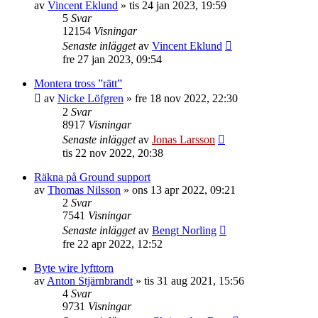
av
Vincent Eklund
»
tis 24 jan 2023, 19:59
5
Svar
12154
Visningar
Senaste inlägget
av
Vincent Eklund
fre 27 jan 2023, 09:54
Montera tross ”rätt”
av
Nicke Löfgren
»
fre 18 nov 2022, 22:30
2
Svar
8917
Visningar
Senaste inlägget
av
Jonas Larsson
tis 22 nov 2022, 20:38
Räkna på Ground support
av
Thomas Nilsson
»
ons 13 apr 2022, 09:21
2
Svar
7541
Visningar
Senaste inlägget
av
Bengt Norling
fre 22 apr 2022, 12:52
Byte wire lyfttorn
av
Anton Stjärnbrandt
»
tis 31 aug 2021, 15:56
4
Svar
9731
Visningar