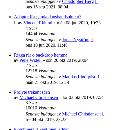
Senaste inlägget
av
Christopher Berg
ons 15 sep 2021, 08:04
Adapter för gamla dansbandspinnar?
av
Vincent Eklund
»
mån 08 jun 2020, 10:23
4
Svar
14464
Visningar
Senaste inlägget
av
Jonas Nyström
ons 10 jun 2020, 11:48
Rigga rår o backdrop hemma
av
Pelle Widell
»
sön 20 okt 2019, 20:04
2
Svar
12718
Visningar
Senaste inlägget
av
Mathias Lindqvist
mån 21 okt 2019, 12:14
Prolyte trekant scen
av
Michael Christiansen
»
tor 03 okt 2019, 07:54
3
Svar
10010
Visningar
Senaste inlägget
av
Michael Christiansen
fre 04 okt 2019, 23:23
Kombinera 4-kant med ladder