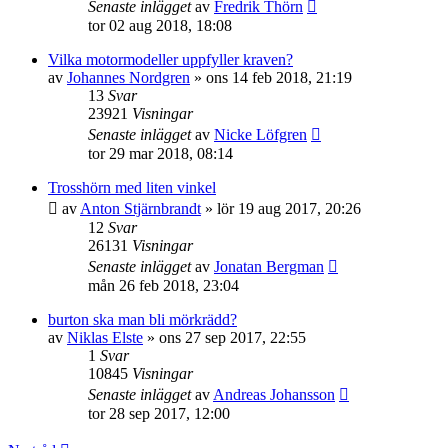
Senaste inlägget
av
Fredrik Thörn
tor 02 aug 2018, 18:08
Vilka motormodeller uppfyller kraven?
av
Johannes Nordgren
»
ons 14 feb 2018, 21:19
13
Svar
23921
Visningar
Senaste inlägget
av
Nicke Löfgren
tor 29 mar 2018, 08:14
Trosshörn med liten vinkel
av
Anton Stjärnbrandt
»
lör 19 aug 2017, 20:26
12
Svar
26131
Visningar
Senaste inlägget
av
Jonatan Bergman
mån 26 feb 2018, 23:04
burton ska man bli mörkrädd?
av
Niklas Elste
»
ons 27 sep 2017, 22:55
1
Svar
10845
Visningar
Senaste inlägget
av
Andreas Johansson
tor 28 sep 2017, 12:00