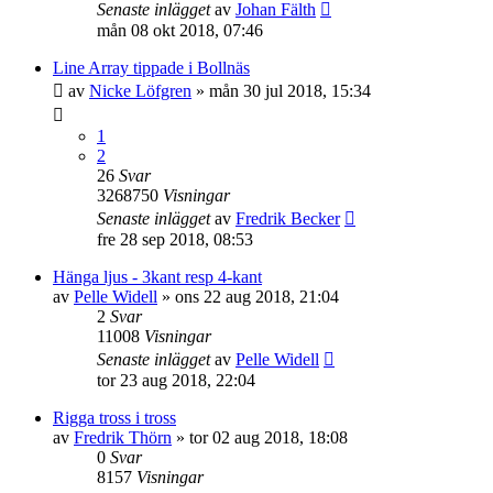
Senaste inlägget
av
Johan Fälth
mån 08 okt 2018, 07:46
Line Array tippade i Bollnäs
av
Nicke Löfgren
»
mån 30 jul 2018, 15:34
1
2
26
Svar
3268750
Visningar
Senaste inlägget
av
Fredrik Becker
fre 28 sep 2018, 08:53
Hänga ljus - 3kant resp 4-kant
av
Pelle Widell
»
ons 22 aug 2018, 21:04
2
Svar
11008
Visningar
Senaste inlägget
av
Pelle Widell
tor 23 aug 2018, 22:04
Rigga tross i tross
av
Fredrik Thörn
»
tor 02 aug 2018, 18:08
0
Svar
8157
Visningar