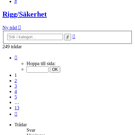
Sök
Rigg/Säkerhet
Ny tråd
Avancerad
Sök
sökning
249 trådar
Sida
1
Hoppa till sida:
av
13
1
2
3
4
5
…
13
Nästa
Trådar
Svar