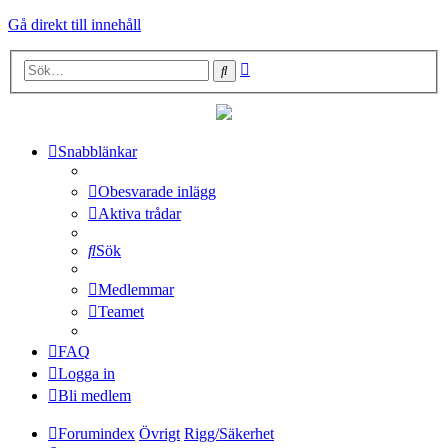
Gå direkt till innehåll
Avancerad
Sök
sökning
Snabblänkar
Obesvarade inlägg
Aktiva trådar
Sök
Medlemmar
Teamet
FAQ
Logga in
Bli medlem
Forumindex
Övrigt
Rigg/Säkerhet