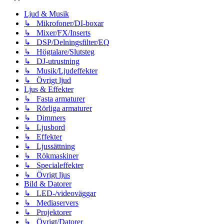
Ljud & Musik
↳ Mikrofoner/DI-boxar
↳ Mixer/FX/Inserts
↳ DSP/Delningsfilter/EQ
↳ Högtalare/Slutsteg
↳ DJ-utrustning
↳ Musik/Ljudeffekter
↳ Övrigt ljud
Ljus & Effekter
↳ Fasta armaturer
↳ Rörliga armaturer
↳ Dimmers
↳ Ljusbord
↳ Effekter
↳ Ljussättning
↳ Rökmaskiner
↳ Specialeffekter
↳ Övrigt ljus
Bild & Datorer
↳ LED-/videoväggar
↳ Mediaservers
↳ Projektorer
↳ Övrigt/Datorer