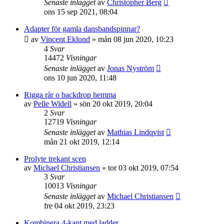
Senaste inlägget
av
Christopher Berg
ons 15 sep 2021, 08:04
Adapter för gamla dansbandspinnar?
av
Vincent Eklund
»
mån 08 jun 2020, 10:23
4
Svar
14472
Visningar
Senaste inlägget
av
Jonas Nyström
ons 10 jun 2020, 11:48
Rigga rår o backdrop hemma
av
Pelle Widell
»
sön 20 okt 2019, 20:04
2
Svar
12719
Visningar
Senaste inlägget
av
Mathias Lindqvist
mån 21 okt 2019, 12:14
Prolyte trekant scen
av
Michael Christiansen
»
tor 03 okt 2019, 07:54
3
Svar
10013
Visningar
Senaste inlägget
av
Michael Christiansen
fre 04 okt 2019, 23:23
Kombinera 4-kant med ladder