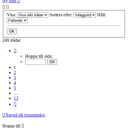
Ny tråd
Visa:
Sortera efter:
Håll:
249 trådar
Sida
1
Hoppa till sida:
av
13
1
2
3
4
5
…
13
Nästa
Återgå till forumindex
Hoppa till