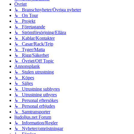
Övrigt
↳ Branschnyheter/Övriga nyheter
↳ On Tour
↳ Projekt
↳ Företagande
↳ Strömförsörjning/Ellära
↳ Kablar/Kontakter
↳ Casar/Rack/Tejp
↳ Tyger/Matta
↳ Rigg/Säkerhet
↳ Övrigt/Off Topic
Annonsplank
↳ Stulen utrustning
↳ Köpes
↳ Säljes
↳ Utrustning subhyres
↳ Utrustning uthyres
↳ Personal eftersökes
↳ Personal erbjudes
↳ Samtransporter
ljudoljus.net Forum
↳ Information/Regler
↳ Nyheter/omröstningar