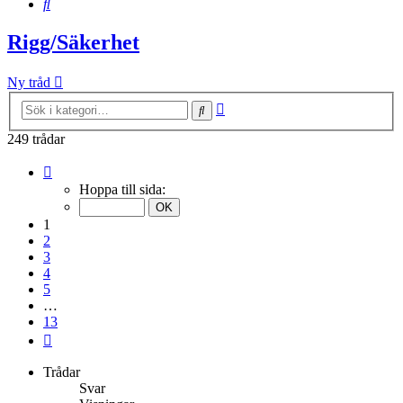
Sök
Rigg/Säkerhet
Ny tråd
Avancerad
Sök
sökning
249 trådar
Sida
1
Hoppa till sida:
av
13
1
2
3
4
5
…
13
Nästa
Trådar
Svar