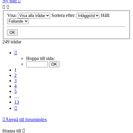
Ny tråd
Visa:
Sortera efter:
Håll:
249 trådar
Sida
1
Hoppa till sida:
av
13
1
2
3
4
5
…
13
Nästa
Återgå till forumindex
Hoppa till