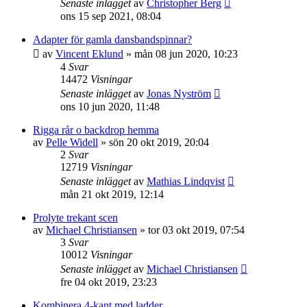
Senaste inlägget
av
Christopher Berg
ons 15 sep 2021, 08:04
Adapter för gamla dansbandspinnar?
av
Vincent Eklund
»
mån 08 jun 2020, 10:23
4
Svar
14472
Visningar
Senaste inlägget
av
Jonas Nyström
ons 10 jun 2020, 11:48
Rigga rår o backdrop hemma
av
Pelle Widell
»
sön 20 okt 2019, 20:04
2
Svar
12719
Visningar
Senaste inlägget
av
Mathias Lindqvist
mån 21 okt 2019, 12:14
Prolyte trekant scen
av
Michael Christiansen
»
tor 03 okt 2019, 07:54
3
Svar
10012
Visningar
Senaste inlägget
av
Michael Christiansen
fre 04 okt 2019, 23:23
Kombinera 4-kant med ladder