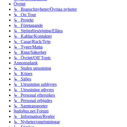
Övrigt
↳ Branschnyheter/Övriga nyheter
↳ On Tour
↳ Projekt
↳ Företagande
↳ Strömförsörjning/Ellära
↳ Kablar/Kontakter
↳ Casar/Rack/Tejp
↳ Tyger/Matta
↳ Rigg/Säkerhet
↳ Övrigt/Off Topic
Annonsplank
↳ Stulen utrustning
↳ Köpes
↳ Säljes
↳ Utrustning subhyres
↳ Utrustning uthyres
↳ Personal eftersökes
↳ Personal erbjudes
↳ Samtransporter
ljudoljus.net Forum
↳ Information/Regler
↳ Nyheter/omröstningar