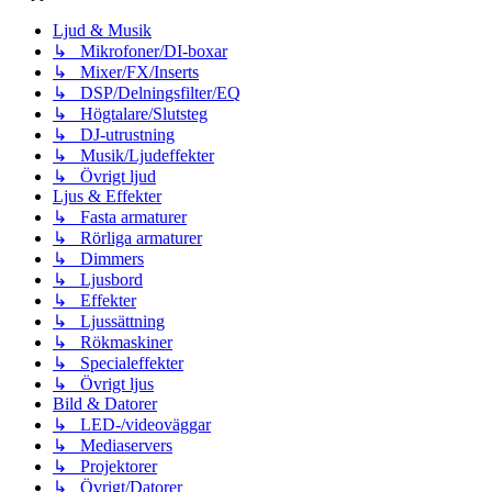
Ljud & Musik
↳ Mikrofoner/DI-boxar
↳ Mixer/FX/Inserts
↳ DSP/Delningsfilter/EQ
↳ Högtalare/Slutsteg
↳ DJ-utrustning
↳ Musik/Ljudeffekter
↳ Övrigt ljud
Ljus & Effekter
↳ Fasta armaturer
↳ Rörliga armaturer
↳ Dimmers
↳ Ljusbord
↳ Effekter
↳ Ljussättning
↳ Rökmaskiner
↳ Specialeffekter
↳ Övrigt ljus
Bild & Datorer
↳ LED-/videoväggar
↳ Mediaservers
↳ Projektorer
↳ Övrigt/Datorer