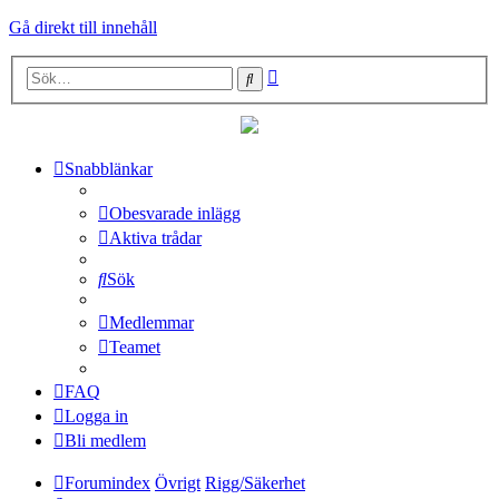
Gå direkt till innehåll
Avancerad
Sök
sökning
Snabblänkar
Obesvarade inlägg
Aktiva trådar
Sök
Medlemmar
Teamet
FAQ
Logga in
Bli medlem
Forumindex
Övrigt
Rigg/Säkerhet