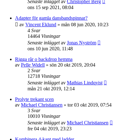
Senaste inlägget
av
Christopher Berg
ons 15 sep 2021, 08:04
Adapter för gamla dansbandspinnar?
av
Vincent Eklund
»
mån 08 jun 2020, 10:23
4
Svar
14464
Visningar
Senaste inlägget
av
Jonas Nyström
ons 10 jun 2020, 11:48
Rigga rår o backdrop hemma
av
Pelle Widell
»
sön 20 okt 2019, 20:04
2
Svar
12718
Visningar
Senaste inlägget
av
Mathias Lindqvist
mån 21 okt 2019, 12:14
Prolyte trekant scen
av
Michael Christiansen
»
tor 03 okt 2019, 07:54
3
Svar
10010
Visningar
Senaste inlägget
av
Michael Christiansen
fre 04 okt 2019, 23:23
Kombinera 4-kant med ladder