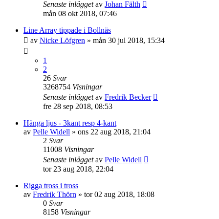
Senaste inlägget
av
Johan Fälth
mån 08 okt 2018, 07:46
Line Array tippade i Bollnäs
av
Nicke Löfgren
»
mån 30 jul 2018, 15:34
1
2
26
Svar
3268754
Visningar
Senaste inlägget
av
Fredrik Becker
fre 28 sep 2018, 08:53
Hänga ljus - 3kant resp 4-kant
av
Pelle Widell
»
ons 22 aug 2018, 21:04
2
Svar
11008
Visningar
Senaste inlägget
av
Pelle Widell
tor 23 aug 2018, 22:04
Rigga tross i tross
av
Fredrik Thörn
»
tor 02 aug 2018, 18:08
0
Svar
8158
Visningar