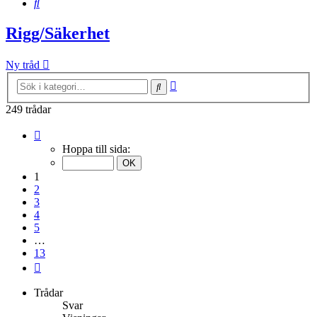
Sök
Rigg/Säkerhet
Ny tråd
Avancerad
Sök
sökning
249 trådar
Sida
1
Hoppa till sida:
av
13
1
2
3
4
5
…
13
Nästa
Trådar
Svar