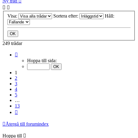
Ny tråd
Visa:
Sortera efter:
Håll:
249 trådar
Sida
1
Hoppa till sida:
av
13
1
2
3
4
5
…
13
Nästa
Återgå till forumindex
Hoppa till