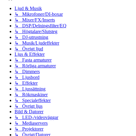
Ljud & Musik
↳ Mikrofoner/DI-boxar
↳ Mixer/FX/Inserts
↳ DSP/Delningsfilter/EQ
↳ Högtalare/Slutsteg
↳ DJ-utrustning
↳ Musik/Ljudeffekter
↳ Övrigt ljud
Ljus & Effekter
↳ Fasta armaturer
↳ Rörliga armaturer
↳ Dimmers
↳ Ljusbord
↳ Effekter
↳ Ljussättning
↳ Rökmaskiner
↳ Specialeffekter
↳ Övrigt ljus
Bild & Datorer
↳ LED-/videoväggar
↳ Mediaservers
↳ Projektorer
↳ Övrigt/Datorer