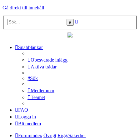
Gå direkt till innehåll
Avancerad
Sök
sökning
Snabblänkar
Obesvarade inlägg
Aktiva trådar
Sök
Medlemmar
Teamet
FAQ
Logga in
Bli medlem
Forumindex
Övrigt
Rigg/Säkerhet