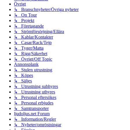
Övrigt
↳ Branschnyheter/Övriga nyheter
↳ On Tour
↳ Projekt
↳ Företagande
↳ Strömförsörjning/Ellära
↳ Kablar/Kontakter
↳ Casar/Rack/Tejp
↳ Tyger/Matta
↳ Rigg/Säkerhet
↳ Övrigt/Off Topic
Annonsplank
↳ Stulen utrustning
↳ Köpes
↳ Säljes
↳ Utrustning subhyres
↳ Utrustning uthyres
↳ Personal eftersökes
↳ Personal erbjudes
↳ Samtransporter
ljudoljus.net Forum
↳ Information/Regler
↳ Nyheter/omröstningar