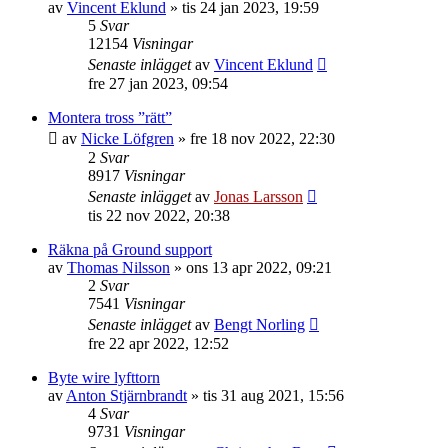
av
Vincent Eklund
»
tis 24 jan 2023, 19:59
5
Svar
12154
Visningar
Senaste inlägget
av
Vincent Eklund
fre 27 jan 2023, 09:54
Montera tross ”rätt”
av
Nicke Löfgren
»
fre 18 nov 2022, 22:30
2
Svar
8917
Visningar
Senaste inlägget
av
Jonas Larsson
tis 22 nov 2022, 20:38
Räkna på Ground support
av
Thomas Nilsson
»
ons 13 apr 2022, 09:21
2
Svar
7541
Visningar
Senaste inlägget
av
Bengt Norling
fre 22 apr 2022, 12:52
Byte wire lyfttorn
av
Anton Stjärnbrandt
»
tis 31 aug 2021, 15:56
4
Svar
9731
Visningar