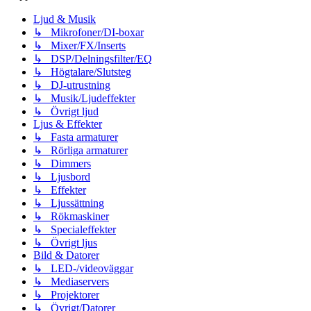
Ljud & Musik
↳ Mikrofoner/DI-boxar
↳ Mixer/FX/Inserts
↳ DSP/Delningsfilter/EQ
↳ Högtalare/Slutsteg
↳ DJ-utrustning
↳ Musik/Ljudeffekter
↳ Övrigt ljud
Ljus & Effekter
↳ Fasta armaturer
↳ Rörliga armaturer
↳ Dimmers
↳ Ljusbord
↳ Effekter
↳ Ljussättning
↳ Rökmaskiner
↳ Specialeffekter
↳ Övrigt ljus
Bild & Datorer
↳ LED-/videoväggar
↳ Mediaservers
↳ Projektorer
↳ Övrigt/Datorer