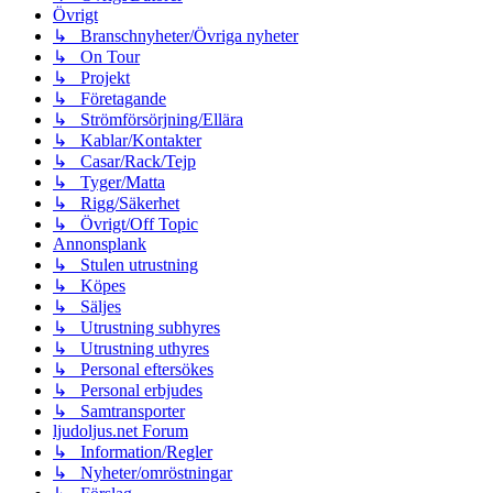
Övrigt
↳ Branschnyheter/Övriga nyheter
↳ On Tour
↳ Projekt
↳ Företagande
↳ Strömförsörjning/Ellära
↳ Kablar/Kontakter
↳ Casar/Rack/Tejp
↳ Tyger/Matta
↳ Rigg/Säkerhet
↳ Övrigt/Off Topic
Annonsplank
↳ Stulen utrustning
↳ Köpes
↳ Säljes
↳ Utrustning subhyres
↳ Utrustning uthyres
↳ Personal eftersökes
↳ Personal erbjudes
↳ Samtransporter
ljudoljus.net Forum
↳ Information/Regler
↳ Nyheter/omröstningar