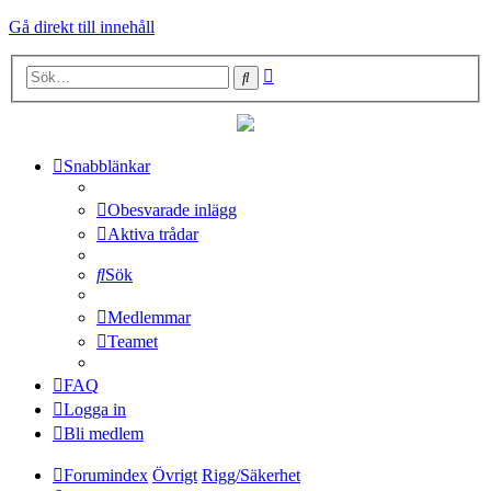
Gå direkt till innehåll
Avancerad
Sök
sökning
Snabblänkar
Obesvarade inlägg
Aktiva trådar
Sök
Medlemmar
Teamet
FAQ
Logga in
Bli medlem
Forumindex
Övrigt
Rigg/Säkerhet