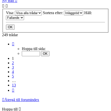
Ny tråd
Visa:
Sortera efter:
Håll:
249 trådar
Sida
1
Hoppa till sida:
av
13
1
2
3
4
5
…
13
Nästa
Återgå till forumindex
Hoppa till