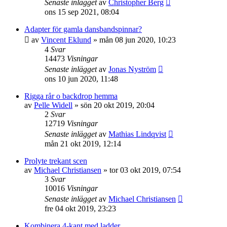
Senaste inlägget
av
Christopher Berg
ons 15 sep 2021, 08:04
Adapter för gamla dansbandspinnar?
av
Vincent Eklund
»
mån 08 jun 2020, 10:23
4
Svar
14473
Visningar
Senaste inlägget
av
Jonas Nyström
ons 10 jun 2020, 11:48
Rigga rår o backdrop hemma
av
Pelle Widell
»
sön 20 okt 2019, 20:04
2
Svar
12719
Visningar
Senaste inlägget
av
Mathias Lindqvist
mån 21 okt 2019, 12:14
Prolyte trekant scen
av
Michael Christiansen
»
tor 03 okt 2019, 07:54
3
Svar
10016
Visningar
Senaste inlägget
av
Michael Christiansen
fre 04 okt 2019, 23:23
Kombinera 4-kant med ladder