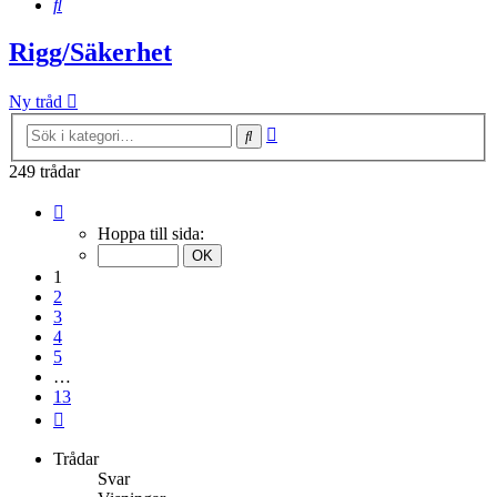
Sök
Rigg/Säkerhet
Ny tråd
Avancerad
Sök
sökning
249 trådar
Sida
1
Hoppa till sida:
av
13
1
2
3
4
5
…
13
Nästa
Trådar
Svar