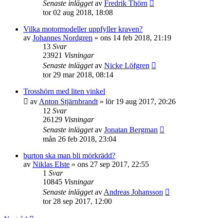
Senaste inlägget
av
Fredrik Thörn
tor 02 aug 2018, 18:08
Vilka motormodeller uppfyller kraven?
av
Johannes Nordgren
»
ons 14 feb 2018, 21:19
13
Svar
23921
Visningar
Senaste inlägget
av
Nicke Löfgren
tor 29 mar 2018, 08:14
Trosshörn med liten vinkel
av
Anton Stjärnbrandt
»
lör 19 aug 2017, 20:26
12
Svar
26129
Visningar
Senaste inlägget
av
Jonatan Bergman
mån 26 feb 2018, 23:04
burton ska man bli mörkrädd?
av
Niklas Elste
»
ons 27 sep 2017, 22:55
1
Svar
10845
Visningar
Senaste inlägget
av
Andreas Johansson
tor 28 sep 2017, 12:00