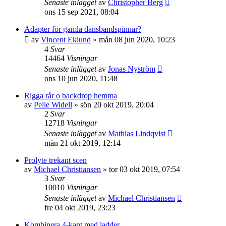
Senaste inlägget
av
Christopher Berg
ons 15 sep 2021, 08:04
Adapter för gamla dansbandspinnar?
av
Vincent Eklund
»
mån 08 jun 2020, 10:23
4
Svar
14464
Visningar
Senaste inlägget
av
Jonas Nyström
ons 10 jun 2020, 11:48
Rigga rår o backdrop hemma
av
Pelle Widell
»
sön 20 okt 2019, 20:04
2
Svar
12718
Visningar
Senaste inlägget
av
Mathias Lindqvist
mån 21 okt 2019, 12:14
Prolyte trekant scen
av
Michael Christiansen
»
tor 03 okt 2019, 07:54
3
Svar
10010
Visningar
Senaste inlägget
av
Michael Christiansen
fre 04 okt 2019, 23:23
Kombinera 4-kant med ladder