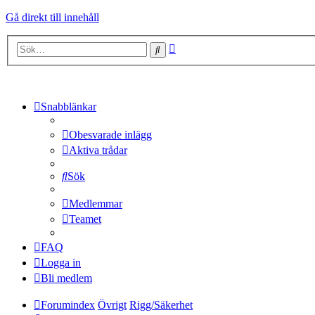
Gå direkt till innehåll
Avancerad
Sök
sökning
Snabblänkar
Obesvarade inlägg
Aktiva trådar
Sök
Medlemmar
Teamet
FAQ
Logga in
Bli medlem
Forumindex
Övrigt
Rigg/Säkerhet