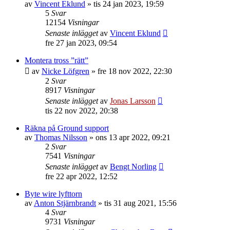
av
Vincent Eklund
»
tis 24 jan 2023, 19:59
5
Svar
12154
Visningar
Senaste inlägget
av
Vincent Eklund
fre 27 jan 2023, 09:54
Montera tross ”rätt”
av
Nicke Löfgren
»
fre 18 nov 2022, 22:30
2
Svar
8917
Visningar
Senaste inlägget
av
Jonas Larsson
tis 22 nov 2022, 20:38
Räkna på Ground support
av
Thomas Nilsson
»
ons 13 apr 2022, 09:21
2
Svar
7541
Visningar
Senaste inlägget
av
Bengt Norling
fre 22 apr 2022, 12:52
Byte wire lyfttorn
av
Anton Stjärnbrandt
»
tis 31 aug 2021, 15:56
4
Svar
9731
Visningar