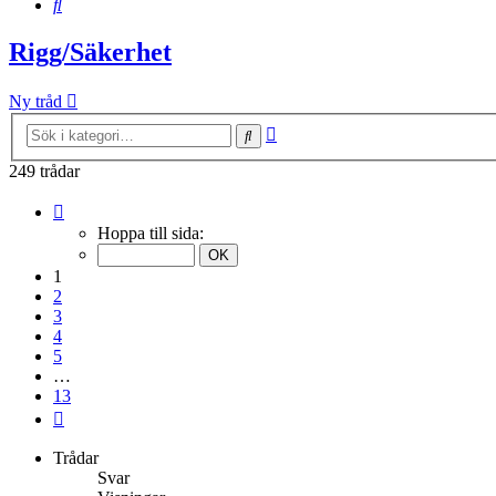
Sök
Rigg/Säkerhet
Ny tråd
Avancerad
Sök
sökning
249 trådar
Sida
1
Hoppa till sida:
av
13
1
2
3
4
5
…
13
Nästa
Trådar
Svar