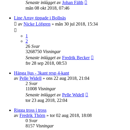
Senaste inlägget
av
Johan Fälth
mån 08 okt 2018, 07:46
Line Array tippade i Bollnäs
av
Nicke Löfgren
»
mån 30 jul 2018, 15:34
1
2
26
Svar
3268750
Visningar
Senaste inlägget
av
Fredrik Becker
fre 28 sep 2018, 08:53
Hänga ljus - 3kant resp 4-kant
av
Pelle Widell
»
ons 22 aug 2018, 21:04
2
Svar
11008
Visningar
Senaste inlägget
av
Pelle Widell
tor 23 aug 2018, 22:04
Rigga tross i tross
av
Fredrik Thörn
»
tor 02 aug 2018, 18:08
0
Svar
8157
Visningar