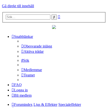
Gå direkt till innehåll
Avancerad
Sök
sökning
Snabblänkar
Obesvarade inlägg
Aktiva trådar
Sök
Medlemmar
Teamet
FAQ
Logga in
Bli medlem
Forumindex
Ljus & Effekter
Specialeffekter