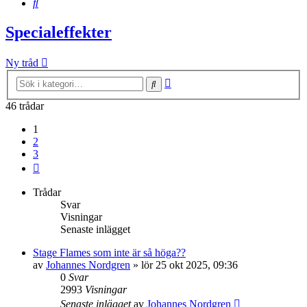
Sök
Specialeffekter
Ny tråd
Avancerad
Sök
sökning
46 trådar
1
2
3
Nästa
Trådar
Svar
Visningar
Senaste inlägget
Stage Flames som inte är så höga??
av
Johannes Nordgren
»
lör 25 okt 2025, 09:36
0
Svar
2993
Visningar
Senaste inlägget
av
Johannes Nordgren