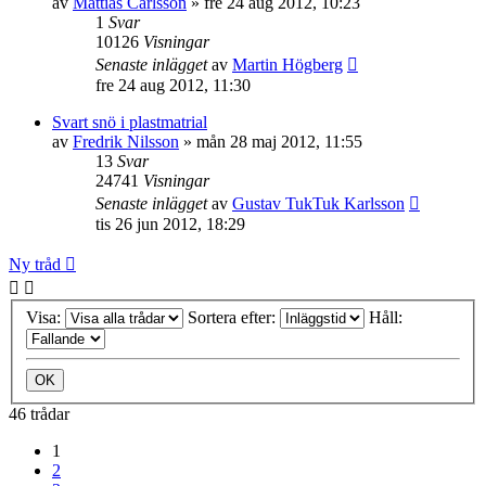
av
Mattias Carlsson
»
fre 24 aug 2012, 10:23
1
Svar
10126
Visningar
Senaste inlägget
av
Martin Högberg
fre 24 aug 2012, 11:30
Svart snö i plastmatrial
av
Fredrik Nilsson
»
mån 28 maj 2012, 11:55
13
Svar
24741
Visningar
Senaste inlägget
av
Gustav TukTuk Karlsson
tis 26 jun 2012, 18:29
Ny tråd
Visa:
Sortera efter:
Håll:
46 trådar
1
2