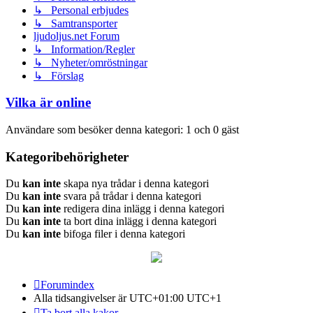
↳ Personal erbjudes
↳ Samtransporter
ljudoljus.net Forum
↳ Information/Regler
↳ Nyheter/omröstningar
↳ Förslag
Vilka är online
Användare som besöker denna kategori: 1 och 0 gäst
Kategoribehörigheter
Du
kan inte
skapa nya trådar i denna kategori
Du
kan inte
svara på trådar i denna kategori
Du
kan inte
redigera dina inlägg i denna kategori
Du
kan inte
ta bort dina inlägg i denna kategori
Du
kan inte
bifoga filer i denna kategori
Forumindex
Alla tidsangivelser är UTC+01:00 UTC+1
Ta bort alla kakor