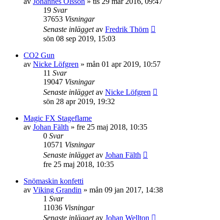
av
Johannes Olsson
»
tis 29 mar 2016, 09:47
19
Svar
37653
Visningar
Senaste inlägget
av
Fredrik Thörn
sön 08 sep 2019, 15:03
CO2 Gun
av
Nicke Löfgren
»
mån 01 apr 2019, 10:57
11
Svar
19047
Visningar
Senaste inlägget
av
Nicke Löfgren
sön 28 apr 2019, 19:32
Magic FX Stageflame
av
Johan Fälth
»
fre 25 maj 2018, 10:35
0
Svar
10571
Visningar
Senaste inlägget
av
Johan Fälth
fre 25 maj 2018, 10:35
Snömaskin konfetti
av
Viking Grandin
»
mån 09 jan 2017, 14:38
1
Svar
11036
Visningar
Senaste inlägget
av
Johan Wellton