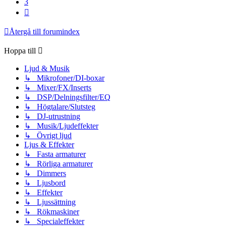
3
Nästa
Återgå till forumindex
Hoppa till
Ljud & Musik
↳ Mikrofoner/DI-boxar
↳ Mixer/FX/Inserts
↳ DSP/Delningsfilter/EQ
↳ Högtalare/Slutsteg
↳ DJ-utrustning
↳ Musik/Ljudeffekter
↳ Övrigt ljud
Ljus & Effekter
↳ Fasta armaturer
↳ Rörliga armaturer
↳ Dimmers
↳ Ljusbord
↳ Effekter
↳ Ljussättning
↳ Rökmaskiner
↳ Specialeffekter