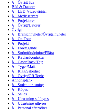
↳ Övrigt ljus
Bild & Datorer
↳ LED-/videoväggar
↳ Mediaservers
↳ Projektorer
↳ Övrigt/Datorer
Övrigt
↳ Branschnyheter/Övriga nyheter
↳ On Tour
↳ Projekt
↳ Företagande
↳ Strömförsörjning/Ellära
↳ Kablar/Kontakter
↳ Casar/Rack/Tejp
↳ Tyger/Matta
↳ Rigg/Säkerhet
↳ Övrigt/Off Topic
Annonsplank
↳ Stulen utrustning
↳ Köpes
↳ Säljes
↳ Utrustning subhyres
↳ Utrustning uthyres
↳ Personal eftersökes