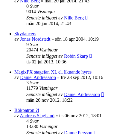
av
Nille Berg
»
mån 20 jan 2014, 21:43
0
Svar
9014
Visningar
Senaste inlägget
av
Nille Berg
mån 20 jan 2014, 21:43
Skydancers
av
Jonas Nordstedt
»
sön 18 apr 2004, 10:19
9
Svar
20474
Visningar
Senaste inlägget
av
Robin Skarp
tis 02 jul 2013, 10:36
MagixFX stagefan XL el. liknande hyres
av
Daniel Andreasson
»
fre 28 sep 2012, 10:16
3
Svar
11779
Visningar
Senaste inlägget
av
Daniel Andreasson
mån 26 nov 2012, 18:22
Rökpatron ?!
av
Andreas Staglianó
»
tis 06 nov 2012, 18:01
4
Svar
13230
Visningar
Senaste inlägget
av
Danne Persson