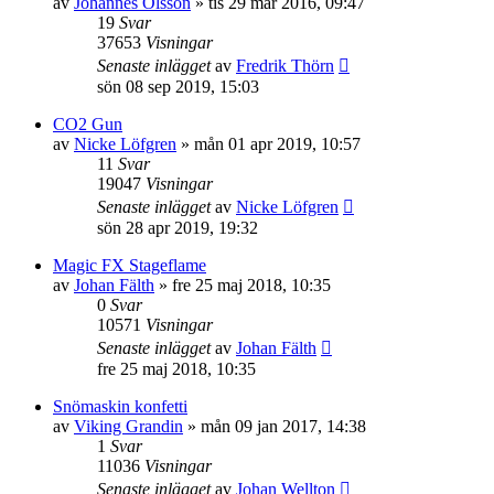
av
Johannes Olsson
»
tis 29 mar 2016, 09:47
19
Svar
37653
Visningar
Senaste inlägget
av
Fredrik Thörn
sön 08 sep 2019, 15:03
CO2 Gun
av
Nicke Löfgren
»
mån 01 apr 2019, 10:57
11
Svar
19047
Visningar
Senaste inlägget
av
Nicke Löfgren
sön 28 apr 2019, 19:32
Magic FX Stageflame
av
Johan Fälth
»
fre 25 maj 2018, 10:35
0
Svar
10571
Visningar
Senaste inlägget
av
Johan Fälth
fre 25 maj 2018, 10:35
Snömaskin konfetti
av
Viking Grandin
»
mån 09 jan 2017, 14:38
1
Svar
11036
Visningar
Senaste inlägget
av
Johan Wellton