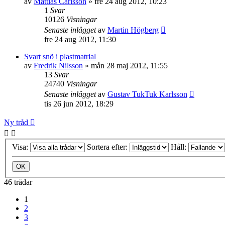
av
Mattias Carlsson
»
fre 24 aug 2012, 10:23
1
Svar
10126
Visningar
Senaste inlägget
av
Martin Högberg
fre 24 aug 2012, 11:30
Svart snö i plastmatrial
av
Fredrik Nilsson
»
mån 28 maj 2012, 11:55
13
Svar
24740
Visningar
Senaste inlägget
av
Gustav TukTuk Karlsson
tis 26 jun 2012, 18:29
Ny tråd
Visa:
Sortera efter:
Håll:
46 trådar
1
2
3