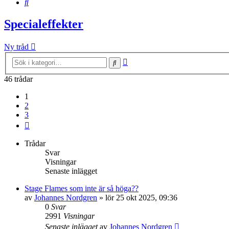
Sök
Specialeffekter
Ny tråd
Avancerad
Sök
sökning
46 trådar
1
2
3
Nästa
Trådar
Svar
Visningar
Senaste inlägget
Stage Flames som inte är så höga??
av
Johannes Nordgren
»
lör 25 okt 2025, 09:36
0
Svar
2991
Visningar
Senaste inlägget
av
Johannes Nordgren