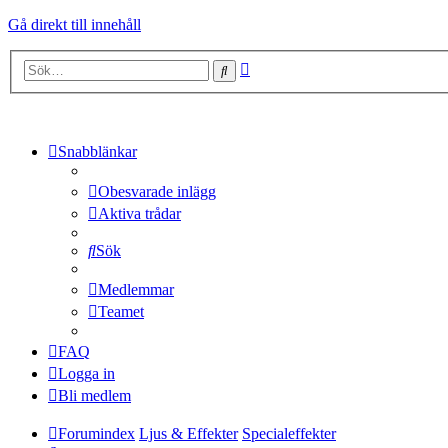
Gå direkt till innehåll
Avancerad
Sök
sökning
Snabblänkar
Obesvarade inlägg
Aktiva trådar
Sök
Medlemmar
Teamet
FAQ
Logga in
Bli medlem
Forumindex
Ljus & Effekter
Specialeffekter