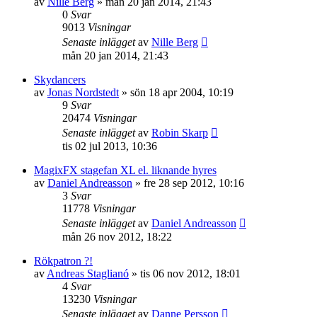
av
Nille Berg
»
mån 20 jan 2014, 21:43
0
Svar
9013
Visningar
Senaste inlägget
av
Nille Berg
mån 20 jan 2014, 21:43
Skydancers
av
Jonas Nordstedt
»
sön 18 apr 2004, 10:19
9
Svar
20474
Visningar
Senaste inlägget
av
Robin Skarp
tis 02 jul 2013, 10:36
MagixFX stagefan XL el. liknande hyres
av
Daniel Andreasson
»
fre 28 sep 2012, 10:16
3
Svar
11778
Visningar
Senaste inlägget
av
Daniel Andreasson
mån 26 nov 2012, 18:22
Rökpatron ?!
av
Andreas Staglianó
»
tis 06 nov 2012, 18:01
4
Svar
13230
Visningar
Senaste inlägget
av
Danne Persson