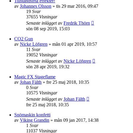
Tillståndsfria effekter!
av
Johannes Olsson
»
tis 29 mar 2016, 09:47
19
Svar
37655
Visningar
Senaste inlägget
av
Fredrik Thörn
sön 08 sep 2019, 15:03
CO2 Gun
av
Nicke Löfgren
»
mån 01 apr 2019, 10:57
11
Svar
19052
Visningar
Senaste inlägget
av
Nicke Löfgren
sön 28 apr 2019, 19:32
Magic FX Stageflame
av
Johan Fälth
»
fre 25 maj 2018, 10:35
0
Svar
10575
Visningar
Senaste inlägget
av
Johan Fälth
fre 25 maj 2018, 10:35
Snömaskin konfetti
av
Viking Grandin
»
mån 09 jan 2017, 14:38
1
Svar
11037
Visningar