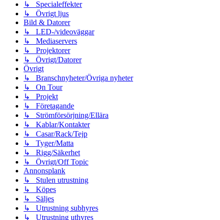
↳ Specialeffekter
↳ Övrigt ljus
Bild & Datorer
↳ LED-/videoväggar
↳ Mediaservers
↳ Projektorer
↳ Övrigt/Datorer
Övrigt
↳ Branschnyheter/Övriga nyheter
↳ On Tour
↳ Projekt
↳ Företagande
↳ Strömförsörjning/Ellära
↳ Kablar/Kontakter
↳ Casar/Rack/Tejp
↳ Tyger/Matta
↳ Rigg/Säkerhet
↳ Övrigt/Off Topic
Annonsplank
↳ Stulen utrustning
↳ Köpes
↳ Säljes
↳ Utrustning subhyres
↳ Utrustning uthyres