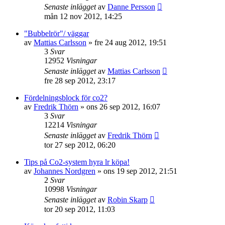
Senaste inlägget
av
Danne Persson
mån 12 nov 2012, 14:25
"Bubbelrör"/ väggar
av
Mattias Carlsson
»
fre 24 aug 2012, 19:51
3
Svar
12952
Visningar
Senaste inlägget
av
Mattias Carlsson
fre 28 sep 2012, 23:17
Fördelningsblock för co2?
av
Fredrik Thörn
»
ons 26 sep 2012, 16:07
3
Svar
12214
Visningar
Senaste inlägget
av
Fredrik Thörn
tor 27 sep 2012, 06:20
Tips på Co2-system hyra lr köpa!
av
Johannes Nordgren
»
ons 19 sep 2012, 21:51
2
Svar
10998
Visningar
Senaste inlägget
av
Robin Skarp
tor 20 sep 2012, 11:03