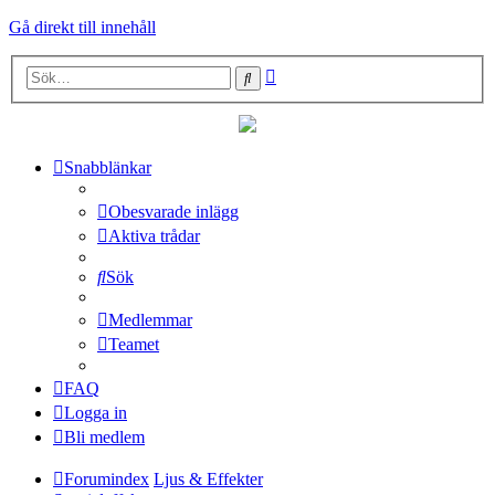
Gå direkt till innehåll
Avancerad
Sök
sökning
Snabblänkar
Obesvarade inlägg
Aktiva trådar
Sök
Medlemmar
Teamet
FAQ
Logga in
Bli medlem
Forumindex
Ljus & Effekter