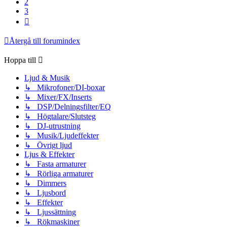
2
3
Nästa
Återgå till forumindex
Hoppa till
Ljud & Musik
↳ Mikrofoner/DI-boxar
↳ Mixer/FX/Inserts
↳ DSP/Delningsfilter/EQ
↳ Högtalare/Slutsteg
↳ DJ-utrustning
↳ Musik/Ljudeffekter
↳ Övrigt ljud
Ljus & Effekter
↳ Fasta armaturer
↳ Rörliga armaturer
↳ Dimmers
↳ Ljusbord
↳ Effekter
↳ Ljussättning
↳ Rökmaskiner