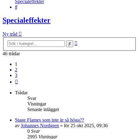
Specialeffekter
Sök
Specialeffekter
Ny tråd
Avancerad
Sök
sökning
46 trådar
1
2
3
Nästa
Trådar
Svar
Visningar
Senaste inlägget
Stage Flames som inte är så höga??
av
Johannes Nordgren
»
lör 25 okt 2025, 09:36
0
Svar
2995
Visningar