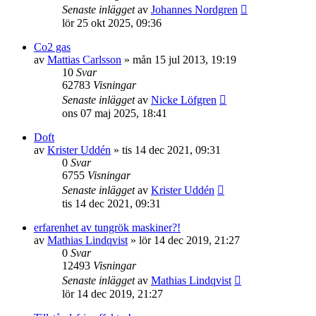
Senaste inlägget
av
Johannes Nordgren
lör 25 okt 2025, 09:36
Co2 gas
av
Mattias Carlsson
»
mån 15 jul 2013, 19:19
10
Svar
62783
Visningar
Senaste inlägget
av
Nicke Löfgren
ons 07 maj 2025, 18:41
Doft
av
Krister Uddén
»
tis 14 dec 2021, 09:31
0
Svar
6755
Visningar
Senaste inlägget
av
Krister Uddén
tis 14 dec 2021, 09:31
erfarenhet av tungrök maskiner?!
av
Mathias Lindqvist
»
lör 14 dec 2019, 21:27
0
Svar
12493
Visningar
Senaste inlägget
av
Mathias Lindqvist
lör 14 dec 2019, 21:27