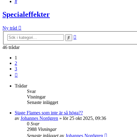
Sök
Specialeffekter
Ny tråd
Avancerad
Sök
sökning
46 trådar
1
2
3
Nästa
Trådar
Svar
Visningar
Senaste inlägget
Stage Flames som inte är så höga??
av
Johannes Nordgren
»
lör 25 okt 2025, 09:36
0
Svar
2988
Visningar
Senaste inlägget
av
Johannes Nordgren