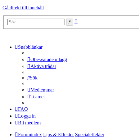
Gå direkt till innehåll
Avancerad
Sök
sökning
Snabblänkar
Obesvarade inlägg
Aktiva trådar
Sök
Medlemmar
Teamet
FAQ
Logga in
Bli medlem
Forumindex
Ljus & Effekter
Specialeffekter