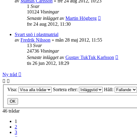
av
Mattias Carlsson
»
fre 24 aug 2012, 10:23
1
Svar
10124
Visningar
Senaste inlägget
av
Martin Högberg
fre 24 aug 2012, 11:30
Svart snö i plastmatrial
av
Fredrik Nilsson
»
mån 28 maj 2012, 11:55
13
Svar
24736
Visningar
Senaste inlägget
av
Gustav TukTuk Karlsson
tis 26 jun 2012, 18:29
Ny tråd
Visa:
Sortera efter:
Håll:
46 trådar
1
2
3