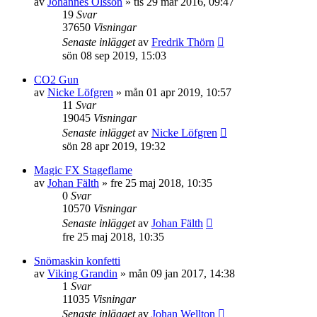
av
Johannes Olsson
»
tis 29 mar 2016, 09:47
19
Svar
37650
Visningar
Senaste inlägget
av
Fredrik Thörn
sön 08 sep 2019, 15:03
CO2 Gun
av
Nicke Löfgren
»
mån 01 apr 2019, 10:57
11
Svar
19045
Visningar
Senaste inlägget
av
Nicke Löfgren
sön 28 apr 2019, 19:32
Magic FX Stageflame
av
Johan Fälth
»
fre 25 maj 2018, 10:35
0
Svar
10570
Visningar
Senaste inlägget
av
Johan Fälth
fre 25 maj 2018, 10:35
Snömaskin konfetti
av
Viking Grandin
»
mån 09 jan 2017, 14:38
1
Svar
11035
Visningar
Senaste inlägget
av
Johan Wellton