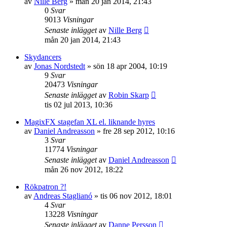
av
Nille Berg
»
mån 20 jan 2014, 21:43
0
Svar
9013
Visningar
Senaste inlägget
av
Nille Berg
mån 20 jan 2014, 21:43
Skydancers
av
Jonas Nordstedt
»
sön 18 apr 2004, 10:19
9
Svar
20473
Visningar
Senaste inlägget
av
Robin Skarp
tis 02 jul 2013, 10:36
MagixFX stagefan XL el. liknande hyres
av
Daniel Andreasson
»
fre 28 sep 2012, 10:16
3
Svar
11774
Visningar
Senaste inlägget
av
Daniel Andreasson
mån 26 nov 2012, 18:22
Rökpatron ?!
av
Andreas Staglianó
»
tis 06 nov 2012, 18:01
4
Svar
13228
Visningar
Senaste inlägget
av
Danne Persson