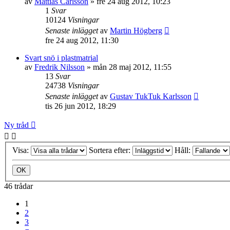
av
Mattias Carlsson
»
fre 24 aug 2012, 10:23
1
Svar
10124
Visningar
Senaste inlägget
av
Martin Högberg
fre 24 aug 2012, 11:30
Svart snö i plastmatrial
av
Fredrik Nilsson
»
mån 28 maj 2012, 11:55
13
Svar
24738
Visningar
Senaste inlägget
av
Gustav TukTuk Karlsson
tis 26 jun 2012, 18:29
Ny tråd
Visa:
Sortera efter:
Håll:
46 trådar
1
2
3