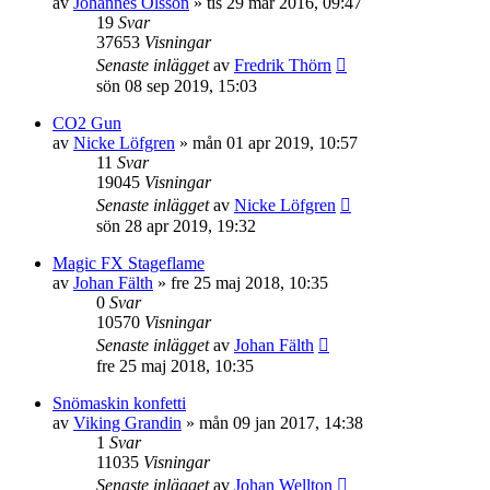
av
Johannes Olsson
»
tis 29 mar 2016, 09:47
19
Svar
37653
Visningar
Senaste inlägget
av
Fredrik Thörn
sön 08 sep 2019, 15:03
CO2 Gun
av
Nicke Löfgren
»
mån 01 apr 2019, 10:57
11
Svar
19045
Visningar
Senaste inlägget
av
Nicke Löfgren
sön 28 apr 2019, 19:32
Magic FX Stageflame
av
Johan Fälth
»
fre 25 maj 2018, 10:35
0
Svar
10570
Visningar
Senaste inlägget
av
Johan Fälth
fre 25 maj 2018, 10:35
Snömaskin konfetti
av
Viking Grandin
»
mån 09 jan 2017, 14:38
1
Svar
11035
Visningar
Senaste inlägget
av
Johan Wellton