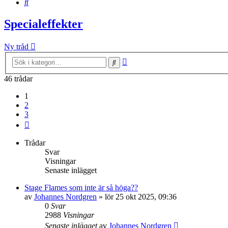
Sök
Specialeffekter
Ny tråd
Avancerad
Sök
sökning
46 trådar
1
2
3
Nästa
Trådar
Svar
Visningar
Senaste inlägget
Stage Flames som inte är så höga??
av
Johannes Nordgren
»
lör 25 okt 2025, 09:36
0
Svar
2988
Visningar
Senaste inlägget
av
Johannes Nordgren