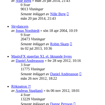
av
Nille Berg
»
mån 20 jan 2014, 21:43
0
Svar
9013
Visningar
Senaste inlägget
av
Nille Berg
mån 20 jan 2014, 21:43
Skydancers
av
Jonas Nordstedt
»
sön 18 apr 2004, 10:19
9
Svar
20473
Visningar
Senaste inlägget
av
Robin Skarp
tis 02 jul 2013, 10:36
MagixFX stagefan XL el. liknande hyres
av
Daniel Andreasson
»
fre 28 sep 2012, 10:16
3
Svar
11775
Visningar
Senaste inlägget
av
Daniel Andreasson
mån 26 nov 2012, 18:22
Rökpatron ?!
av
Andreas Staglianó
»
tis 06 nov 2012, 18:01
4
Svar
13229
Visningar
Senaste inlägget
av
Danne Persson