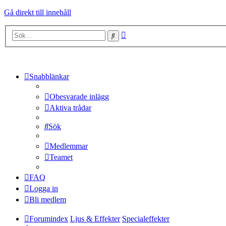
Gå direkt till innehåll
Avancerad
Sök
sökning
Snabblänkar
Obesvarade inlägg
Aktiva trådar
Sök
Medlemmar
Teamet
FAQ
Logga in
Bli medlem
Forumindex
Ljus & Effekter
Specialeffekter