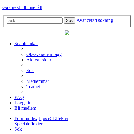
Gå direkt till innehåll
Avancerad sökning
Sök
Snabblänkar
Obesvarade inlägg
Aktiva trådar
Sök
Medlemmar
Teamet
FAQ
Logga in
Bli medlem
Forumindex
Ljus & Effekter
Specialeffekter
Sök