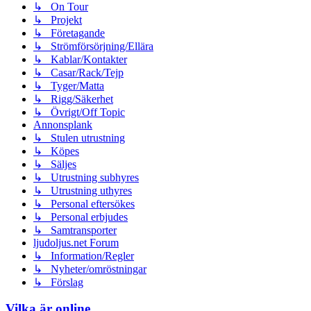
↳ On Tour
↳ Projekt
↳ Företagande
↳ Strömförsörjning/Ellära
↳ Kablar/Kontakter
↳ Casar/Rack/Tejp
↳ Tyger/Matta
↳ Rigg/Säkerhet
↳ Övrigt/Off Topic
Annonsplank
↳ Stulen utrustning
↳ Köpes
↳ Säljes
↳ Utrustning subhyres
↳ Utrustning uthyres
↳ Personal eftersökes
↳ Personal erbjudes
↳ Samtransporter
ljudoljus.net Forum
↳ Information/Regler
↳ Nyheter/omröstningar
↳ Förslag
Vilka är online