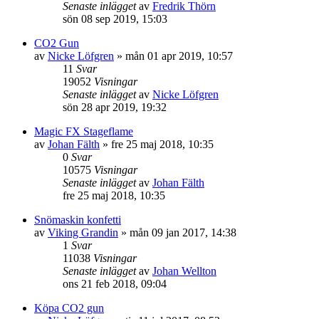
Senaste inlägget
av
Fredrik Thörn
sön 08 sep 2019, 15:03
CO2 Gun
av
Nicke Löfgren
»
mån 01 apr 2019, 10:57
11
Svar
19052
Visningar
Senaste inlägget
av
Nicke Löfgren
sön 28 apr 2019, 19:32
Magic FX Stageflame
av
Johan Fälth
»
fre 25 maj 2018, 10:35
0
Svar
10575
Visningar
Senaste inlägget
av
Johan Fälth
fre 25 maj 2018, 10:35
Snömaskin konfetti
av
Viking Grandin
»
mån 09 jan 2017, 14:38
1
Svar
11038
Visningar
Senaste inlägget
av
Johan Wellton
ons 21 feb 2018, 09:04
Köpa CO2 gun