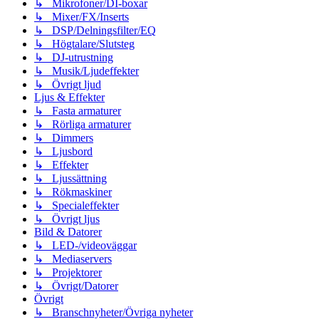
↳ Mikrofoner/DI-boxar
↳ Mixer/FX/Inserts
↳ DSP/Delningsfilter/EQ
↳ Högtalare/Slutsteg
↳ DJ-utrustning
↳ Musik/Ljudeffekter
↳ Övrigt ljud
Ljus & Effekter
↳ Fasta armaturer
↳ Rörliga armaturer
↳ Dimmers
↳ Ljusbord
↳ Effekter
↳ Ljussättning
↳ Rökmaskiner
↳ Specialeffekter
↳ Övrigt ljus
Bild & Datorer
↳ LED-/videoväggar
↳ Mediaservers
↳ Projektorer
↳ Övrigt/Datorer
Övrigt
↳ Branschnyheter/Övriga nyheter