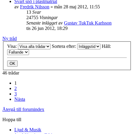
Svart snö i plastmatrial
av
Fredrik Nilsson
»
mån 28 maj 2012, 11:55
13
Svar
24755
Visningar
Senaste inlägget
av
Gustav TukTuk Karlsson
tis 26 jun 2012, 18:29
Ny tråd
Visa:
Sortera efter:
Håll:
46 trådar
1
2
3
Nästa
Återgå till forumindex
Hoppa till
Ljud & Musik