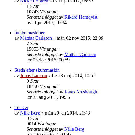
av
Nicke Löfgren
»
tis 11 jul 2017, 08:53
1
Svar
10743
Visningar
Senaste inlägget
av
Rikard Hernqvist
tis 11 jul 2017, 10:34
bubbelmaskiner
av
Mattias Carlsson
»
mån 02 nov 2015, 22:39
7
Svar
15053
Visningar
Senaste inlägget
av
Mattias Carlsson
tor 03 dec 2015, 00:59
Städa efter skummaskin
av
Jonas Larsson
»
fre 23 maj 2014, 10:51
9
Svar
18450
Visningar
Senaste inlägget
av
Jonas Areskough
lör 23 aug 2014, 19:35
Toaster
av
Nille Berg
»
mån 20 jan 2014, 21:43
0
Svar
9014
Visningar
Senaste inlägget
av
Nille Berg
mån 20 jan 2014, 21:43