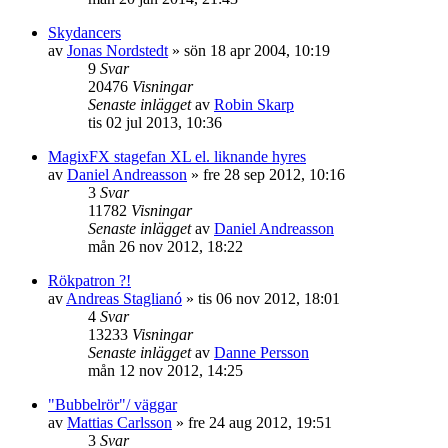
Skydancers
av
Jonas Nordstedt
»
sön 18 apr 2004, 10:19
9
Svar
20476
Visningar
Senaste inlägget
av
Robin Skarp
tis 02 jul 2013, 10:36
MagixFX stagefan XL el. liknande hyres
av
Daniel Andreasson
»
fre 28 sep 2012, 10:16
3
Svar
11782
Visningar
Senaste inlägget
av
Daniel Andreasson
mån 26 nov 2012, 18:22
Rökpatron ?!
av
Andreas Staglianó
»
tis 06 nov 2012, 18:01
4
Svar
13233
Visningar
Senaste inlägget
av
Danne Persson
mån 12 nov 2012, 14:25
"Bubbelrör"/ väggar
av
Mattias Carlsson
»
fre 24 aug 2012, 19:51
3
Svar