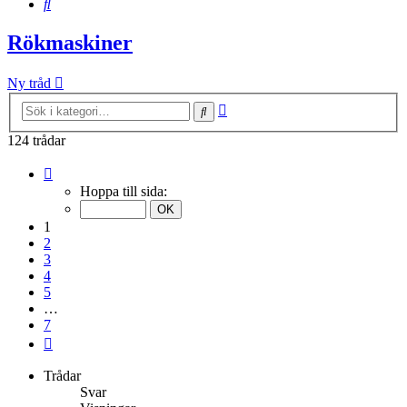
Sök
Rökmaskiner
Ny tråd
Avancerad
Sök
sökning
124 trådar
Sida
1
Hoppa till sida:
av
7
1
2
3
4
5
…
7
Nästa
Trådar
Svar