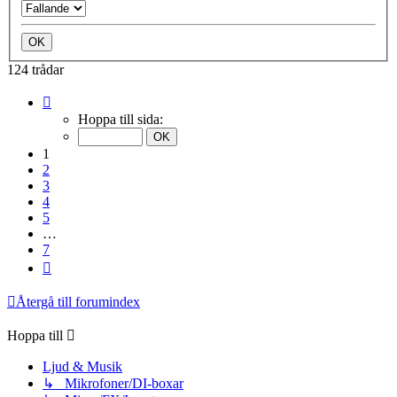
124 trådar
Sida
1
Hoppa till sida:
av
7
1
2
3
4
5
…
7
Nästa
Återgå till forumindex
Hoppa till
Ljud & Musik
↳ Mikrofoner/DI-boxar