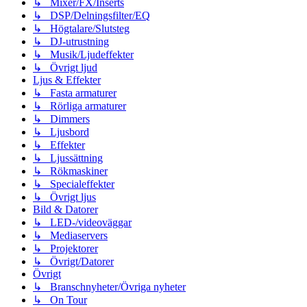
↳ Mixer/FX/Inserts
↳ DSP/Delningsfilter/EQ
↳ Högtalare/Slutsteg
↳ DJ-utrustning
↳ Musik/Ljudeffekter
↳ Övrigt ljud
Ljus & Effekter
↳ Fasta armaturer
↳ Rörliga armaturer
↳ Dimmers
↳ Ljusbord
↳ Effekter
↳ Ljussättning
↳ Rökmaskiner
↳ Specialeffekter
↳ Övrigt ljus
Bild & Datorer
↳ LED-/videoväggar
↳ Mediaservers
↳ Projektorer
↳ Övrigt/Datorer
Övrigt
↳ Branschnyheter/Övriga nyheter
↳ On Tour