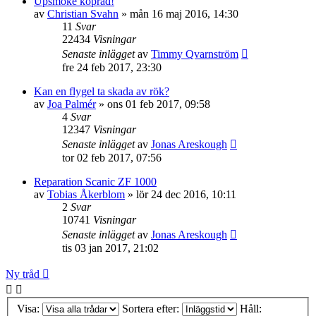
Upsmoke köpråd!
av
Christian Svahn
»
mån 16 maj 2016, 14:30
11
Svar
22434
Visningar
Senaste inlägget
av
Timmy Qvarnström
fre 24 feb 2017, 23:30
Kan en flygel ta skada av rök?
av
Joa Palmér
»
ons 01 feb 2017, 09:58
4
Svar
12347
Visningar
Senaste inlägget
av
Jonas Areskough
tor 02 feb 2017, 07:56
Reparation Scanic ZF 1000
av
Tobias Åkerblom
»
lör 24 dec 2016, 10:11
2
Svar
10741
Visningar
Senaste inlägget
av
Jonas Areskough
tis 03 jan 2017, 21:02
Ny tråd
Visa:
Sortera efter:
Håll: