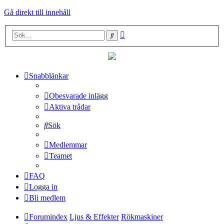
Gå direkt till innehåll
Avancerad
Sök
sökning
Snabblänkar
Obesvarade inlägg
Aktiva trådar
Sök
Medlemmar
Teamet
FAQ
Logga in
Bli medlem
Forumindex
Ljus & Effekter
Rökmaskiner