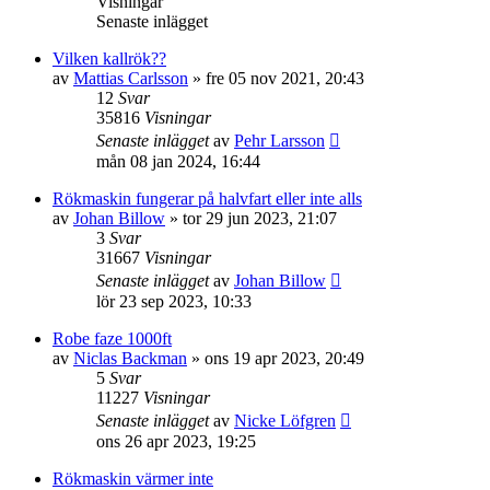
Visningar
Senaste inlägget
Vilken kallrök??
av
Mattias Carlsson
»
fre 05 nov 2021, 20:43
12
Svar
35816
Visningar
Senaste inlägget
av
Pehr Larsson
mån 08 jan 2024, 16:44
Rökmaskin fungerar på halvfart eller inte alls
av
Johan Billow
»
tor 29 jun 2023, 21:07
3
Svar
31667
Visningar
Senaste inlägget
av
Johan Billow
lör 23 sep 2023, 10:33
Robe faze 1000ft
av
Niclas Backman
»
ons 19 apr 2023, 20:49
5
Svar
11227
Visningar
Senaste inlägget
av
Nicke Löfgren
ons 26 apr 2023, 19:25
Rökmaskin värmer inte