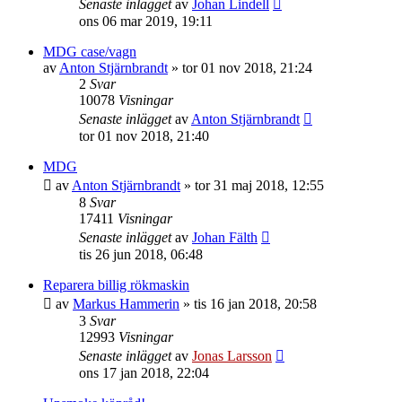
Senaste inlägget
av
Johan Lindell
ons 06 mar 2019, 19:11
MDG case/vagn
av
Anton Stjärnbrandt
»
tor 01 nov 2018, 21:24
2
Svar
10078
Visningar
Senaste inlägget
av
Anton Stjärnbrandt
tor 01 nov 2018, 21:40
MDG
av
Anton Stjärnbrandt
»
tor 31 maj 2018, 12:55
8
Svar
17411
Visningar
Senaste inlägget
av
Johan Fälth
tis 26 jun 2018, 06:48
Reparera billig rökmaskin
av
Markus Hammerin
»
tis 16 jan 2018, 20:58
3
Svar
12993
Visningar
Senaste inlägget
av
Jonas Larsson
ons 17 jan 2018, 22:04