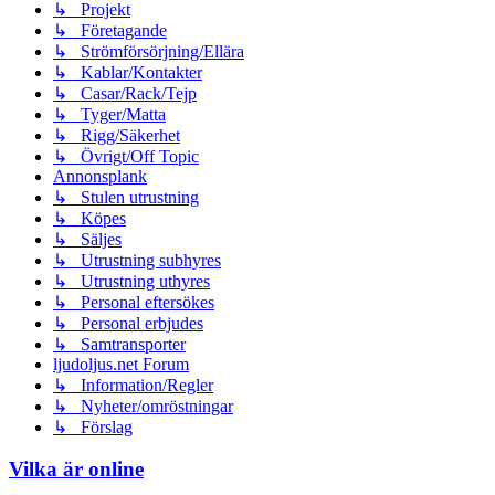
↳ Projekt
↳ Företagande
↳ Strömförsörjning/Ellära
↳ Kablar/Kontakter
↳ Casar/Rack/Tejp
↳ Tyger/Matta
↳ Rigg/Säkerhet
↳ Övrigt/Off Topic
Annonsplank
↳ Stulen utrustning
↳ Köpes
↳ Säljes
↳ Utrustning subhyres
↳ Utrustning uthyres
↳ Personal eftersökes
↳ Personal erbjudes
↳ Samtransporter
ljudoljus.net Forum
↳ Information/Regler
↳ Nyheter/omröstningar
↳ Förslag
Vilka är online