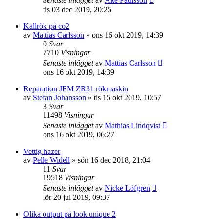
Senaste inlägget
av
Åke Paulsson
tis 03 dec 2019, 20:25
Kallrök på co2
av
Mattias Carlsson
»
ons 16 okt 2019, 14:39
0
Svar
7710
Visningar
Senaste inlägget
av
Mattias Carlsson
ons 16 okt 2019, 14:39
Reparation JEM ZR31 rökmaskin
av
Stefan Johansson
»
tis 15 okt 2019, 10:57
3
Svar
11498
Visningar
Senaste inlägget
av
Mathias Lindqvist
ons 16 okt 2019, 06:27
Vettig hazer
av
Pelle Widell
»
sön 16 dec 2018, 21:04
11
Svar
19518
Visningar
Senaste inlägget
av
Nicke Löfgren
lör 20 jul 2019, 09:37
Olika output på look unique 2