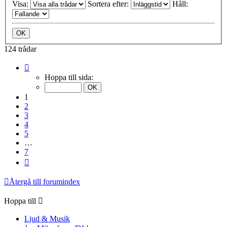
Visa:
Sortera efter:
Håll:
124 trådar
Sida
1
Hoppa till sida:
av
7
1
2
3
4
5
…
7
Nästa
Återgå till forumindex
Hoppa till
Ljud & Musik