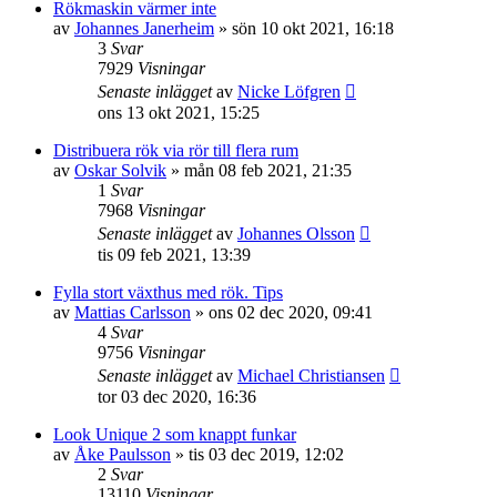
Rökmaskin värmer inte
av
Johannes Janerheim
»
sön 10 okt 2021, 16:18
3
Svar
7929
Visningar
Senaste inlägget
av
Nicke Löfgren
ons 13 okt 2021, 15:25
Distribuera rök via rör till flera rum
av
Oskar Solvik
»
mån 08 feb 2021, 21:35
1
Svar
7968
Visningar
Senaste inlägget
av
Johannes Olsson
tis 09 feb 2021, 13:39
Fylla stort växthus med rök. Tips
av
Mattias Carlsson
»
ons 02 dec 2020, 09:41
4
Svar
9756
Visningar
Senaste inlägget
av
Michael Christiansen
tor 03 dec 2020, 16:36
Look Unique 2 som knappt funkar
av
Åke Paulsson
»
tis 03 dec 2019, 12:02
2
Svar
13110
Visningar