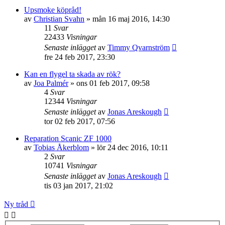
Upsmoke köpråd!
av
Christian Svahn
»
mån 16 maj 2016, 14:30
11
Svar
22433
Visningar
Senaste inlägget
av
Timmy Qvarnström
fre 24 feb 2017, 23:30
Kan en flygel ta skada av rök?
av
Joa Palmér
»
ons 01 feb 2017, 09:58
4
Svar
12344
Visningar
Senaste inlägget
av
Jonas Areskough
tor 02 feb 2017, 07:56
Reparation Scanic ZF 1000
av
Tobias Åkerblom
»
lör 24 dec 2016, 10:11
2
Svar
10741
Visningar
Senaste inlägget
av
Jonas Areskough
tis 03 jan 2017, 21:02
Ny tråd