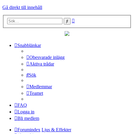
Gå direkt till innehåll
Avancerad
Sök
sökning
Snabblänkar
Obesvarade inlägg
Aktiva trådar
Sök
Medlemmar
Teamet
FAQ
Logga in
Bli medlem
Forumindex
Ljus & Effekter