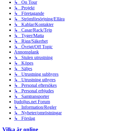
↳ On Tour
↳ Projekt
↳ Företagande
↳ Strömförsörjning/Ellära
↳ Kablar/Kontakter
↳ Casar/Rack/Tejp
↳ Tyger/Matta
↳ Rigg/Säkerhet
↳ Övrigt/Off Topic
Annonsplank
↳ Stulen utrustning
↳ Köpes
↳ Säljes
↳ Utrustning subhyres
↳ Utrustning uthyres
↳ Personal eftersökes
↳ Personal erbjudes
↳ Samtransporter
ljudoljus.net Forum
↳ Information/Regler
↳ Nyheter/omröstningar
↳ Förslag
Vilka är online