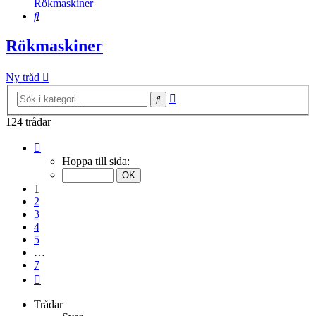
Rökmaskiner
Sök
Rökmaskiner
Ny tråd
Avancerad
Sök
sökning
124 trådar
Sida
1
Hoppa till sida:
av
7
1
2
3
4
5
…
7
Nästa
Trådar