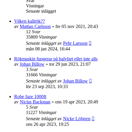
Svar
Visningar
Senaste inlägget
Vilken kallrök??
av
Mattias Carlsson
»
fre 05 nov 2021, 20:43
12
Svar
35809
Visningar
Senaste inlägget
av
Pehr Larsson
mån 08 jan 2024, 16:44
Rökmaskin fungerar på halvfart eller inte alls
av
Johan Billow
»
tor 29 jun 2023, 21:07
3
Svar
31666
Visningar
Senaste inlägget
av
Johan Billow
lör 23 sep 2023, 10:33
Robe faze 1000ft
av
Niclas Backman
»
ons 19 apr 2023, 20:49
5
Svar
11227
Visningar
Senaste inlägget
av
Nicke Löfgren
ons 26 apr 2023, 19:25