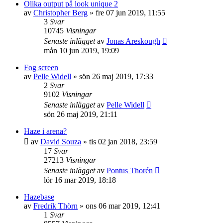
Olika output på look unique 2
av
Christopher Berg
»
fre 07 jun 2019, 11:55
3
Svar
10745
Visningar
Senaste inlägget
av
Jonas Areskough
mån 10 jun 2019, 19:09
Fog screen
av
Pelle Widell
»
sön 26 maj 2019, 17:33
2
Svar
9102
Visningar
Senaste inlägget
av
Pelle Widell
sön 26 maj 2019, 21:11
Haze i arena?
av
David Souza
»
tis 02 jan 2018, 23:59
17
Svar
27213
Visningar
Senaste inlägget
av
Pontus Thorén
lör 16 mar 2019, 18:18
Hazebase
av
Fredrik Thörn
»
ons 06 mar 2019, 12:41
1
Svar