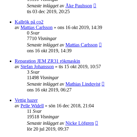
Senaste inlägget
av
Åke Paulsson
tis 03 dec 2019, 20:25
Kallrök på co2
av
Mattias Carlsson
»
ons 16 okt 2019, 14:39
0
Svar
7710
Visningar
Senaste inlägget
av
Mattias Carlsson
ons 16 okt 2019, 14:39
Reparation JEM ZR31 rökmaskin
av
Stefan Johansson
»
tis 15 okt 2019, 10:57
3
Svar
11498
Visningar
Senaste inlägget
av
Mathias Lindqvist
ons 16 okt 2019, 06:27
Vettig hazer
av
Pelle Widell
»
sön 16 dec 2018, 21:04
11
Svar
19518
Visningar
Senaste inlägget
av
Nicke Löfgren
lör 20 jul 2019, 09:37