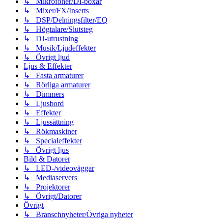
↳ Mikrofoner/DI-boxar
↳ Mixer/FX/Inserts
↳ DSP/Delningsfilter/EQ
↳ Högtalare/Slutsteg
↳ DJ-utrustning
↳ Musik/Ljudeffekter
↳ Övrigt ljud
Ljus & Effekter
↳ Fasta armaturer
↳ Rörliga armaturer
↳ Dimmers
↳ Ljusbord
↳ Effekter
↳ Ljussättning
↳ Rökmaskiner
↳ Specialeffekter
↳ Övrigt ljus
Bild & Datorer
↳ LED-/videoväggar
↳ Mediaservers
↳ Projektorer
↳ Övrigt/Datorer
Övrigt
↳ Branschnyheter/Övriga nyheter