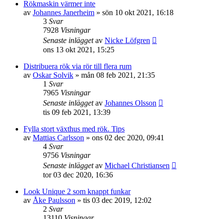
Rökmaskin värmer inte
av
Johannes Janerheim
»
sön 10 okt 2021, 16:18
3
Svar
7928
Visningar
Senaste inlägget
av
Nicke Löfgren
ons 13 okt 2021, 15:25
Distribuera rök via rör till flera rum
av
Oskar Solvik
»
mån 08 feb 2021, 21:35
1
Svar
7965
Visningar
Senaste inlägget
av
Johannes Olsson
tis 09 feb 2021, 13:39
Fylla stort växthus med rök. Tips
av
Mattias Carlsson
»
ons 02 dec 2020, 09:41
4
Svar
9756
Visningar
Senaste inlägget
av
Michael Christiansen
tor 03 dec 2020, 16:36
Look Unique 2 som knappt funkar
av
Åke Paulsson
»
tis 03 dec 2019, 12:02
2
Svar
13110
Visningar