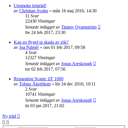
Upsmoke köpråd!
av
Christian Svahn
»
mån 16 maj 2016, 14:30
11
Svar
22430
Visningar
Senaste inlägget
av
Timmy Qvarnström
fre 24 feb 2017, 23:30
Kan en flygel ta skada av rök?
av
Joa Palmér
»
ons 01 feb 2017, 09:58
4
Svar
12327
Visningar
Senaste inlägget
av
Jonas Areskough
tor 02 feb 2017, 07:56
Reparation Scanic ZF 1000
av
Tobias Åkerblom
»
lör 24 dec 2016, 10:11
2
Svar
10741
Visningar
Senaste inlägget
av
Jonas Areskough
tis 03 jan 2017, 21:02
Ny tråd