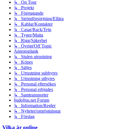
↳ On Tour
↳ Projekt
↳ Företagande
↳ Strömförsörjning/Ellära
↳ Kablar/Kontakter
↳ Casar/Rack/Tejp
↳ Tyger/Matta
↳ Rigg/Säkerhet
↳ Övrigt/Off Topic
Annonsplank
↳ Stulen utrustning
↳ Köpes
↳ Säljes
↳ Utrustning subhyres
↳ Utrustning uthyres
↳ Personal eftersökes
↳ Personal erbjudes
↳ Samtransporter
ljudoljus.net Forum
↳ Information/Regler
↳ Nyheter/omröstningar
↳ Förslag
Vilka är online