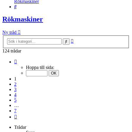
Rökmaskiner
Sök
Rökmaskiner
Ny tråd
Avancerad
Sök
sökning
124 trådar
Sida
1
Hoppa till sida:
av
7
1
2
3
4
5
…
7
Nästa
Trådar