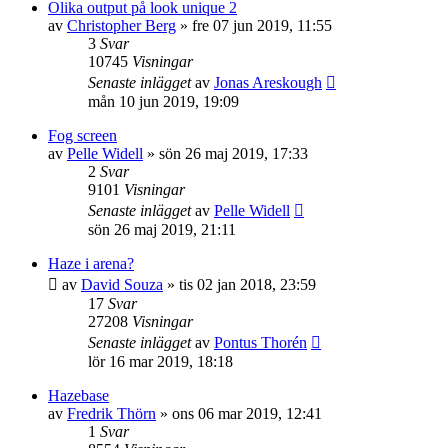
Olika output på look unique 2
av
Christopher Berg
»
fre 07 jun 2019, 11:55
3
Svar
10745
Visningar
Senaste inlägget
av
Jonas Areskough
mån 10 jun 2019, 19:09
Fog screen
av
Pelle Widell
»
sön 26 maj 2019, 17:33
2
Svar
9101
Visningar
Senaste inlägget
av
Pelle Widell
sön 26 maj 2019, 21:11
Haze i arena?
av
David Souza
»
tis 02 jan 2018, 23:59
17
Svar
27208
Visningar
Senaste inlägget
av
Pontus Thorén
lör 16 mar 2019, 18:18
Hazebase
av
Fredrik Thörn
»
ons 06 mar 2019, 12:41
1
Svar