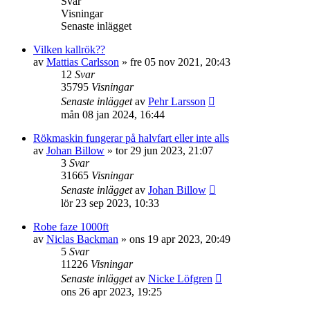
Svar
Visningar
Senaste inlägget
Vilken kallrök??
av
Mattias Carlsson
»
fre 05 nov 2021, 20:43
12
Svar
35795
Visningar
Senaste inlägget
av
Pehr Larsson
mån 08 jan 2024, 16:44
Rökmaskin fungerar på halvfart eller inte alls
av
Johan Billow
»
tor 29 jun 2023, 21:07
3
Svar
31665
Visningar
Senaste inlägget
av
Johan Billow
lör 23 sep 2023, 10:33
Robe faze 1000ft
av
Niclas Backman
»
ons 19 apr 2023, 20:49
5
Svar
11226
Visningar
Senaste inlägget
av
Nicke Löfgren
ons 26 apr 2023, 19:25