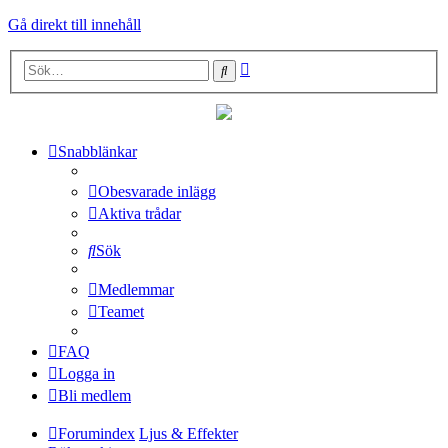
Gå direkt till innehåll
Avancerad
Sök
sökning
Snabblänkar
Obesvarade inlägg
Aktiva trådar
Sök
Medlemmar
Teamet
FAQ
Logga in
Bli medlem
Forumindex
Ljus & Effekter