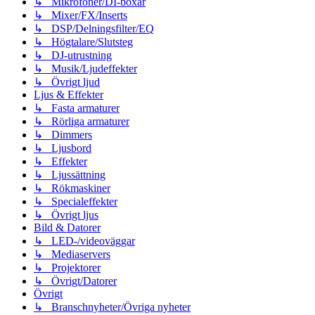
↳ Mikrofoner/DI-boxar
↳ Mixer/FX/Inserts
↳ DSP/Delningsfilter/EQ
↳ Högtalare/Slutsteg
↳ DJ-utrustning
↳ Musik/Ljudeffekter
↳ Övrigt ljud
Ljus & Effekter
↳ Fasta armaturer
↳ Rörliga armaturer
↳ Dimmers
↳ Ljusbord
↳ Effekter
↳ Ljussättning
↳ Rökmaskiner
↳ Specialeffekter
↳ Övrigt ljus
Bild & Datorer
↳ LED-/videoväggar
↳ Mediaservers
↳ Projektorer
↳ Övrigt/Datorer
Övrigt
↳ Branschnyheter/Övriga nyheter