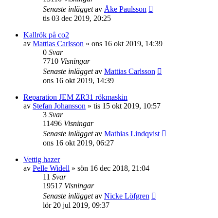
Senaste inlägget
av
Åke Paulsson
tis 03 dec 2019, 20:25
Kallrök på co2
av
Mattias Carlsson
»
ons 16 okt 2019, 14:39
0
Svar
7710
Visningar
Senaste inlägget
av
Mattias Carlsson
ons 16 okt 2019, 14:39
Reparation JEM ZR31 rökmaskin
av
Stefan Johansson
»
tis 15 okt 2019, 10:57
3
Svar
11496
Visningar
Senaste inlägget
av
Mathias Lindqvist
ons 16 okt 2019, 06:27
Vettig hazer
av
Pelle Widell
»
sön 16 dec 2018, 21:04
11
Svar
19517
Visningar
Senaste inlägget
av
Nicke Löfgren
lör 20 jul 2019, 09:37