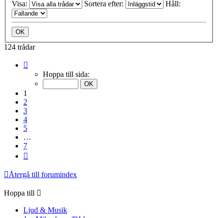
Visa:
Sortera efter:
Håll:
124 trådar
Sida
1
Hoppa till sida:
av
7
1
2
3
4
5
…
7
Nästa
Återgå till forumindex
Hoppa till
Ljud & Musik