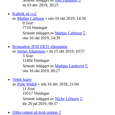
Senaste inlägget
av
Åke Paulsson
tis 03 dec 2019, 20:25
Kallrök på co2
av
Mattias Carlsson
»
ons 16 okt 2019, 14:39
0
Svar
7710
Visningar
Senaste inlägget
av
Mattias Carlsson
ons 16 okt 2019, 14:39
Reparation JEM ZR31 rökmaskin
av
Stefan Johansson
»
tis 15 okt 2019, 10:57
3
Svar
11494
Visningar
Senaste inlägget
av
Mathias Lindqvist
ons 16 okt 2019, 06:27
Vettig hazer
av
Pelle Widell
»
sön 16 dec 2018, 21:04
11
Svar
19517
Visningar
Senaste inlägget
av
Nicke Löfgren
lör 20 jul 2019, 09:37
Olika output på look unique 2