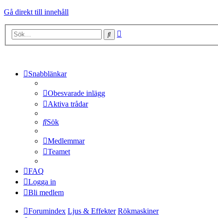
Gå direkt till innehåll
Avancerad
Sök
sökning
Snabblänkar
Obesvarade inlägg
Aktiva trådar
Sök
Medlemmar
Teamet
FAQ
Logga in
Bli medlem
Forumindex
Ljus & Effekter
Rökmaskiner