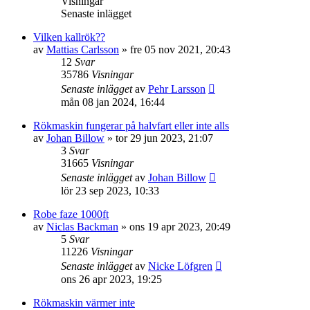
Visningar
Senaste inlägget
Vilken kallrök??
av
Mattias Carlsson
»
fre 05 nov 2021, 20:43
12
Svar
35786
Visningar
Senaste inlägget
av
Pehr Larsson
mån 08 jan 2024, 16:44
Rökmaskin fungerar på halvfart eller inte alls
av
Johan Billow
»
tor 29 jun 2023, 21:07
3
Svar
31665
Visningar
Senaste inlägget
av
Johan Billow
lör 23 sep 2023, 10:33
Robe faze 1000ft
av
Niclas Backman
»
ons 19 apr 2023, 20:49
5
Svar
11226
Visningar
Senaste inlägget
av
Nicke Löfgren
ons 26 apr 2023, 19:25
Rökmaskin värmer inte