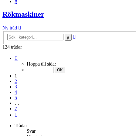
Sök
Rökmaskiner
Ny tråd
Avancerad
Sök
sökning
124 trådar
Sida
1
Hoppa till sida:
av
7
1
2
3
4
5
…
7
Nästa
Trådar
Svar