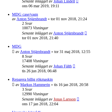
Senaste inlägget
av
Johan Lindell
ons 06 mar 2019, 19:11
MDG case/vagn
av
Anton Stjärnbrandt
»
tor 01 nov 2018, 21:24
2
Svar
10073
Visningar
Senaste inlägget
av
Anton Stjärnbrandt
tor 01 nov 2018, 21:40
MDG
av
Anton Stjärnbrandt
»
tor 31 maj 2018, 12:55
8
Svar
17408
Visningar
Senaste inlägget
av
Johan Fälth
tis 26 jun 2018, 06:48
Reparera billig rökmaskin
av
Markus Hammerin
»
tis 16 jan 2018, 20:58
3
Svar
12990
Visningar
Senaste inlägget
av
Jonas Larsson
ons 17 jan 2018, 22:04