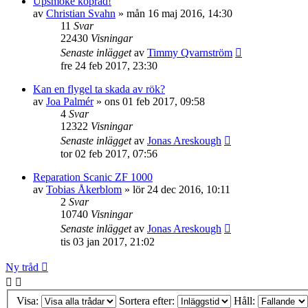
Upsmoke köpråd!
av
Christian Svahn
»
mån 16 maj 2016, 14:30
11
Svar
22430
Visningar
Senaste inlägget
av
Timmy Qvarnström
fre 24 feb 2017, 23:30
Kan en flygel ta skada av rök?
av
Joa Palmér
»
ons 01 feb 2017, 09:58
4
Svar
12322
Visningar
Senaste inlägget
av
Jonas Areskough
tor 02 feb 2017, 07:56
Reparation Scanic ZF 1000
av
Tobias Åkerblom
»
lör 24 dec 2016, 10:11
2
Svar
10740
Visningar
Senaste inlägget
av
Jonas Areskough
tis 03 jan 2017, 21:02
Ny tråd
Visa:
Sortera efter:
Håll: