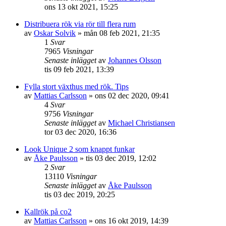
ons 13 okt 2021, 15:25
Distribuera rök via rör till flera rum
av
Oskar Solvik
»
mån 08 feb 2021, 21:35
1
Svar
7965
Visningar
Senaste inlägget
av
Johannes Olsson
tis 09 feb 2021, 13:39
Fylla stort växthus med rök. Tips
av
Mattias Carlsson
»
ons 02 dec 2020, 09:41
4
Svar
9756
Visningar
Senaste inlägget
av
Michael Christiansen
tor 03 dec 2020, 16:36
Look Unique 2 som knappt funkar
av
Åke Paulsson
»
tis 03 dec 2019, 12:02
2
Svar
13110
Visningar
Senaste inlägget
av
Åke Paulsson
tis 03 dec 2019, 20:25
Kallrök på co2
av
Mattias Carlsson
»
ons 16 okt 2019, 14:39