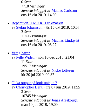
0
Svar
7710
Visningar
Senaste inlägget
av
Mattias Carlsson
ons 16 okt 2019, 14:39
Reparation JEM ZR31 rökmaskin
av
Stefan Johansson
»
tis 15 okt 2019, 10:57
3
Svar
11496
Visningar
Senaste inlägget
av
Mathias Lindqvist
ons 16 okt 2019, 06:27
Vettig hazer
av
Pelle Widell
»
sön 16 dec 2018, 21:04
11
Svar
19517
Visningar
Senaste inlägget
av
Nicke Löfgren
lör 20 jul 2019, 09:37
Olika output på look unique 2
av
Christopher Berg
»
fre 07 jun 2019, 11:55
3
Svar
10745
Visningar
Senaste inlägget
av
Jonas Areskough
mån 10 jun 2019, 19:09