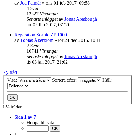
av
Joa Palmér
»
ons 01 feb 2017, 09:58
4
Svar
12327
Visningar
Senaste inlägget
av
Jonas Areskough
tor 02 feb 2017, 07:56
Reparation Scanic ZF 1000
av
Tobias Åkerblom
»
lör 24 dec 2016, 10:11
2
Svar
10741
Visningar
Senaste inlägget
av
Jonas Areskough
tis 03 jan 2017, 21:02
Ny tråd
Visa:
Sortera efter:
Håll:
124 trådar
Sida
1
av
7
Hoppa till sida:
1