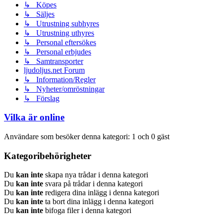
↳ Köpes
↳ Säljes
↳ Utrustning subhyres
↳ Utrustning uthyres
↳ Personal eftersökes
↳ Personal erbjudes
↳ Samtransporter
ljudoljus.net Forum
↳ Information/Regler
↳ Nyheter/omröstningar
↳ Förslag
Vilka är online
Användare som besöker denna kategori: 1 och 0 gäst
Kategoribehörigheter
Du
kan inte
skapa nya trådar i denna kategori
Du
kan inte
svara på trådar i denna kategori
Du
kan inte
redigera dina inlägg i denna kategori
Du
kan inte
ta bort dina inlägg i denna kategori
Du
kan inte
bifoga filer i denna kategori