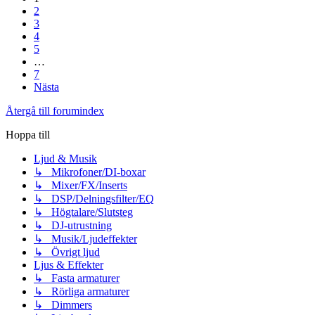
2
3
4
5
…
7
Nästa
Återgå till forumindex
Hoppa till
Ljud & Musik
↳ Mikrofoner/DI-boxar
↳ Mixer/FX/Inserts
↳ DSP/Delningsfilter/EQ
↳ Högtalare/Slutsteg
↳ DJ-utrustning
↳ Musik/Ljudeffekter
↳ Övrigt ljud
Ljus & Effekter
↳ Fasta armaturer
↳ Rörliga armaturer
↳ Dimmers