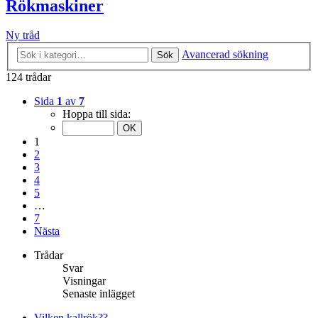
Rökmaskiner
Ny tråd
Avancerad sökning
Sök
124 trådar
Sida
1
av
7
Hoppa till sida:
1
2
3
4
5
…
7
Nästa
Trådar
Svar
Visningar
Senaste inlägget
Vilken kallrök??