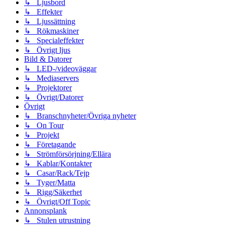
↳ Ljusbord
↳ Effekter
↳ Ljussättning
↳ Rökmaskiner
↳ Specialeffekter
↳ Övrigt ljus
Bild & Datorer
↳ LED-/videoväggar
↳ Mediaservers
↳ Projektorer
↳ Övrigt/Datorer
Övrigt
↳ Branschnyheter/Övriga nyheter
↳ On Tour
↳ Projekt
↳ Företagande
↳ Strömförsörjning/Ellära
↳ Kablar/Kontakter
↳ Casar/Rack/Tejp
↳ Tyger/Matta
↳ Rigg/Säkerhet
↳ Övrigt/Off Topic
Annonsplank
↳ Stulen utrustning