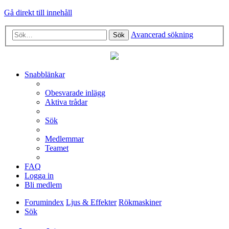
Gå direkt till innehåll
Avancerad sökning
Sök
Snabblänkar
Obesvarade inlägg
Aktiva trådar
Sök
Medlemmar
Teamet
FAQ
Logga in
Bli medlem
Forumindex
Ljus & Effekter
Rökmaskiner
Sök