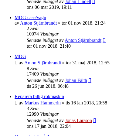
Senaste inlägget
av
Johan Lindell
ons 06 mar 2019, 19:11
MDG case/vagn
av
Anton Stjärnbrandt
»
tor 01 nov 2018, 21:24
2
Svar
10074
Visningar
Senaste inlägget
av
Anton Stjärnbrandt
tor 01 nov 2018, 21:40
MDG
av
Anton Stjärnbrandt
»
tor 31 maj 2018, 12:55
8
Svar
17409
Visningar
Senaste inlägget
av
Johan Fälth
tis 26 jun 2018, 06:48
Reparera billig rökmaskin
av
Markus Hammerin
»
tis 16 jan 2018, 20:58
3
Svar
12990
Visningar
Senaste inlägget
av
Jonas Larsson
ons 17 jan 2018, 22:04