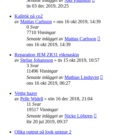
Senaste inlägget
av
Åke Paulsson
tis 03 dec 2019, 20:25
Kallrök på co2
av
Mattias Carlsson
»
ons 16 okt 2019, 14:39
0
Svar
7710
Visningar
Senaste inlägget
av
Mattias Carlsson
ons 16 okt 2019, 14:39
Reparation JEM ZR31 rökmaskin
av
Stefan Johansson
»
tis 15 okt 2019, 10:57
3
Svar
11496
Visningar
Senaste inlägget
av
Mathias Lindqvist
ons 16 okt 2019, 06:27
Vettig hazer
av
Pelle Widell
»
sön 16 dec 2018, 21:04
11
Svar
19517
Visningar
Senaste inlägget
av
Nicke Löfgren
lör 20 jul 2019, 09:37
Olika output på look unique 2