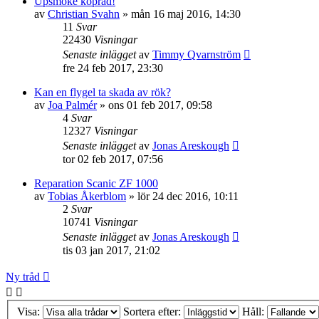
Upsmoke köpråd!
av
Christian Svahn
»
mån 16 maj 2016, 14:30
11
Svar
22430
Visningar
Senaste inlägget
av
Timmy Qvarnström
fre 24 feb 2017, 23:30
Kan en flygel ta skada av rök?
av
Joa Palmér
»
ons 01 feb 2017, 09:58
4
Svar
12327
Visningar
Senaste inlägget
av
Jonas Areskough
tor 02 feb 2017, 07:56
Reparation Scanic ZF 1000
av
Tobias Åkerblom
»
lör 24 dec 2016, 10:11
2
Svar
10741
Visningar
Senaste inlägget
av
Jonas Areskough
tis 03 jan 2017, 21:02
Ny tråd
Visa:
Sortera efter:
Håll: