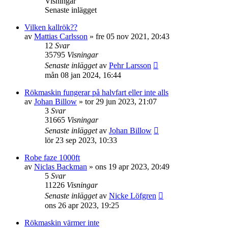
Visningar
Senaste inlägget
Vilken kallrök??
av
Mattias Carlsson
»
fre 05 nov 2021, 20:43
12
Svar
35795
Visningar
Senaste inlägget
av
Pehr Larsson
mån 08 jan 2024, 16:44
Rökmaskin fungerar på halvfart eller inte alls
av
Johan Billow
»
tor 29 jun 2023, 21:07
3
Svar
31665
Visningar
Senaste inlägget
av
Johan Billow
lör 23 sep 2023, 10:33
Robe faze 1000ft
av
Niclas Backman
»
ons 19 apr 2023, 20:49
5
Svar
11226
Visningar
Senaste inlägget
av
Nicke Löfgren
ons 26 apr 2023, 19:25
Rökmaskin värmer inte