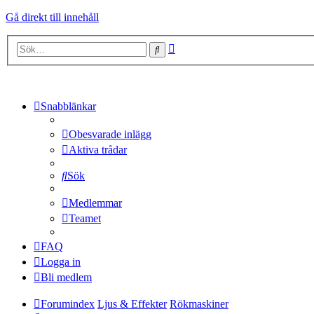
Gå direkt till innehåll
Avancerad
Sök
sökning
Snabblänkar
Obesvarade inlägg
Aktiva trådar
Sök
Medlemmar
Teamet
FAQ
Logga in
Bli medlem
Forumindex
Ljus & Effekter
Rökmaskiner