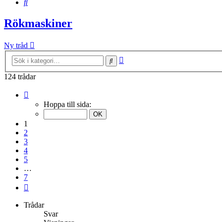
Sök
Rökmaskiner
Ny tråd
Avancerad
Sök
sökning
124 trådar
Sida
1
Hoppa till sida:
av
7
1
2
3
4
5
…
7
Nästa
Trådar
Svar