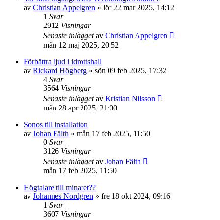
av
Christian Appelgren
»
lör 22 mar 2025, 14:12
1
Svar
2912
Visningar
Senaste inlägget
av
Christian Appelgren
mån 12 maj 2025, 20:52
Förbättra ljud i idrottshall
av
Rickard Högberg
»
sön 09 feb 2025, 17:32
4
Svar
3564
Visningar
Senaste inlägget
av
Kristian Nilsson
mån 28 apr 2025, 21:00
Sonos till installation
av
Johan Fälth
»
mån 17 feb 2025, 11:50
0
Svar
3126
Visningar
Senaste inlägget
av
Johan Fälth
mån 17 feb 2025, 11:50
Högtalare till minaret??
av
Johannes Nordgren
»
fre 18 okt 2024, 09:16
1
Svar
3607
Visningar