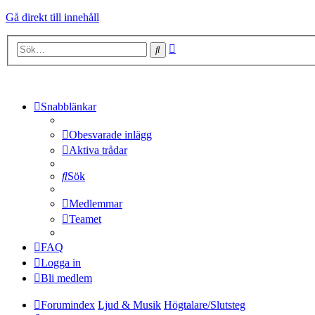
Gå direkt till innehåll
Avancerad
Sök
sökning
Snabblänkar
Obesvarade inlägg
Aktiva trådar
Sök
Medlemmar
Teamet
FAQ
Logga in
Bli medlem
Forumindex
Ljud & Musik
Högtalare/Slutsteg