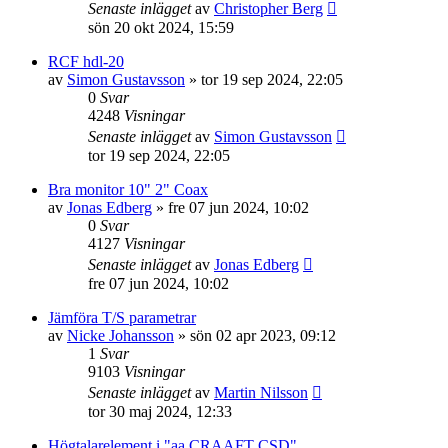
Senaste inlägget
av
Christopher Berg
sön 20 okt 2024, 15:59
RCF hdl-20
av
Simon Gustavsson
»
tor 19 sep 2024, 22:05
0
Svar
4248
Visningar
Senaste inlägget
av
Simon Gustavsson
tor 19 sep 2024, 22:05
Bra monitor 10" 2" Coax
av
Jonas Edberg
»
fre 07 jun 2024, 10:02
0
Svar
4127
Visningar
Senaste inlägget
av
Jonas Edberg
fre 07 jun 2024, 10:02
Jämföra T/S parametrar
av
Nicke Johansson
»
sön 02 apr 2023, 09:12
1
Svar
9103
Visningar
Senaste inlägget
av
Martin Nilsson
tor 30 maj 2024, 12:33
Högtalarelement i "aa CRAAFT CSD"