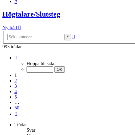
Sök
Högtalare/Slutsteg
Ny tråd
Avancerad
Sök
sökning
993 trådar
Sida
1
Hoppa till sida:
av
50
1
2
3
4
5
…
50
Nästa
Trådar
Svar