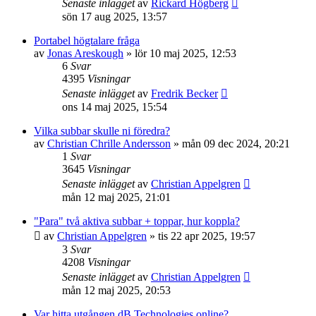
Senaste inlägget
av
Rickard Högberg
sön 17 aug 2025, 13:57
Portabel högtalare fråga
av
Jonas Areskough
»
lör 10 maj 2025, 12:53
6
Svar
4395
Visningar
Senaste inlägget
av
Fredrik Becker
ons 14 maj 2025, 15:54
Vilka subbar skulle ni föredra?
av
Christian Chrille Andersson
»
mån 09 dec 2024, 20:21
1
Svar
3645
Visningar
Senaste inlägget
av
Christian Appelgren
mån 12 maj 2025, 21:01
"Para" två aktiva subbar + toppar, hur koppla?
av
Christian Appelgren
»
tis 22 apr 2025, 19:57
3
Svar
4208
Visningar
Senaste inlägget
av
Christian Appelgren
mån 12 maj 2025, 20:53
Var hitta utgången dB Technologies online?