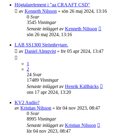
Högtalarelement i "aa CRAAFT CSD"
av
Kenneth Nilsson
»
sön 26 maj 2024, 13:16
0
Svar
3545
Visningar
Senaste inlägget
av
Kenneth Nilsson
sön 26 maj 2024, 13:16
LAB SS1300 Strömbrytare.
av
Daniel Almqvist
»
fre 05 apr 2024, 13:47
1
2
24
Svar
17489
Visningar
Senaste inlägget
av
Henrik Källbäcks
ons 17 apr 2024, 13:20
KV2 Audio?
av
Kristian Nilsson
»
lör 04 nov 2023, 08:47
0
Svar
8995
Visningar
Senaste inlägget
av
Kristian Nilsson
lör 04 nov 2023, 08:47