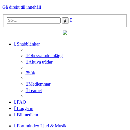
Gå direkt till innehåll
Avancerad
Sök
sökning
Snabblänkar
Obesvarade inlägg
Aktiva trådar
Sök
Medlemmar
Teamet
FAQ
Logga in
Bli medlem
Forumindex
Ljud & Musik