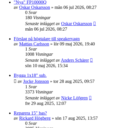
"Nya" FP10000Q
av
Oskar Oskarsson
»
mån 06 jul 2026, 08:27
0
Svar
180
Visningar
Senaste inlägget
av
Oskar Oskarsson
mån 06 jul 2026, 08:27
Förslag på högtalare till speakervagn
av
Mattias Carlsson
»
lör 09 maj 2026, 19:40
1
Svar
1008
Visningar
Senaste inlägget
av
Anders Schärer
sön 10 maj 2026, 15:34
Bygga 1x18" sub.
av
Jocke Jonsson
»
tor 28 aug 2025, 09:57
1
Svar
3373
Visningar
Senaste inlägget
av
Nicke Löfgren
fre 29 aug 2025, 12:07
Reparera 15" bas?
av
Rickard Högberg
»
sön 17 aug 2025, 13:57
0
Svar