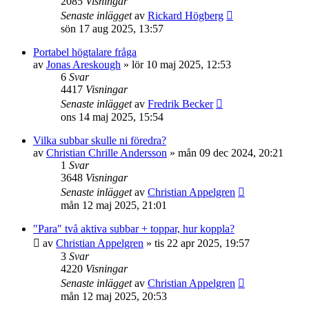
2085
Visningar
Senaste inlägget
av
Rickard Högberg
sön 17 aug 2025, 13:57
Portabel högtalare fråga
av
Jonas Areskough
»
lör 10 maj 2025, 12:53
6
Svar
4417
Visningar
Senaste inlägget
av
Fredrik Becker
ons 14 maj 2025, 15:54
Vilka subbar skulle ni föredra?
av
Christian Chrille Andersson
»
mån 09 dec 2024, 20:21
1
Svar
3648
Visningar
Senaste inlägget
av
Christian Appelgren
mån 12 maj 2025, 21:01
"Para" två aktiva subbar + toppar, hur koppla?
av
Christian Appelgren
»
tis 22 apr 2025, 19:57
3
Svar
4220
Visningar
Senaste inlägget
av
Christian Appelgren
mån 12 maj 2025, 20:53