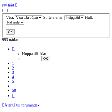
Ny tråd
Visa:
Sortera efter:
Håll:
993 trådar
Sida
1
Hoppa till sida:
av
50
1
2
3
4
5
…
50
Nästa
Återgå till forumindex