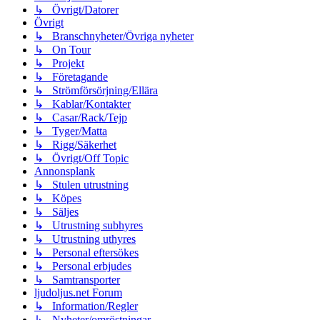
↳ Övrigt/Datorer
Övrigt
↳ Branschnyheter/Övriga nyheter
↳ On Tour
↳ Projekt
↳ Företagande
↳ Strömförsörjning/Ellära
↳ Kablar/Kontakter
↳ Casar/Rack/Tejp
↳ Tyger/Matta
↳ Rigg/Säkerhet
↳ Övrigt/Off Topic
Annonsplank
↳ Stulen utrustning
↳ Köpes
↳ Säljes
↳ Utrustning subhyres
↳ Utrustning uthyres
↳ Personal eftersökes
↳ Personal erbjudes
↳ Samtransporter
ljudoljus.net Forum
↳ Information/Regler
↳ Nyheter/omröstningar