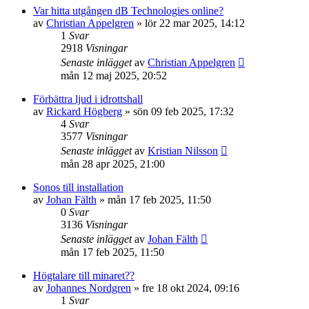
Var hitta utgången dB Technologies online?
av
Christian Appelgren
»
lör 22 mar 2025, 14:12
1
Svar
2918
Visningar
Senaste inlägget
av
Christian Appelgren
mån 12 maj 2025, 20:52
Förbättra ljud i idrottshall
av
Rickard Högberg
»
sön 09 feb 2025, 17:32
4
Svar
3577
Visningar
Senaste inlägget
av
Kristian Nilsson
mån 28 apr 2025, 21:00
Sonos till installation
av
Johan Fälth
»
mån 17 feb 2025, 11:50
0
Svar
3136
Visningar
Senaste inlägget
av
Johan Fälth
mån 17 feb 2025, 11:50
Högtalare till minaret??
av
Johannes Nordgren
»
fre 18 okt 2024, 09:16
1
Svar