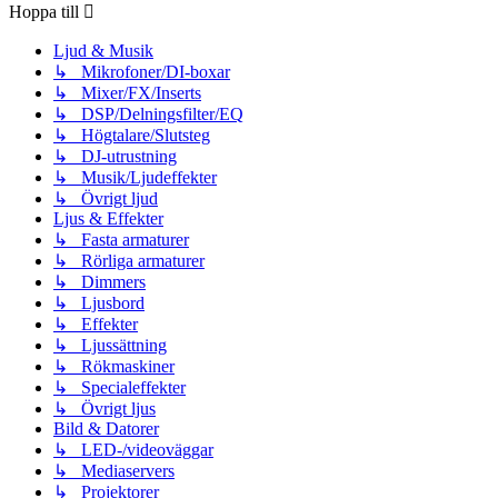
Hoppa till
Ljud & Musik
↳ Mikrofoner/DI-boxar
↳ Mixer/FX/Inserts
↳ DSP/Delningsfilter/EQ
↳ Högtalare/Slutsteg
↳ DJ-utrustning
↳ Musik/Ljudeffekter
↳ Övrigt ljud
Ljus & Effekter
↳ Fasta armaturer
↳ Rörliga armaturer
↳ Dimmers
↳ Ljusbord
↳ Effekter
↳ Ljussättning
↳ Rökmaskiner
↳ Specialeffekter
↳ Övrigt ljus
Bild & Datorer
↳ LED-/videoväggar
↳ Mediaservers
↳ Projektorer