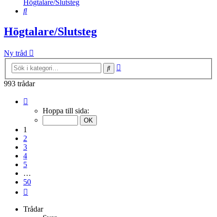
Högtalare/Slutsteg
Sök
Högtalare/Slutsteg
Ny tråd
Avancerad
Sök
sökning
993 trådar
Sida
1
Hoppa till sida:
av
50
1
2
3
4
5
…
50
Nästa
Trådar