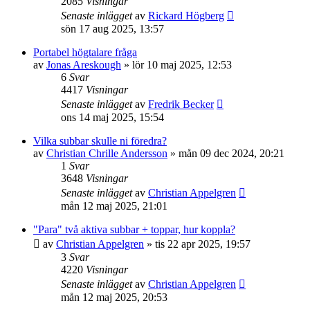
2085
Visningar
Senaste inlägget
av
Rickard Högberg
sön 17 aug 2025, 13:57
Portabel högtalare fråga
av
Jonas Areskough
»
lör 10 maj 2025, 12:53
6
Svar
4417
Visningar
Senaste inlägget
av
Fredrik Becker
ons 14 maj 2025, 15:54
Vilka subbar skulle ni föredra?
av
Christian Chrille Andersson
»
mån 09 dec 2024, 20:21
1
Svar
3648
Visningar
Senaste inlägget
av
Christian Appelgren
mån 12 maj 2025, 21:01
"Para" två aktiva subbar + toppar, hur koppla?
av
Christian Appelgren
»
tis 22 apr 2025, 19:57
3
Svar
4220
Visningar
Senaste inlägget
av
Christian Appelgren
mån 12 maj 2025, 20:53