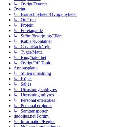
↳ Övrigt/Datorer
Övrigt
↳ Branschnyheter/Övriga nyheter
↳ On Tour
↳ Projekt
↳ Företagande
↳ Strömförsörjning/Ellära
↳ Kablar/Kontakter
↳ Casar/Rack/Tejp
↳ Tyger/Matta
↳ Rigg/Säkerhet
↳ Övrigt/Off Topic
Annonsplank
↳ Stulen utrustning
↳ Köpes
↳ Säljes
↳ Utrustning subhyres
↳ Utrustning uthyres
↳ Personal eftersökes
↳ Personal erbjudes
↳ Samtransporter
ljudoljus.net Forum
↳ Information/Regler
↳ Nyheter/omröstningar