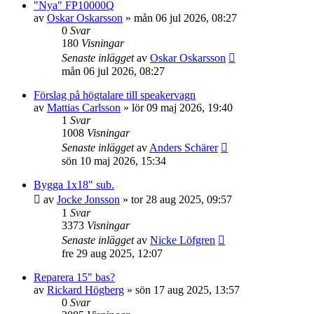
"Nya" FP10000Q
av
Oskar Oskarsson
»
mån 06 jul 2026, 08:27
0
Svar
180
Visningar
Senaste inlägget
av
Oskar Oskarsson
mån 06 jul 2026, 08:27
Förslag på högtalare till speakervagn
av
Mattias Carlsson
»
lör 09 maj 2026, 19:40
1
Svar
1008
Visningar
Senaste inlägget
av
Anders Schärer
sön 10 maj 2026, 15:34
Bygga 1x18" sub.
av
Jocke Jonsson
»
tor 28 aug 2025, 09:57
1
Svar
3373
Visningar
Senaste inlägget
av
Nicke Löfgren
fre 29 aug 2025, 12:07
Reparera 15" bas?
av
Rickard Högberg
»
sön 17 aug 2025, 13:57
0
Svar