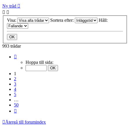
Ny tråd
Visa:
Sortera efter:
Håll:
993 trådar
Sida
1
Hoppa till sida:
av
50
1
2
3
4
5
…
50
Nästa
Återgå till forumindex