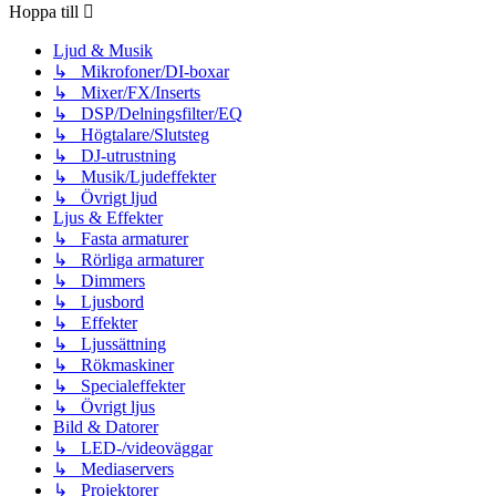
Hoppa till
Ljud & Musik
↳ Mikrofoner/DI-boxar
↳ Mixer/FX/Inserts
↳ DSP/Delningsfilter/EQ
↳ Högtalare/Slutsteg
↳ DJ-utrustning
↳ Musik/Ljudeffekter
↳ Övrigt ljud
Ljus & Effekter
↳ Fasta armaturer
↳ Rörliga armaturer
↳ Dimmers
↳ Ljusbord
↳ Effekter
↳ Ljussättning
↳ Rökmaskiner
↳ Specialeffekter
↳ Övrigt ljus
Bild & Datorer
↳ LED-/videoväggar
↳ Mediaservers
↳ Projektorer