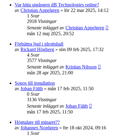
Var hitta utgången dB Technologies online?
av
Christian Appelgren
»
lör 22 mar 2025, 14:12
1
Svar
2918
Visningar
Senaste inlägget
av
Christian Appelgren
mån 12 maj 2025, 20:52
Förbättra ljud i idrottshall
av
Rickard Högberg
»
sön 09 feb 2025, 17:32
4
Svar
3577
Visningar
Senaste inlägget
av
Kristian Nilsson
mån 28 apr 2025, 21:00
Sonos till installation
av
Johan Fälth
»
mån 17 feb 2025, 11:50
0
Svar
3136
Visningar
Senaste inlägget
av
Johan Fälth
mån 17 feb 2025, 11:50
Högtalare till minaret??
av
Johannes Nordgren
»
fre 18 okt 2024, 09:16
1
Svar