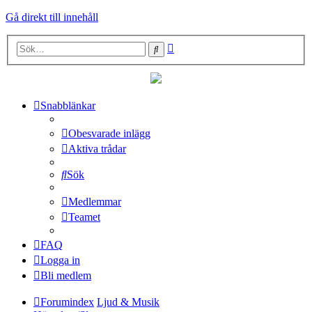
Gå direkt till innehåll
Avancerad
Sök
sökning
Snabblänkar
Obesvarade inlägg
Aktiva trådar
Sök
Medlemmar
Teamet
FAQ
Logga in
Bli medlem
Forumindex
Ljud & Musik