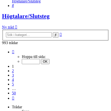
Högtalare/Slutsteg
Sök
Högtalare/Slutsteg
Ny tråd
Avancerad
Sök
sökning
993 trådar
Sida
1
Hoppa till sida:
av
50
1
2
3
4
5
…
50
Nästa
Trådar