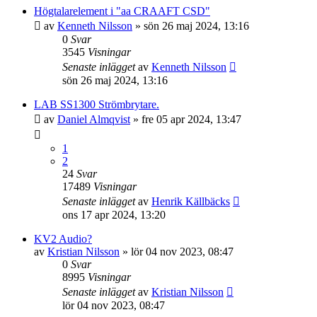
Högtalarelement i "aa CRAAFT CSD"
av
Kenneth Nilsson
»
sön 26 maj 2024, 13:16
0
Svar
3545
Visningar
Senaste inlägget
av
Kenneth Nilsson
sön 26 maj 2024, 13:16
LAB SS1300 Strömbrytare.
av
Daniel Almqvist
»
fre 05 apr 2024, 13:47
1
2
24
Svar
17489
Visningar
Senaste inlägget
av
Henrik Källbäcks
ons 17 apr 2024, 13:20
KV2 Audio?
av
Kristian Nilsson
»
lör 04 nov 2023, 08:47
0
Svar
8995
Visningar
Senaste inlägget
av
Kristian Nilsson
lör 04 nov 2023, 08:47