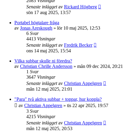
2083
Visningar
Senaste inlägget
av
Rickard Högberg
sön 17 aug 2025, 13:57
Portabel högtalare fråga
av
Jonas Areskough
»
lör 10 maj 2025, 12:53
6
Svar
4413
Visningar
Senaste inlägget
av
Fredrik Becker
ons 14 maj 2025, 15:54
Vilka subbar skulle ni föredra?
av
Christian Chrille Andersson
»
mån 09 dec 2024, 20:21
1
Svar
3647
Visningar
Senaste inlägget
av
Christian Appelgren
mån 12 maj 2025, 21:01
"Para" två aktiva subbar + toppar, hur koppla?
av
Christian Appelgren
»
tis 22 apr 2025, 19:57
3
Svar
4215
Visningar
Senaste inlägget
av
Christian Appelgren
mån 12 maj 2025, 20:53