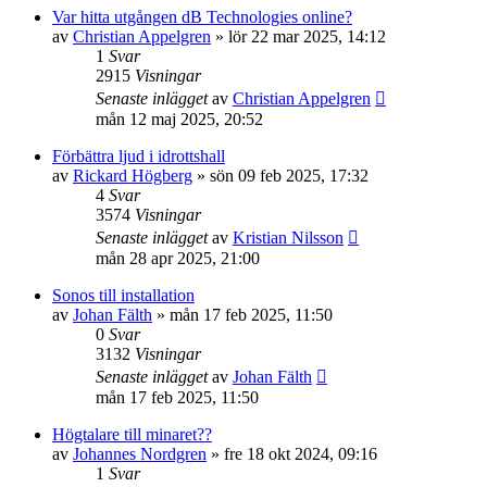
Var hitta utgången dB Technologies online?
av
Christian Appelgren
»
lör 22 mar 2025, 14:12
1
Svar
2915
Visningar
Senaste inlägget
av
Christian Appelgren
mån 12 maj 2025, 20:52
Förbättra ljud i idrottshall
av
Rickard Högberg
»
sön 09 feb 2025, 17:32
4
Svar
3574
Visningar
Senaste inlägget
av
Kristian Nilsson
mån 28 apr 2025, 21:00
Sonos till installation
av
Johan Fälth
»
mån 17 feb 2025, 11:50
0
Svar
3132
Visningar
Senaste inlägget
av
Johan Fälth
mån 17 feb 2025, 11:50
Högtalare till minaret??
av
Johannes Nordgren
»
fre 18 okt 2024, 09:16
1
Svar