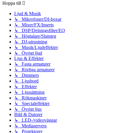
Hoppa till
Ljud & Musik
↳ Mikrofoner/DI-boxar
↳ Mixer/FX/Inserts
↳ DSP/Delningsfilter/EQ
↳ Högtalare/Slutsteg
↳ DJ-utrustning
↳ Musik/Ljudeffekter
↳ Övrigt ljud
Ljus & Effekter
↳ Fasta armaturer
↳ Rörliga armaturer
↳ Dimmers
↳ Ljusbord
↳ Effekter
↳ Ljussättning
↳ Rökmaskiner
↳ Specialeffekter
↳ Övrigt ljus
Bild & Datorer
↳ LED-/videoväggar
↳ Mediaservers
↳ Projektorer