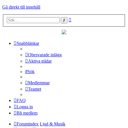
Gå direkt till innehåll
Avancerad
Sök
sökning
Snabblänkar
Obesvarade inlägg
Aktiva trådar
Sök
Medlemmar
Teamet
FAQ
Logga in
Bli medlem
Forumindex
Ljud & Musik