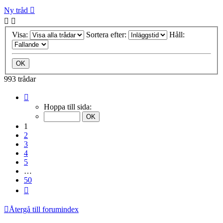
Ny tråd
Visa:
Sortera efter:
Håll:
993 trådar
Sida
1
Hoppa till sida:
av
50
1
2
3
4
5
…
50
Nästa
Återgå till forumindex