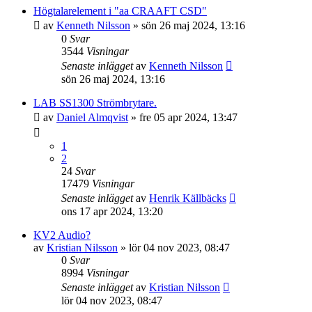
Högtalarelement i "aa CRAAFT CSD"
av
Kenneth Nilsson
»
sön 26 maj 2024, 13:16
0
Svar
3544
Visningar
Senaste inlägget
av
Kenneth Nilsson
sön 26 maj 2024, 13:16
LAB SS1300 Strömbrytare.
av
Daniel Almqvist
»
fre 05 apr 2024, 13:47
1
2
24
Svar
17479
Visningar
Senaste inlägget
av
Henrik Källbäcks
ons 17 apr 2024, 13:20
KV2 Audio?
av
Kristian Nilsson
»
lör 04 nov 2023, 08:47
0
Svar
8994
Visningar
Senaste inlägget
av
Kristian Nilsson
lör 04 nov 2023, 08:47