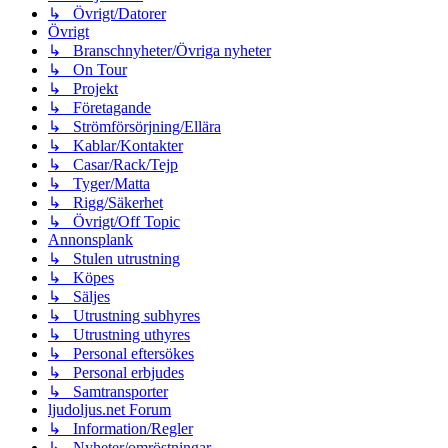
↳ Övrigt/Datorer
Övrigt
↳ Branschnyheter/Övriga nyheter
↳ On Tour
↳ Projekt
↳ Företagande
↳ Strömförsörjning/Ellära
↳ Kablar/Kontakter
↳ Casar/Rack/Tejp
↳ Tyger/Matta
↳ Rigg/Säkerhet
↳ Övrigt/Off Topic
Annonsplank
↳ Stulen utrustning
↳ Köpes
↳ Säljes
↳ Utrustning subhyres
↳ Utrustning uthyres
↳ Personal eftersökes
↳ Personal erbjudes
↳ Samtransporter
ljudoljus.net Forum
↳ Information/Regler
↳ Nyheter/omröstningar