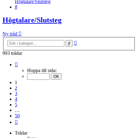
Högtalare/Slutsteg
Sök
Högtalare/Slutsteg
Ny tråd
Avancerad
Sök
sökning
993 trådar
Sida
1
Hoppa till sida:
av
50
1
2
3
4
5
…
50
Nästa
Trådar