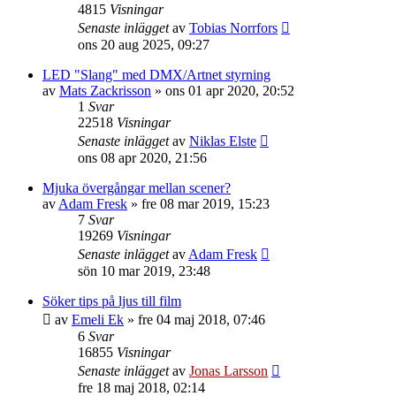
4815
Visningar
Senaste inlägget
av
Tobias Norrfors
ons 20 aug 2025, 09:27
LED "Slang" med DMX/Artnet styrning
av
Mats Zackrisson
»
ons 01 apr 2020, 20:52
1
Svar
22518
Visningar
Senaste inlägget
av
Niklas Elste
ons 08 apr 2020, 21:56
Mjuka övergångar mellan scener?
av
Adam Fresk
»
fre 08 mar 2019, 15:23
7
Svar
19269
Visningar
Senaste inlägget
av
Adam Fresk
sön 10 mar 2019, 23:48
Söker tips på ljus till film
av
Emeli Ek
»
fre 04 maj 2018, 07:46
6
Svar
16855
Visningar
Senaste inlägget
av
Jonas Larsson
fre 18 maj 2018, 02:14