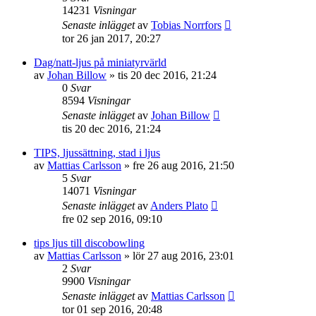
14231
Visningar
Senaste inlägget
av
Tobias Norrfors
tor 26 jan 2017, 20:27
Dag/natt-ljus på miniatyrvärld
av
Johan Billow
»
tis 20 dec 2016, 21:24
0
Svar
8594
Visningar
Senaste inlägget
av
Johan Billow
tis 20 dec 2016, 21:24
TIPS, ljussättning, stad i ljus
av
Mattias Carlsson
»
fre 26 aug 2016, 21:50
5
Svar
14071
Visningar
Senaste inlägget
av
Anders Plato
fre 02 sep 2016, 09:10
tips ljus till discobowling
av
Mattias Carlsson
»
lör 27 aug 2016, 23:01
2
Svar
9900
Visningar
Senaste inlägget
av
Mattias Carlsson
tor 01 sep 2016, 20:48