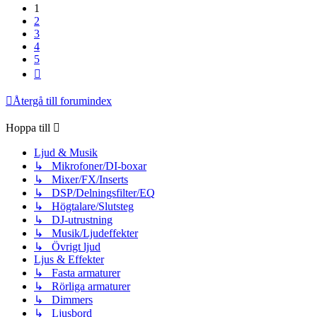
1
2
3
4
5
Nästa
Återgå till forumindex
Hoppa till
Ljud & Musik
↳ Mikrofoner/DI-boxar
↳ Mixer/FX/Inserts
↳ DSP/Delningsfilter/EQ
↳ Högtalare/Slutsteg
↳ DJ-utrustning
↳ Musik/Ljudeffekter
↳ Övrigt ljud
Ljus & Effekter
↳ Fasta armaturer
↳ Rörliga armaturer
↳ Dimmers
↳ Ljusbord