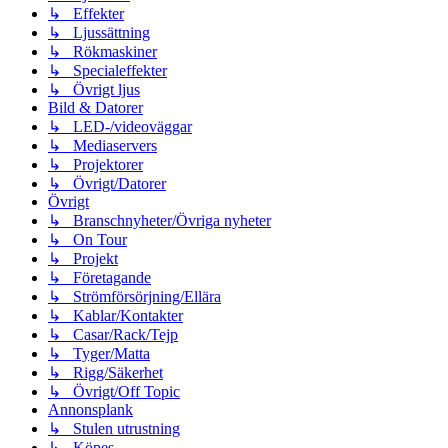
↳ Effekter
↳ Ljussättning
↳ Rökmaskiner
↳ Specialeffekter
↳ Övrigt ljus
Bild & Datorer
↳ LED-/videoväggar
↳ Mediaservers
↳ Projektorer
↳ Övrigt/Datorer
Övrigt
↳ Branschnyheter/Övriga nyheter
↳ On Tour
↳ Projekt
↳ Företagande
↳ Strömförsörjning/Ellära
↳ Kablar/Kontakter
↳ Casar/Rack/Tejp
↳ Tyger/Matta
↳ Rigg/Säkerhet
↳ Övrigt/Off Topic
Annonsplank
↳ Stulen utrustning
↳ Köpes