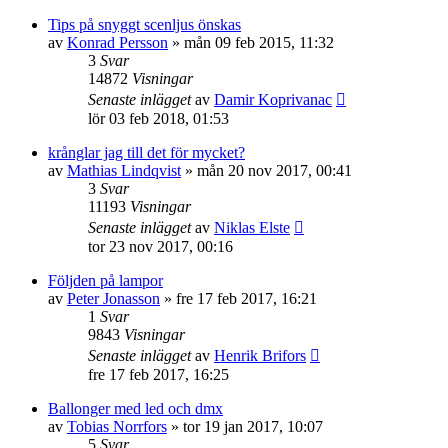
Tips på snyggt scenljus önskas
av
Konrad Persson
»
mån 09 feb 2015, 11:32
3
Svar
14872
Visningar
Senaste inlägget
av
Damir Koprivanac
lör 03 feb 2018, 01:53
krånglar jag till det för mycket?
av
Mathias Lindqvist
»
mån 20 nov 2017, 00:41
3
Svar
11193
Visningar
Senaste inlägget
av
Niklas Elste
tor 23 nov 2017, 00:16
Följden på lampor
av
Peter Jonasson
»
fre 17 feb 2017, 16:21
1
Svar
9843
Visningar
Senaste inlägget
av
Henrik Brifors
fre 17 feb 2017, 16:25
Ballonger med led och dmx
av
Tobias Norrfors
»
tor 19 jan 2017, 10:07
5
Svar