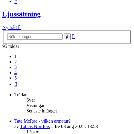
Sök
Ljussättning
Ny tråd
Avancerad
Sök
sökning
95 trådar
1
2
3
4
5
Nästa
Trådar
Svar
Visningar
Senaste inlägget
Tate McRae - vilken armatur?
av
Tobias Norrfors
»
fre 08 aug 2025, 18:58
1
Svar