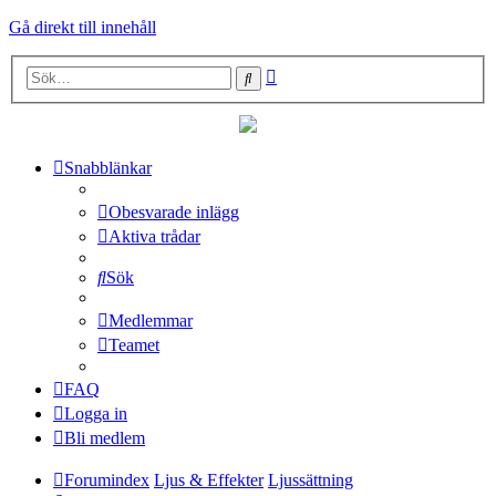
Gå direkt till innehåll
Avancerad
Sök
sökning
Snabblänkar
Obesvarade inlägg
Aktiva trådar
Sök
Medlemmar
Teamet
FAQ
Logga in
Bli medlem
Forumindex
Ljus & Effekter
Ljussättning