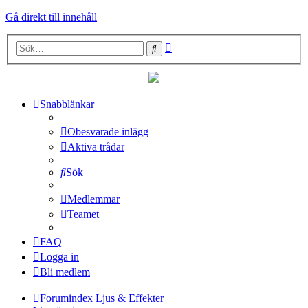
Gå direkt till innehåll
Avancerad
Sök
sökning
Snabblänkar
Obesvarade inlägg
Aktiva trådar
Sök
Medlemmar
Teamet
FAQ
Logga in
Bli medlem
Forumindex
Ljus & Effekter