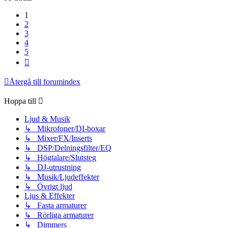
1
2
3
4
5
Nästa
Återgå till forumindex
Hoppa till
Ljud & Musik
↳ Mikrofoner/DI-boxar
↳ Mixer/FX/Inserts
↳ DSP/Delningsfilter/EQ
↳ Högtalare/Slutsteg
↳ DJ-utrustning
↳ Musik/Ljudeffekter
↳ Övrigt ljud
Ljus & Effekter
↳ Fasta armaturer
↳ Rörliga armaturer
↳ Dimmers