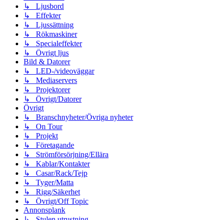
↳ Ljusbord
↳ Effekter
↳ Ljussättning
↳ Rökmaskiner
↳ Specialeffekter
↳ Övrigt ljus
Bild & Datorer
↳ LED-/videoväggar
↳ Mediaservers
↳ Projektorer
↳ Övrigt/Datorer
Övrigt
↳ Branschnyheter/Övriga nyheter
↳ On Tour
↳ Projekt
↳ Företagande
↳ Strömförsörjning/Ellära
↳ Kablar/Kontakter
↳ Casar/Rack/Tejp
↳ Tyger/Matta
↳ Rigg/Säkerhet
↳ Övrigt/Off Topic
Annonsplank
↳ Stulen utrustning