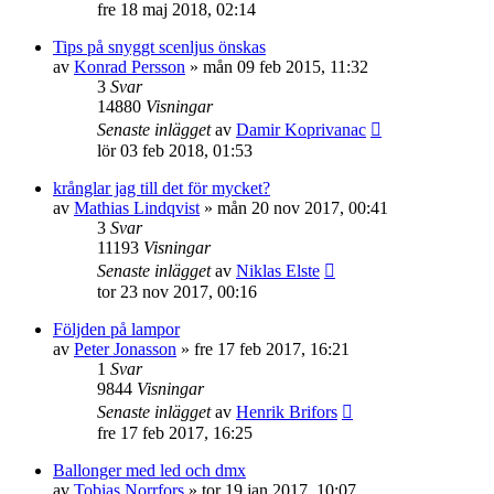
fre 18 maj 2018, 02:14
Tips på snyggt scenljus önskas
av
Konrad Persson
»
mån 09 feb 2015, 11:32
3
Svar
14880
Visningar
Senaste inlägget
av
Damir Koprivanac
lör 03 feb 2018, 01:53
krånglar jag till det för mycket?
av
Mathias Lindqvist
»
mån 20 nov 2017, 00:41
3
Svar
11193
Visningar
Senaste inlägget
av
Niklas Elste
tor 23 nov 2017, 00:16
Följden på lampor
av
Peter Jonasson
»
fre 17 feb 2017, 16:21
1
Svar
9844
Visningar
Senaste inlägget
av
Henrik Brifors
fre 17 feb 2017, 16:25
Ballonger med led och dmx
av
Tobias Norrfors
»
tor 19 jan 2017, 10:07