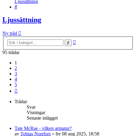
Ljussättning
Sök
Ljussättning
Ny tråd
Avancerad
Sök
sökning
95 trådar
1
2
3
4
5
Nästa
Trådar
Svar
Visningar
Senaste inlägget
Tate McRae - vilken armatur?
av
Tobias Norrfors
»
fre 08 aug 2025, 18:58