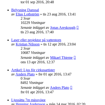
tor 01 sep 2016, 20:48
Belysning Danssal
av
Elias Lothström
»
tis 23 aug 2016, 13:41
2
Svar
10229
Visningar
Senaste inlägget
av
Jonas Areskough
tis 23 aug 2016, 17:40
Laser eller projektor på vattentorn
av
Kristian Nilsson
»
tis 12 apr 2016, 23:04
2
Svar
10687
Visningar
Senaste inlägget
av
Mikael Thieme
ons 13 apr 2016, 12:37
Artikel: Ljus för cirkusartister
av
Anders Plato
»
fre 01 apr 2016, 13:47
0
Svar
8492
Visningar
Senaste inlägget
av
Anders Plato
fre 01 apr 2016, 13:47
Ljussätta 7m mässvägg
av
Henning Andersson
»
mån 14 mar 2016, 02:20