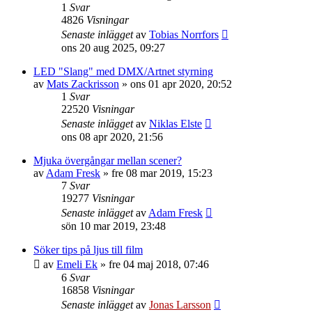
1
Svar
4826
Visningar
Senaste inlägget
av
Tobias Norrfors
ons 20 aug 2025, 09:27
LED "Slang" med DMX/Artnet styrning
av
Mats Zackrisson
»
ons 01 apr 2020, 20:52
1
Svar
22520
Visningar
Senaste inlägget
av
Niklas Elste
ons 08 apr 2020, 21:56
Mjuka övergångar mellan scener?
av
Adam Fresk
»
fre 08 mar 2019, 15:23
7
Svar
19277
Visningar
Senaste inlägget
av
Adam Fresk
sön 10 mar 2019, 23:48
Söker tips på ljus till film
av
Emeli Ek
»
fre 04 maj 2018, 07:46
6
Svar
16858
Visningar
Senaste inlägget
av
Jonas Larsson