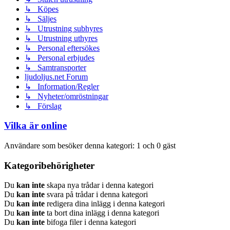
↳ Köpes
↳ Säljes
↳ Utrustning subhyres
↳ Utrustning uthyres
↳ Personal eftersökes
↳ Personal erbjudes
↳ Samtransporter
ljudoljus.net Forum
↳ Information/Regler
↳ Nyheter/omröstningar
↳ Förslag
Vilka är online
Användare som besöker denna kategori: 1 och 0 gäst
Kategoribehörigheter
Du
kan inte
skapa nya trådar i denna kategori
Du
kan inte
svara på trådar i denna kategori
Du
kan inte
redigera dina inlägg i denna kategori
Du
kan inte
ta bort dina inlägg i denna kategori
Du
kan inte
bifoga filer i denna kategori