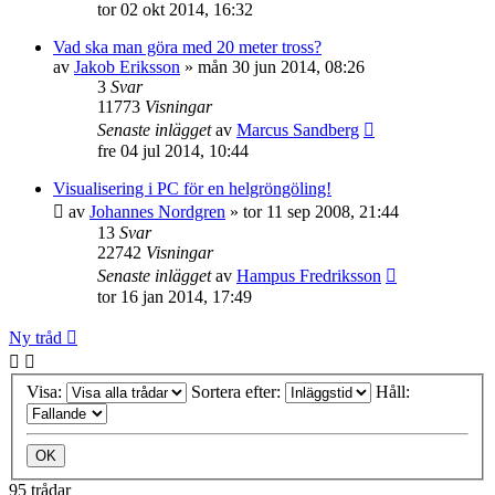
tor 02 okt 2014, 16:32
Vad ska man göra med 20 meter tross?
av
Jakob Eriksson
»
mån 30 jun 2014, 08:26
3
Svar
11773
Visningar
Senaste inlägget
av
Marcus Sandberg
fre 04 jul 2014, 10:44
Visualisering i PC för en helgröngöling!
av
Johannes Nordgren
»
tor 11 sep 2008, 21:44
13
Svar
22742
Visningar
Senaste inlägget
av
Hampus Fredriksson
tor 16 jan 2014, 17:49
Ny tråd
Visa:
Sortera efter:
Håll:
95 trådar