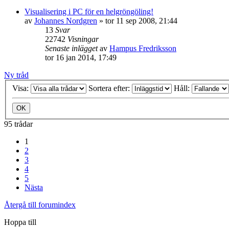
Visualisering i PC för en helgröngöling!
av
Johannes Nordgren
»
tor 11 sep 2008, 21:44
13
Svar
22742
Visningar
Senaste inlägget
av
Hampus Fredriksson
tor 16 jan 2014, 17:49
Ny tråd
Visa:
Sortera efter:
Håll:
95 trådar
1
2
3
4
5
Nästa
Återgå till forumindex
Hoppa till