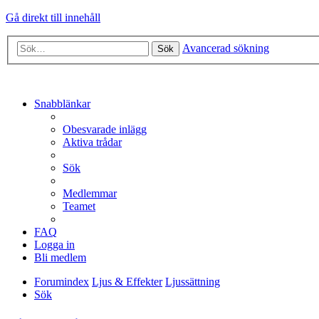
Gå direkt till innehåll
Avancerad sökning
Sök
Snabblänkar
Obesvarade inlägg
Aktiva trådar
Sök
Medlemmar
Teamet
FAQ
Logga in
Bli medlem
Forumindex
Ljus & Effekter
Ljussättning
Sök