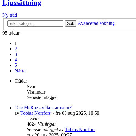
Ljussättning
Ny tråd
Avancerad sökning
Sök
95 trådar
1
2
3
4
5
Nästa
Trådar
Svar
Visningar
Senaste inlägget
Tate McRae - vilken armatur?
av
Tobias Norrfors
»
fre 08 aug 2025, 18:58
1
Svar
4824
Visningar
Senaste inlägget
av
Tobias Norrfors
ons 20 aug 2025, 09:27