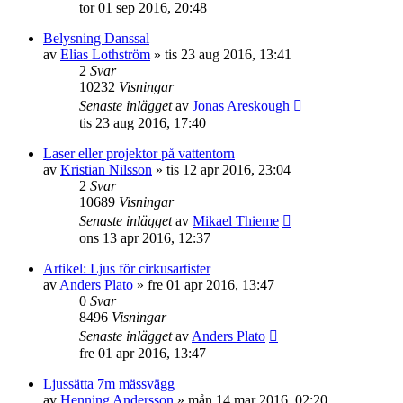
tor 01 sep 2016, 20:48
Belysning Danssal
av
Elias Lothström
»
tis 23 aug 2016, 13:41
2
Svar
10232
Visningar
Senaste inlägget
av
Jonas Areskough
tis 23 aug 2016, 17:40
Laser eller projektor på vattentorn
av
Kristian Nilsson
»
tis 12 apr 2016, 23:04
2
Svar
10689
Visningar
Senaste inlägget
av
Mikael Thieme
ons 13 apr 2016, 12:37
Artikel: Ljus för cirkusartister
av
Anders Plato
»
fre 01 apr 2016, 13:47
0
Svar
8496
Visningar
Senaste inlägget
av
Anders Plato
fre 01 apr 2016, 13:47
Ljussätta 7m mässvägg
av
Henning Andersson
»
mån 14 mar 2016, 02:20