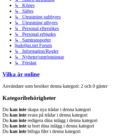
↳ Köpes
↳ Säljes
↳ Utrustning subhyres
↳ Utrustning uthyres
↳ Personal eftersökes
↳ Personal erbjudes
↳ Samtransporter
ljudoljus.net Forum
↳ Information/Regler
↳ Nyheter/omröstningar
↳ Förslag
Vilka är online
Användare som besöker denna kategori: 2 och 0 gäster
Kategoribehörigheter
Du
kan inte
skapa nya trådar i denna kategori
Du
kan inte
svara på trådar i denna kategori
Du
kan inte
redigera dina inlägg i denna kategori
Du
kan inte
ta bort dina inlägg i denna kategori
Du
kan inte
bifoga filer i denna kategori