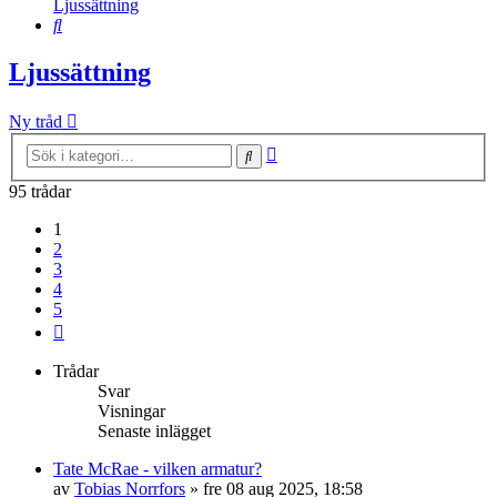
Ljussättning
Sök
Ljussättning
Ny tråd
Avancerad
Sök
sökning
95 trådar
1
2
3
4
5
Nästa
Trådar
Svar
Visningar
Senaste inlägget
Tate McRae - vilken armatur?
av
Tobias Norrfors
»
fre 08 aug 2025, 18:58