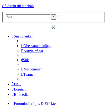
Gå direkt till innehåll
Avancerad
Sök
sökning
Snabblänkar
Obesvarade inlägg
Aktiva trådar
Sök
Medlemmar
Teamet
FAQ
Logga in
Bli medlem
Forumindex
Ljus & Effekter