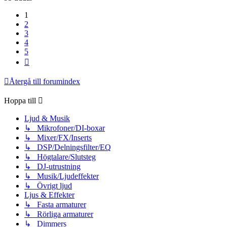
1
2
3
4
5
Nästa
Återgå till forumindex
Hoppa till
Ljud & Musik
↳ Mikrofoner/DI-boxar
↳ Mixer/FX/Inserts
↳ DSP/Delningsfilter/EQ
↳ Högtalare/Slutsteg
↳ DJ-utrustning
↳ Musik/Ljudeffekter
↳ Övrigt ljud
Ljus & Effekter
↳ Fasta armaturer
↳ Rörliga armaturer
↳ Dimmers