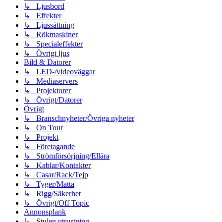
↳ Ljusbord
↳ Effekter
↳ Ljussättning
↳ Rökmaskiner
↳ Specialeffekter
↳ Övrigt ljus
Bild & Datorer
↳ LED-/videoväggar
↳ Mediaservers
↳ Projektorer
↳ Övrigt/Datorer
Övrigt
↳ Branschnyheter/Övriga nyheter
↳ On Tour
↳ Projekt
↳ Företagande
↳ Strömförsörjning/Ellära
↳ Kablar/Kontakter
↳ Casar/Rack/Tejp
↳ Tyger/Matta
↳ Rigg/Säkerhet
↳ Övrigt/Off Topic
Annonsplank
↳ Stulen utrustning