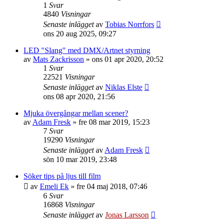
1
Svar
4840
Visningar
Senaste inlägget
av
Tobias Norrfors
ons 20 aug 2025, 09:27
LED "Slang" med DMX/Artnet styrning
av
Mats Zackrisson
»
ons 01 apr 2020, 20:52
1
Svar
22521
Visningar
Senaste inlägget
av
Niklas Elste
ons 08 apr 2020, 21:56
Mjuka övergångar mellan scener?
av
Adam Fresk
»
fre 08 mar 2019, 15:23
7
Svar
19290
Visningar
Senaste inlägget
av
Adam Fresk
sön 10 mar 2019, 23:48
Söker tips på ljus till film
av
Emeli Ek
»
fre 04 maj 2018, 07:46
6
Svar
16868
Visningar
Senaste inlägget
av
Jonas Larsson