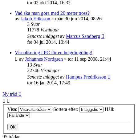
tor 02 okt 2014, 16:32
Vad ska man göra med 20 meter tross?
av
Jakob Eriksson
»
mån 30 jun 2014, 08:26
3
Svar
11778
Visningar
Senaste inlägget
av
Marcus Sandberg
fre 04 jul 2014, 10:44
Visualisering i PC för en helgröngöling!
av
Johannes Nordgren
»
tor 11 sep 2008, 21:44
13
Svar
22746
Visningar
Senaste inlägget
av
Hampus Fredriksson
tor 16 jan 2014, 17:49
Ny tråd
Visa:
Sortera efter:
Håll:
95 trådar