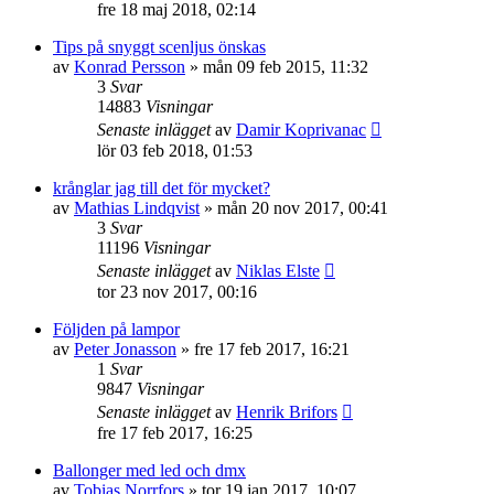
fre 18 maj 2018, 02:14
Tips på snyggt scenljus önskas
av
Konrad Persson
»
mån 09 feb 2015, 11:32
3
Svar
14883
Visningar
Senaste inlägget
av
Damir Koprivanac
lör 03 feb 2018, 01:53
krånglar jag till det för mycket?
av
Mathias Lindqvist
»
mån 20 nov 2017, 00:41
3
Svar
11196
Visningar
Senaste inlägget
av
Niklas Elste
tor 23 nov 2017, 00:16
Följden på lampor
av
Peter Jonasson
»
fre 17 feb 2017, 16:21
1
Svar
9847
Visningar
Senaste inlägget
av
Henrik Brifors
fre 17 feb 2017, 16:25
Ballonger med led och dmx
av
Tobias Norrfors
»
tor 19 jan 2017, 10:07