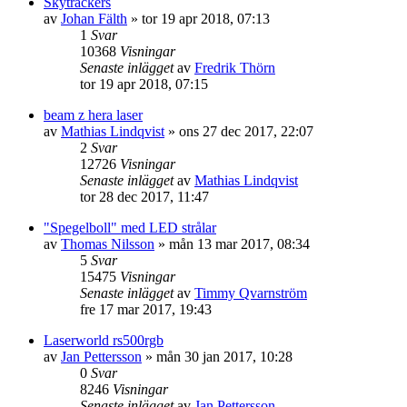
Skytrackers
av
Johan Fälth
»
tor 19 apr 2018, 07:13
1
Svar
10368
Visningar
Senaste inlägget
av
Fredrik Thörn
tor 19 apr 2018, 07:15
beam z hera laser
av
Mathias Lindqvist
»
ons 27 dec 2017, 22:07
2
Svar
12726
Visningar
Senaste inlägget
av
Mathias Lindqvist
tor 28 dec 2017, 11:47
"Spegelboll" med LED strålar
av
Thomas Nilsson
»
mån 13 mar 2017, 08:34
5
Svar
15475
Visningar
Senaste inlägget
av
Timmy Qvarnström
fre 17 mar 2017, 19:43
Laserworld rs500rgb
av
Jan Pettersson
»
mån 30 jan 2017, 10:28
0
Svar
8246
Visningar
Senaste inlägget
av
Jan Pettersson