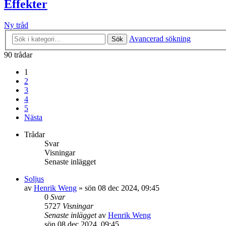
Effekter
Ny tråd
Avancerad sökning
Sök
90 trådar
1
2
3
4
5
Nästa
Trådar
Svar
Visningar
Senaste inlägget
Soljus
av
Henrik Weng
»
sön 08 dec 2024, 09:45
0
Svar
5727
Visningar
Senaste inlägget
av
Henrik Weng
sön 08 dec 2024, 09:45