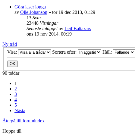
Göra laser logga
av
Olle Johanson
»
tor 19 dec 2013, 01:29
13
Svar
23448
Visningar
Senaste inlägget
av
Leif Baltazars
ons 19 nov 2014, 00:19
Ny tråd
Visa:
Sortera efter:
Håll:
90 trådar
1
2
3
4
5
Nästa
Återgå till forumindex
Hoppa till