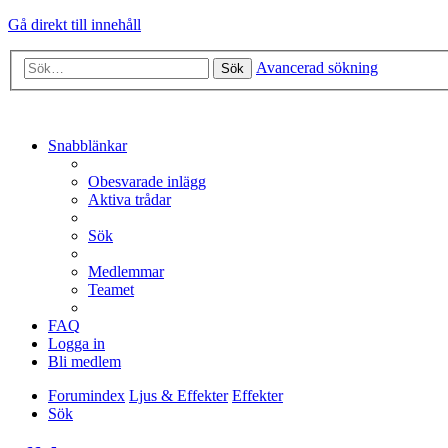
Gå direkt till innehåll
Avancerad sökning
Sök
Snabblänkar
Obesvarade inlägg
Aktiva trådar
Sök
Medlemmar
Teamet
FAQ
Logga in
Bli medlem
Forumindex
Ljus & Effekter
Effekter
Sök