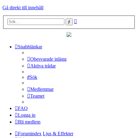
Gå direkt till innehåll
Avancerad
Sök
sökning
Snabblänkar
Obesvarade inlägg
Aktiva trådar
Sök
Medlemmar
Teamet
FAQ
Logga in
Bli medlem
Forumindex
Ljus & Effekter