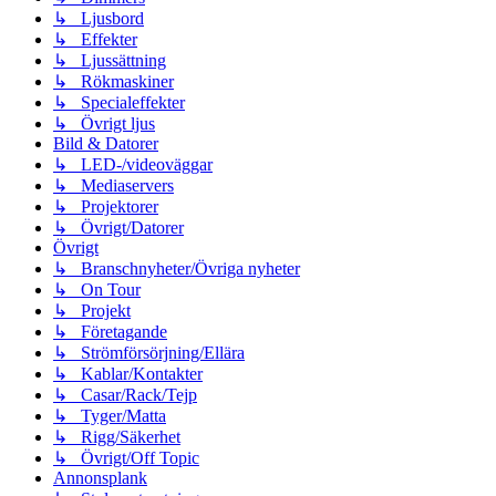
↳ Ljusbord
↳ Effekter
↳ Ljussättning
↳ Rökmaskiner
↳ Specialeffekter
↳ Övrigt ljus
Bild & Datorer
↳ LED-/videoväggar
↳ Mediaservers
↳ Projektorer
↳ Övrigt/Datorer
Övrigt
↳ Branschnyheter/Övriga nyheter
↳ On Tour
↳ Projekt
↳ Företagande
↳ Strömförsörjning/Ellära
↳ Kablar/Kontakter
↳ Casar/Rack/Tejp
↳ Tyger/Matta
↳ Rigg/Säkerhet
↳ Övrigt/Off Topic
Annonsplank