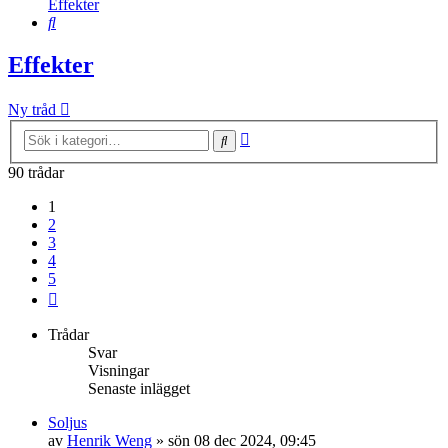
Effekter
Sök
Effekter
Ny tråd
Avancerad
Sök
sökning
90 trådar
1
2
3
4
5
Nästa
Trådar
Svar
Visningar
Senaste inlägget
Soljus
av
Henrik Weng
»
sön 08 dec 2024, 09:45