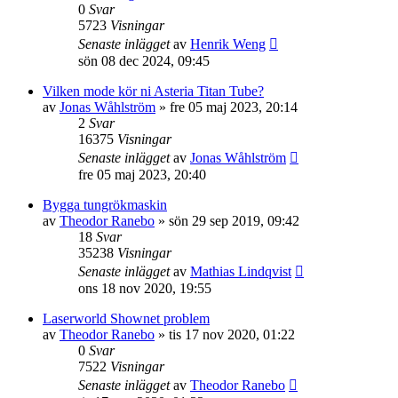
0
Svar
5723
Visningar
Senaste inlägget
av
Henrik Weng
sön 08 dec 2024, 09:45
Vilken mode kör ni Asteria Titan Tube?
av
Jonas Wåhlström
»
fre 05 maj 2023, 20:14
2
Svar
16375
Visningar
Senaste inlägget
av
Jonas Wåhlström
fre 05 maj 2023, 20:40
Bygga tungrökmaskin
av
Theodor Ranebo
»
sön 29 sep 2019, 09:42
18
Svar
35238
Visningar
Senaste inlägget
av
Mathias Lindqvist
ons 18 nov 2020, 19:55
Laserworld Shownet problem
av
Theodor Ranebo
»
tis 17 nov 2020, 01:22
0
Svar
7522
Visningar
Senaste inlägget
av
Theodor Ranebo