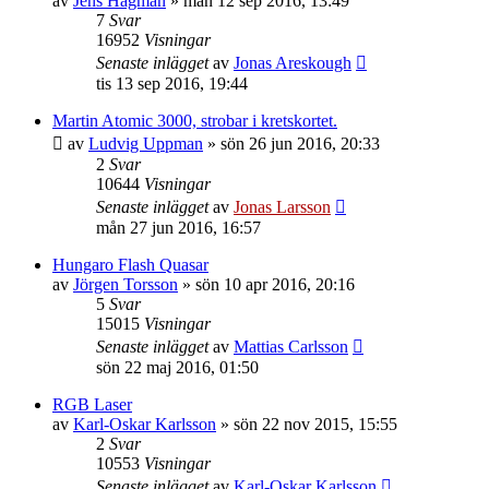
av
Jens Hagman
»
mån 12 sep 2016, 13:49
7
Svar
16952
Visningar
Senaste inlägget
av
Jonas Areskough
tis 13 sep 2016, 19:44
Martin Atomic 3000, strobar i kretskortet.
av
Ludvig Uppman
»
sön 26 jun 2016, 20:33
2
Svar
10644
Visningar
Senaste inlägget
av
Jonas Larsson
mån 27 jun 2016, 16:57
Hungaro Flash Quasar
av
Jörgen Torsson
»
sön 10 apr 2016, 20:16
5
Svar
15015
Visningar
Senaste inlägget
av
Mattias Carlsson
sön 22 maj 2016, 01:50
RGB Laser
av
Karl-Oskar Karlsson
»
sön 22 nov 2015, 15:55
2
Svar
10553
Visningar
Senaste inlägget
av
Karl-Oskar Karlsson