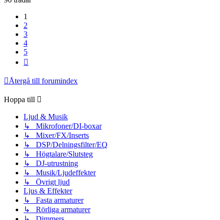
1
2
3
4
5
Nästa
Återgå till forumindex
Hoppa till
Ljud & Musik
↳ Mikrofoner/DI-boxar
↳ Mixer/FX/Inserts
↳ DSP/Delningsfilter/EQ
↳ Högtalare/Slutsteg
↳ DJ-utrustning
↳ Musik/Ljudeffekter
↳ Övrigt ljud
Ljus & Effekter
↳ Fasta armaturer
↳ Rörliga armaturer
↳ Dimmers