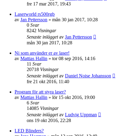
fre 17 mar 2017, 19:43
Laserworld rs500rgb
av
Jan Pettersson
»
mån 30 jan 2017, 10:28
0
Svar
8242
Visningar
Senaste inlägget
av
Jan Pettersson
mån 30 jan 2017, 10:28
Ni som använder er av laser!
av
Mattias Hallin
»
tor 08 sep 2016, 14:16
11
Svar
20718
Visningar
Senaste inlägget
av
Daniel Noise Johansson
fre 21 okt 2016, 11:40
Program för att styra laser?
av
Mattias Hallin
»
lör 15 okt 2016, 19:00
6
Svar
14085
Visningar
Senaste inlägget
av
Ludvig Uppman
ons 19 okt 2016, 22:28
LED Blinders?