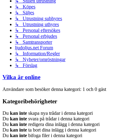
↳ Stulen utrustning
↳ Köpes
↳ Säljes
↳ Utrustning subhyres
↳ Utrustning uthyres
↳ Personal eftersökes
↳ Personal erbjudes
↳ Samtransporter
ljudoljus.net Forum
↳ Information/Regler
↳ Nyheter/omröstningar
↳ Förslag
Vilka är online
Användare som besöker denna kategori: 1 och 0 gäst
Kategoribehörigheter
Du
kan inte
skapa nya trådar i denna kategori
Du
kan inte
svara på trådar i denna kategori
Du
kan inte
redigera dina inlägg i denna kategori
Du
kan inte
ta bort dina inlägg i denna kategori
Du
kan inte
bifoga filer i denna kategori