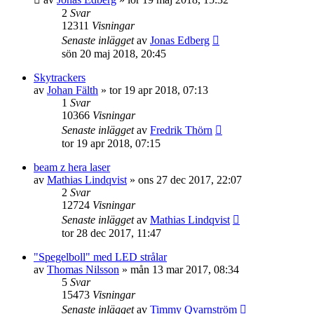
2
Svar
12311
Visningar
Senaste inlägget
av
Jonas Edberg
sön 20 maj 2018, 20:45
Skytrackers
av
Johan Fälth
»
tor 19 apr 2018, 07:13
1
Svar
10366
Visningar
Senaste inlägget
av
Fredrik Thörn
tor 19 apr 2018, 07:15
beam z hera laser
av
Mathias Lindqvist
»
ons 27 dec 2017, 22:07
2
Svar
12724
Visningar
Senaste inlägget
av
Mathias Lindqvist
tor 28 dec 2017, 11:47
"Spegelboll" med LED strålar
av
Thomas Nilsson
»
mån 13 mar 2017, 08:34
5
Svar
15473
Visningar
Senaste inlägget
av
Timmy Qvarnström