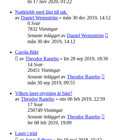
tis 17 nov 2020, 01:22
Nattklubb med lågt till tak.
av
Daniel Wennström
»
mån 30 dec 2019, 14:12
0
Svar
7832
Visningar
Senaste inlägget
av
Daniel Wennström
mån 30 dec 2019, 14:12
Carola-fläkt
av
Theodor Ranebo
»
lör 28 sep 2019, 18:30
14
Svar
20451
Visningar
Senaste inlägget
av
Theodor Ranebo
mån 30 sep 2019, 09:55
Vilken laser-styrning är bäst?
av
Theodor Ranebo
»
ons 06 feb 2019, 22:59
17
Svar
250749
Visningar
Senaste inlägget
av
Theodor Ranebo
fre 08 feb 2019, 19:09
Laser i träd
av
Jonas Edberg
»
lör 19 maj 2018, 15:32