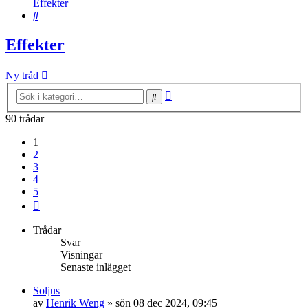
Effekter
Sök
Effekter
Ny tråd
Avancerad
Sök
sökning
90 trådar
1
2
3
4
5
Nästa
Trådar
Svar
Visningar
Senaste inlägget
Soljus
av
Henrik Weng
»
sön 08 dec 2024, 09:45