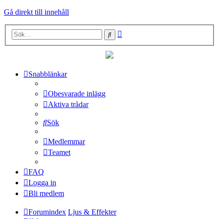
Gå direkt till innehåll
Avancerad
Sök
sökning
Snabblänkar
Obesvarade inlägg
Aktiva trådar
Sök
Medlemmar
Teamet
FAQ
Logga in
Bli medlem
Forumindex
Ljus & Effekter