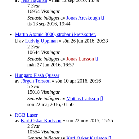
av
Jens Hagman
»
mån 12 sep 2016, 13:49
7
Svar
16954
Visningar
Senaste inlägget
av
Jonas Areskough
tis 13 sep 2016, 19:44
Martin Atomic 3000, strobar i kretskortet.
av
Ludvig Uppman
»
sön 26 jun 2016, 20:33
2
Svar
10644
Visningar
Senaste inlägget
av
Jonas Larsson
mån 27 jun 2016, 16:57
Hungaro Flash Quasar
av
Jörgen Torsson
»
sön 10 apr 2016, 20:16
5
Svar
15018
Visningar
Senaste inlägget
av
Mattias Carlsson
sön 22 maj 2016, 01:50
RGB Laser
av
Karl-Oskar Karlsson
»
sön 22 nov 2015, 15:55
2
Svar
10554
Visningar
Senaste inlägget
av
Karl-Oskar Karlsson