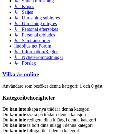
↳ Stulen utrustning
↳ Köpes
↳ Säljes
↳ Utrustning subhyres
↳ Utrustning uthyres
↳ Personal eftersökes
↳ Personal erbjudes
↳ Samtransporter
ljudoljus.net Forum
↳ Information/Regler
↳ Nyheter/omröstningar
↳ Förslag
Vilka är online
Användare som besöker denna kategori: 1 och 0 gäst
Kategoribehörigheter
Du
kan inte
skapa nya trådar i denna kategori
Du
kan inte
svara på trådar i denna kategori
Du
kan inte
redigera dina inlägg i denna kategori
Du
kan inte
ta bort dina inlägg i denna kategori
Du
kan inte
bifoga filer i denna kategori