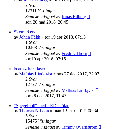
2
Svar
12311
Visningar
Senaste inlägget
av
Jonas Edberg
sön 20 maj 2018, 20:45
Skytrackers
av
Johan Fälth
»
tor 19 apr 2018, 07:13
1
Svar
10368
Visningar
Senaste inlägget
av
Fredrik Thörn
tor 19 apr 2018, 07:15
beam z hera laser
av
Mathias Lindqvist
»
ons 27 dec 2017, 22:07
2
Svar
12727
Visningar
Senaste inlägget
av
Mathias Lindqvist
tor 28 dec 2017, 11:47
"Spegelboll" med LED strålar
av
Thomas Nilsson
»
mån 13 mar 2017, 08:34
5
Svar
15475
Visningar
Senaste inlägget
av
Timmy Qvarnström