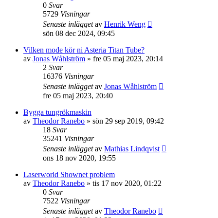
0
Svar
5729
Visningar
Senaste inlägget
av
Henrik Weng
sön 08 dec 2024, 09:45
Vilken mode kör ni Asteria Titan Tube?
av
Jonas Wåhlström
»
fre 05 maj 2023, 20:14
2
Svar
16376
Visningar
Senaste inlägget
av
Jonas Wåhlström
fre 05 maj 2023, 20:40
Bygga tungrökmaskin
av
Theodor Ranebo
»
sön 29 sep 2019, 09:42
18
Svar
35241
Visningar
Senaste inlägget
av
Mathias Lindqvist
ons 18 nov 2020, 19:55
Laserworld Shownet problem
av
Theodor Ranebo
»
tis 17 nov 2020, 01:22
0
Svar
7522
Visningar
Senaste inlägget
av
Theodor Ranebo