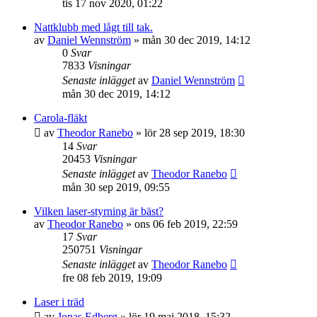
tis 17 nov 2020, 01:22
Nattklubb med lågt till tak.
av
Daniel Wennström
»
mån 30 dec 2019, 14:12
0
Svar
7833
Visningar
Senaste inlägget
av
Daniel Wennström
mån 30 dec 2019, 14:12
Carola-fläkt
av
Theodor Ranebo
»
lör 28 sep 2019, 18:30
14
Svar
20453
Visningar
Senaste inlägget
av
Theodor Ranebo
mån 30 sep 2019, 09:55
Vilken laser-styrning är bäst?
av
Theodor Ranebo
»
ons 06 feb 2019, 22:59
17
Svar
250751
Visningar
Senaste inlägget
av
Theodor Ranebo
fre 08 feb 2019, 19:09
Laser i träd
av
Jonas Edberg
»
lör 19 maj 2018, 15:32