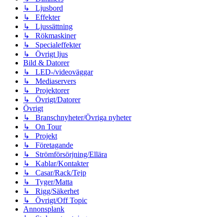
↳ Ljusbord
↳ Effekter
↳ Ljussättning
↳ Rökmaskiner
↳ Specialeffekter
↳ Övrigt ljus
Bild & Datorer
↳ LED-/videoväggar
↳ Mediaservers
↳ Projektorer
↳ Övrigt/Datorer
Övrigt
↳ Branschnyheter/Övriga nyheter
↳ On Tour
↳ Projekt
↳ Företagande
↳ Strömförsörjning/Ellära
↳ Kablar/Kontakter
↳ Casar/Rack/Tejp
↳ Tyger/Matta
↳ Rigg/Säkerhet
↳ Övrigt/Off Topic
Annonsplank