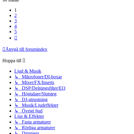
1
2
3
4
5
Nästa
Återgå till forumindex
Hoppa till
Ljud & Musik
↳ Mikrofoner/DI-boxar
↳ Mixer/FX/Inserts
↳ DSP/Delningsfilter/EQ
↳ Högtalare/Slutsteg
↳ DJ-utrustning
↳ Musik/Ljudeffekter
↳ Övrigt ljud
Ljus & Effekter
↳ Fasta armaturer
↳ Rörliga armaturer
↳ Dimmers