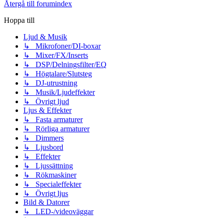
Återgå till forumindex
Hoppa till
Ljud & Musik
↳ Mikrofoner/DI-boxar
↳ Mixer/FX/Inserts
↳ DSP/Delningsfilter/EQ
↳ Högtalare/Slutsteg
↳ DJ-utrustning
↳ Musik/Ljudeffekter
↳ Övrigt ljud
Ljus & Effekter
↳ Fasta armaturer
↳ Rörliga armaturer
↳ Dimmers
↳ Ljusbord
↳ Effekter
↳ Ljussättning
↳ Rökmaskiner
↳ Specialeffekter
↳ Övrigt ljus
Bild & Datorer
↳ LED-/videoväggar