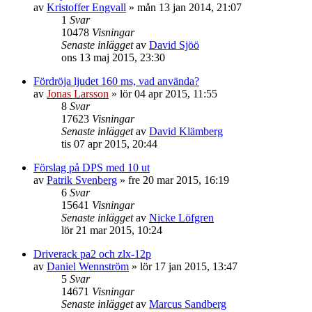
av
Kristoffer Engvall
»
mån 13 jan 2014, 21:07
1
Svar
10478
Visningar
Senaste inlägget
av
David Sjöö
ons 13 maj 2015, 23:30
Fördröja ljudet 160 ms, vad använda?
av
Jonas Larsson
»
lör 04 apr 2015, 11:55
8
Svar
17623
Visningar
Senaste inlägget
av
David Klämberg
tis 07 apr 2015, 20:44
Förslag på DPS med 10 ut
av
Patrik Svenberg
»
fre 20 mar 2015, 16:19
6
Svar
15641
Visningar
Senaste inlägget
av
Nicke Löfgren
lör 21 mar 2015, 10:24
Driverack pa2 och zlx-12p
av
Daniel Wennström
»
lör 17 jan 2015, 13:47
5
Svar
14671
Visningar
Senaste inlägget
av
Marcus Sandberg