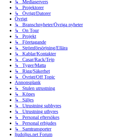
↳ Mediaservers
↳ Projektorer
↳ Övrigt/Datorer
Övrigt
↳ Branschnyheter/Övriga nyheter
↳ On Tour
↳ Projekt
↳ Företagande
↳ Strömförsörjning/Ellära
↳ Kablar/Kontakter
↳ Casar/Rack/Tejp
↳ Tyger/Matta
↳ Rigg/Säkerhet
↳ Övrigt/Off Topic
Annonsplank
↳ Stulen utrustning
↳ Köpes
↳ Säljes
↳ Utrustning subhyres
↳ Utrustning uthyres
↳ Personal eftersökes
↳ Personal erbjudes
↳ Samtransporter
ljudoljus.net Forum