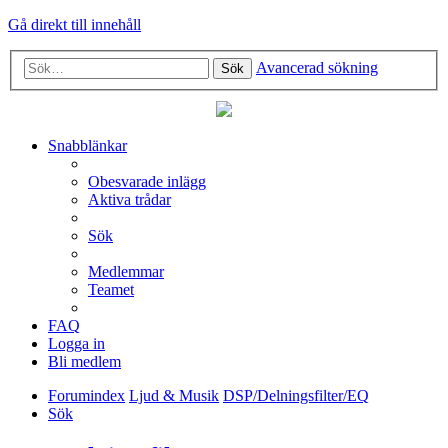
Gå direkt till innehåll
Avancerad sökning
Sök
Snabblänkar
Obesvarade inlägg
Aktiva trådar
Sök
Medlemmar
Teamet
FAQ
Logga in
Bli medlem
Forumindex
Ljud & Musik
DSP/Delningsfilter/EQ
Sök