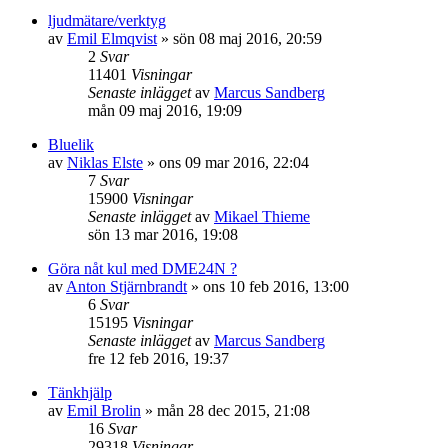
ljudmätare/verktyg
av
Emil Elmqvist
»
sön 08 maj 2016, 20:59
2
Svar
11401
Visningar
Senaste inlägget
av
Marcus Sandberg
mån 09 maj 2016, 19:09
Bluelik
av
Niklas Elste
»
ons 09 mar 2016, 22:04
7
Svar
15900
Visningar
Senaste inlägget
av
Mikael Thieme
sön 13 mar 2016, 19:08
Göra nåt kul med DME24N ?
av
Anton Stjärnbrandt
»
ons 10 feb 2016, 13:00
6
Svar
15195
Visningar
Senaste inlägget
av
Marcus Sandberg
fre 12 feb 2016, 19:37
Tänkhjälp
av
Emil Brolin
»
mån 28 dec 2015, 21:08
16
Svar
29318
Visningar