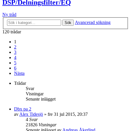
DSP/Delningsfilter/EQ
Ny tråd
Avancerad sökning
Sök
120 trådar
1
2
3
4
5
6
Nästa
Trådar
Svar
Visningar
Senaste inlägget
Dbx pa 2
av
Alex Tidesjö
»
fre 31 jul 2015, 20:37
4
Svar
21826
Visningar
Senaste inlägget
av
Andreas Åkerlind