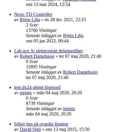
ons 13 mar 2024, 12:54
Nexo TD Controller
av
Björn Lilja
»
tis 28 dec 2021, 22:25
2
Svar
13766
Visningar
Senaste inlägget
av
Björn Lilja
ons 05 jan 2022, 09:44
Lab acn 3c elektroniskt delningsfilter
av
Robert Danielsson
»
tor 07 maj 2020, 21:40
0
Svar
11895
Visningar
Senaste inlägget
av
Robert Danielsson
tor 07 maj 2020, 21:40
lem dx24 glömt lösenord
av
mrmix
»
mån 04 maj 2020, 20:20
0
Svar
8739
Visningar
Senaste inlägget
av
mrmix
mån 04 maj 2020, 20:20
Söker tips på ovanlig lösning
av
David Sjöö
»
ons 13 maj 2015, 15:50