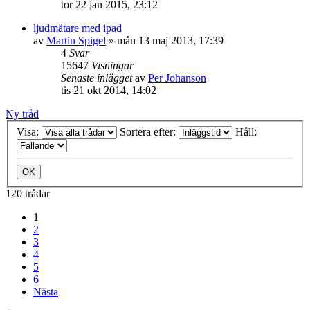
tor 22 jan 2015, 23:12
ljudmätare med ipad
av
Martin Spigel
»
mån 13 maj 2013, 17:39
4
Svar
15647
Visningar
Senaste inlägget
av
Per Johanson
tis 21 okt 2014, 14:02
Ny tråd
Visa:
Sortera efter:
Håll:
120 trådar
1
2
3
4
5
6
Nästa