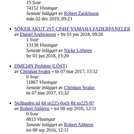
15
Svar
74152
Visningar
Senaste inlägget
av
Robert Zackrisson
mån 02 dec 2019, 09:23
SÖKER AKUT 2ST CP4SF YAMAHA FADERPANELER
av
Daniel Andreasson
»
fre 01 jun 2018, 09:26
1
Svar
13138
Visningar
Senaste inlägget
av
Nicke Löfgren
fre 01 jun 2018, 13:20
DME24N Problem (LÖST)
av
Christian Svahn
»
tis 07 mar 2017, 15:32
0
Svar
11867
Visningar
Senaste inlägget
av
Christian Svahn
tis 07 mar 2017, 15:32
Skillnaden på jbl sp225-6och jbl sp225-9?
av
Robert Ahlgren
»
tor 08 sep 2016, 12:11
0
Svar
8813
Visningar
Senaste inlägget
av
Robert Ahlgren
tor 08 sep 2016, 12:11