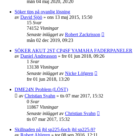
mån 04 maj 2020, 20:20
Söker tips på ovanlig lösning
av
David Sjöö
»
ons 13 maj 2015, 15:50
15
Svar
74152
Visningar
Senaste inlägget
av
Robert Zackrisson
mån 02 dec 2019, 09:23
SÖKER AKUT 2ST CP4SF YAMAHA FADERPANELER
av
Daniel Andreasson
»
fre 01 jun 2018, 09:26
1
Svar
13138
Visningar
Senaste inlägget
av
Nicke Löfgren
fre 01 jun 2018, 13:20
DME24N Problem (LÖST)
av
Christian Svahn
»
tis 07 mar 2017, 15:32
0
Svar
11867
Visningar
Senaste inlägget
av
Christian Svahn
tis 07 mar 2017, 15:32
Skillnaden på jbl sp225-6och jbl sp225-9?
av
Robert Ahlgren
»
tor 08 sep 2016, 12:11