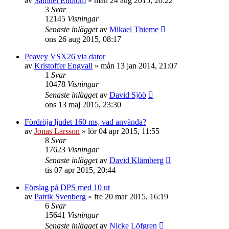
av
Samuel Enblom
»
mån 24 aug 2015, 20:22
3
Svar
12145
Visningar
Senaste inlägget
av
Mikael Thieme
ons 26 aug 2015, 08:17
Peavey VSX26 via dator
av
Kristoffer Engvall
»
mån 13 jan 2014, 21:07
1
Svar
10478
Visningar
Senaste inlägget
av
David Sjöö
ons 13 maj 2015, 23:30
Fördröja ljudet 160 ms, vad använda?
av
Jonas Larsson
»
lör 04 apr 2015, 11:55
8
Svar
17623
Visningar
Senaste inlägget
av
David Klämberg
tis 07 apr 2015, 20:44
Förslag på DPS med 10 ut
av
Patrik Svenberg
»
fre 20 mar 2015, 16:19
6
Svar
15641
Visningar
Senaste inlägget
av
Nicke Löfgren