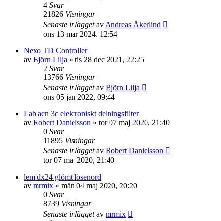
4
Svar
21826
Visningar
Senaste inlägget
av
Andreas Åkerlind
ons 13 mar 2024, 12:54
Nexo TD Controller
av
Björn Lilja
»
tis 28 dec 2021, 22:25
2
Svar
13766
Visningar
Senaste inlägget
av
Björn Lilja
ons 05 jan 2022, 09:44
Lab acn 3c elektroniskt delningsfilter
av
Robert Danielsson
»
tor 07 maj 2020, 21:40
0
Svar
11895
Visningar
Senaste inlägget
av
Robert Danielsson
tor 07 maj 2020, 21:40
lem dx24 glömt lösenord
av
mrmix
»
mån 04 maj 2020, 20:20
0
Svar
8739
Visningar
Senaste inlägget
av
mrmix