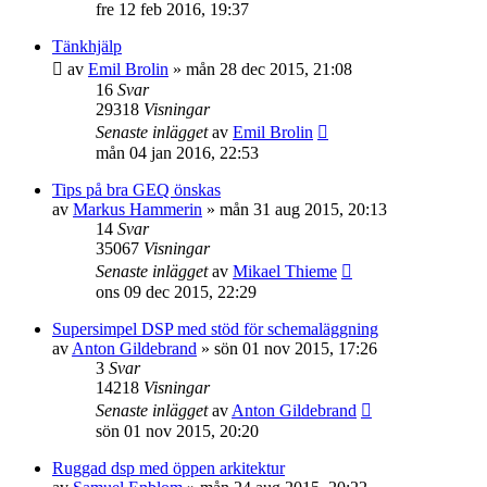
fre 12 feb 2016, 19:37
Tänkhjälp
av
Emil Brolin
»
mån 28 dec 2015, 21:08
16
Svar
29318
Visningar
Senaste inlägget
av
Emil Brolin
mån 04 jan 2016, 22:53
Tips på bra GEQ önskas
av
Markus Hammerin
»
mån 31 aug 2015, 20:13
14
Svar
35067
Visningar
Senaste inlägget
av
Mikael Thieme
ons 09 dec 2015, 22:29
Supersimpel DSP med stöd för schemaläggning
av
Anton Gildebrand
»
sön 01 nov 2015, 17:26
3
Svar
14218
Visningar
Senaste inlägget
av
Anton Gildebrand
sön 01 nov 2015, 20:20
Ruggad dsp med öppen arkitektur