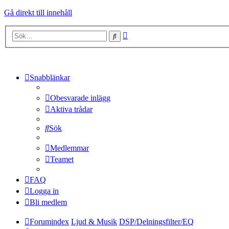
Gå direkt till innehåll
Avancerad
Sök
sökning
Snabblänkar
Obesvarade inlägg
Aktiva trådar
Sök
Medlemmar
Teamet
FAQ
Logga in
Bli medlem
Forumindex
Ljud & Musik
DSP/Delningsfilter/EQ