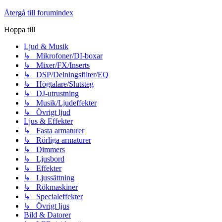
Återgå till forumindex
Hoppa till
Ljud & Musik
↳ Mikrofoner/DI-boxar
↳ Mixer/FX/Inserts
↳ DSP/Delningsfilter/EQ
↳ Högtalare/Slutsteg
↳ DJ-utrustning
↳ Musik/Ljudeffekter
↳ Övrigt ljud
Ljus & Effekter
↳ Fasta armaturer
↳ Rörliga armaturer
↳ Dimmers
↳ Ljusbord
↳ Effekter
↳ Ljussättning
↳ Rökmaskiner
↳ Specialeffekter
↳ Övrigt ljus
Bild & Datorer