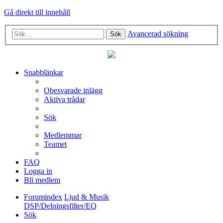
Gå direkt till innehåll
Avancerad sökning
Sök
Snabblänkar
Obesvarade inlägg
Aktiva trådar
Sök
Medlemmar
Teamet
FAQ
Logga in
Bli medlem
Forumindex
Ljud & Musik
DSP/Delningsfilter/EQ
Sök