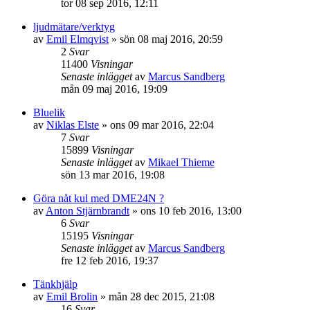
tor 08 sep 2016, 12:11
ljudmätare/verktyg
av
Emil Elmqvist
»
sön 08 maj 2016, 20:59
2
Svar
11400
Visningar
Senaste inlägget
av
Marcus Sandberg
mån 09 maj 2016, 19:09
Bluelik
av
Niklas Elste
»
ons 09 mar 2016, 22:04
7
Svar
15899
Visningar
Senaste inlägget
av
Mikael Thieme
sön 13 mar 2016, 19:08
Göra nåt kul med DME24N ?
av
Anton Stjärnbrandt
»
ons 10 feb 2016, 13:00
6
Svar
15195
Visningar
Senaste inlägget
av
Marcus Sandberg
fre 12 feb 2016, 19:37
Tänkhjälp
av
Emil Brolin
»
mån 28 dec 2015, 21:08
16
Svar