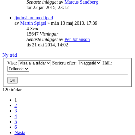
Senaste inlägget
av
Marcus Sandberg
tor 22 jan 2015, 23:12
ljudmätare med ipad
av
Martin Spigel
»
mån 13 maj 2013, 17:39
4
Svar
15647
Visningar
Senaste inlägget
av
Per Johanson
tis 21 okt 2014, 14:02
Ny tråd
Visa:
Sortera efter:
Håll:
120 trådar
1
2
3
4
5
6
Nästa