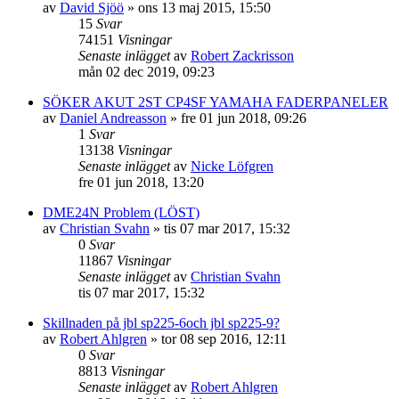
av
David Sjöö
»
ons 13 maj 2015, 15:50
15
Svar
74151
Visningar
Senaste inlägget
av
Robert Zackrisson
mån 02 dec 2019, 09:23
SÖKER AKUT 2ST CP4SF YAMAHA FADERPANELER
av
Daniel Andreasson
»
fre 01 jun 2018, 09:26
1
Svar
13138
Visningar
Senaste inlägget
av
Nicke Löfgren
fre 01 jun 2018, 13:20
DME24N Problem (LÖST)
av
Christian Svahn
»
tis 07 mar 2017, 15:32
0
Svar
11867
Visningar
Senaste inlägget
av
Christian Svahn
tis 07 mar 2017, 15:32
Skillnaden på jbl sp225-6och jbl sp225-9?
av
Robert Ahlgren
»
tor 08 sep 2016, 12:11
0
Svar
8813
Visningar
Senaste inlägget
av
Robert Ahlgren