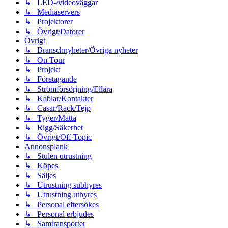
↳ LED-/videoväggar
↳ Mediaservers
↳ Projektorer
↳ Övrigt/Datorer
Övrigt
↳ Branschnyheter/Övriga nyheter
↳ On Tour
↳ Projekt
↳ Företagande
↳ Strömförsörjning/Ellära
↳ Kablar/Kontakter
↳ Casar/Rack/Tejp
↳ Tyger/Matta
↳ Rigg/Säkerhet
↳ Övrigt/Off Topic
Annonsplank
↳ Stulen utrustning
↳ Köpes
↳ Säljes
↳ Utrustning subhyres
↳ Utrustning uthyres
↳ Personal eftersökes
↳ Personal erbjudes
↳ Samtransporter