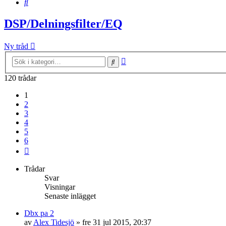
Sök
DSP/Delningsfilter/EQ
Ny tråd
Avancerad
Sök
sökning
120 trådar
1
2
3
4
5
6
Nästa
Trådar
Svar
Visningar
Senaste inlägget
Dbx pa 2
av
Alex Tidesjö
»
fre 31 jul 2015, 20:37