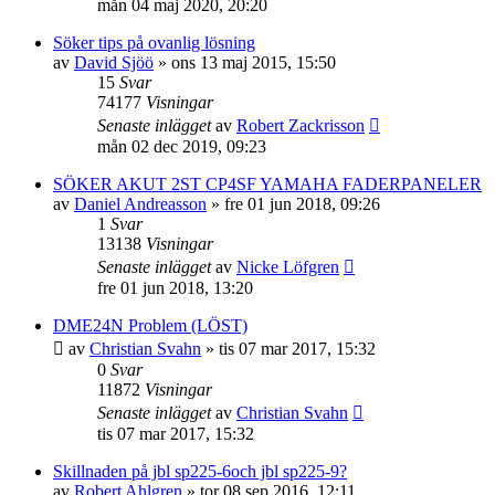
mån 04 maj 2020, 20:20
Söker tips på ovanlig lösning
av
David Sjöö
»
ons 13 maj 2015, 15:50
15
Svar
74177
Visningar
Senaste inlägget
av
Robert Zackrisson
mån 02 dec 2019, 09:23
SÖKER AKUT 2ST CP4SF YAMAHA FADERPANELER
av
Daniel Andreasson
»
fre 01 jun 2018, 09:26
1
Svar
13138
Visningar
Senaste inlägget
av
Nicke Löfgren
fre 01 jun 2018, 13:20
DME24N Problem (LÖST)
av
Christian Svahn
»
tis 07 mar 2017, 15:32
0
Svar
11872
Visningar
Senaste inlägget
av
Christian Svahn
tis 07 mar 2017, 15:32
Skillnaden på jbl sp225-6och jbl sp225-9?
av
Robert Ahlgren
»
tor 08 sep 2016, 12:11