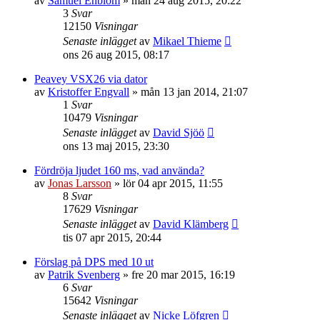
av
Samuel Enblom
»
mån 24 aug 2015, 20:22
3
Svar
12150
Visningar
Senaste inlägget
av
Mikael Thieme
ons 26 aug 2015, 08:17
Peavey VSX26 via dator
av
Kristoffer Engvall
»
mån 13 jan 2014, 21:07
1
Svar
10479
Visningar
Senaste inlägget
av
David Sjöö
ons 13 maj 2015, 23:30
Fördröja ljudet 160 ms, vad använda?
av
Jonas Larsson
»
lör 04 apr 2015, 11:55
8
Svar
17629
Visningar
Senaste inlägget
av
David Klämberg
tis 07 apr 2015, 20:44
Förslag på DPS med 10 ut
av
Patrik Svenberg
»
fre 20 mar 2015, 16:19
6
Svar
15642
Visningar
Senaste inlägget
av
Nicke Löfgren