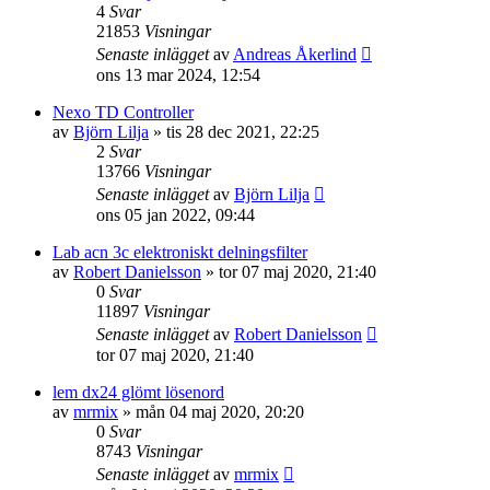
4
Svar
21853
Visningar
Senaste inlägget
av
Andreas Åkerlind
ons 13 mar 2024, 12:54
Nexo TD Controller
av
Björn Lilja
»
tis 28 dec 2021, 22:25
2
Svar
13766
Visningar
Senaste inlägget
av
Björn Lilja
ons 05 jan 2022, 09:44
Lab acn 3c elektroniskt delningsfilter
av
Robert Danielsson
»
tor 07 maj 2020, 21:40
0
Svar
11897
Visningar
Senaste inlägget
av
Robert Danielsson
tor 07 maj 2020, 21:40
lem dx24 glömt lösenord
av
mrmix
»
mån 04 maj 2020, 20:20
0
Svar
8743
Visningar
Senaste inlägget
av
mrmix