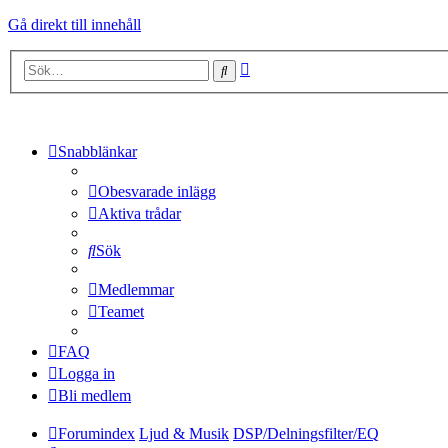
Gå direkt till innehåll
Avancerad
Sök
sökning
Snabblänkar
Obesvarade inlägg
Aktiva trådar
Sök
Medlemmar
Teamet
FAQ
Logga in
Bli medlem
Forumindex
Ljud & Musik
DSP/Delningsfilter/EQ