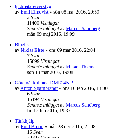
ljudmätare/verktyg
av
Emil Elmqvist
»
sön 08 maj 2016, 20:59
2
Svar
11400
Visningar
Senaste inlägget
av
Marcus Sandberg
mån 09 maj 2016, 19:09
Bluelik
av
Niklas Elste
»
ons 09 mar 2016, 22:04
7
Svar
15899
Visningar
Senaste inlägget
av
Mikael Thieme
sön 13 mar 2016, 19:08
Göra nåt kul med DME24N ?
av
Anton Stjärnbrandt
»
ons 10 feb 2016, 13:00
6
Svar
15194
Visningar
Senaste inlägget
av
Marcus Sandberg
fre 12 feb 2016, 19:37
Tänkhjälp
av
Emil Brolin
»
mån 28 dec 2015, 21:08
16
Svar
29297
Visningar