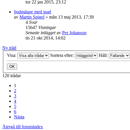
tor 22 jan 2015, 23:12
ljudmätare med ipad
av
Martin Spigel
»
mån 13 maj 2013, 17:39
4
Svar
15647
Visningar
Senaste inlägget
av
Per Johanson
tis 21 okt 2014, 14:02
Ny tråd
Visa:
Sortera efter:
Håll:
120 trådar
1
2
3
4
5
6
Nästa
Återgå till forumindex