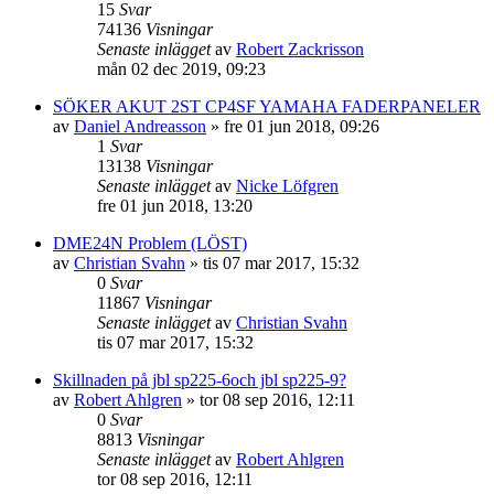
15
Svar
74136
Visningar
Senaste inlägget
av
Robert Zackrisson
mån 02 dec 2019, 09:23
SÖKER AKUT 2ST CP4SF YAMAHA FADERPANELER
av
Daniel Andreasson
»
fre 01 jun 2018, 09:26
1
Svar
13138
Visningar
Senaste inlägget
av
Nicke Löfgren
fre 01 jun 2018, 13:20
DME24N Problem (LÖST)
av
Christian Svahn
»
tis 07 mar 2017, 15:32
0
Svar
11867
Visningar
Senaste inlägget
av
Christian Svahn
tis 07 mar 2017, 15:32
Skillnaden på jbl sp225-6och jbl sp225-9?
av
Robert Ahlgren
»
tor 08 sep 2016, 12:11
0
Svar
8813
Visningar
Senaste inlägget
av
Robert Ahlgren
tor 08 sep 2016, 12:11