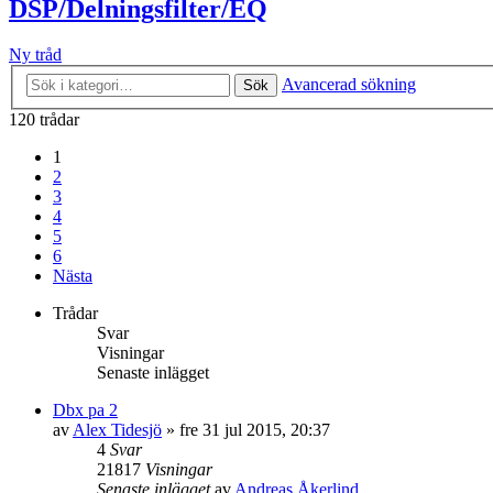
DSP/Delningsfilter/EQ
Ny tråd
Avancerad sökning
Sök
120 trådar
1
2
3
4
5
6
Nästa
Trådar
Svar
Visningar
Senaste inlägget
Dbx pa 2
av
Alex Tidesjö
»
fre 31 jul 2015, 20:37
4
Svar
21817
Visningar
Senaste inlägget
av
Andreas Åkerlind