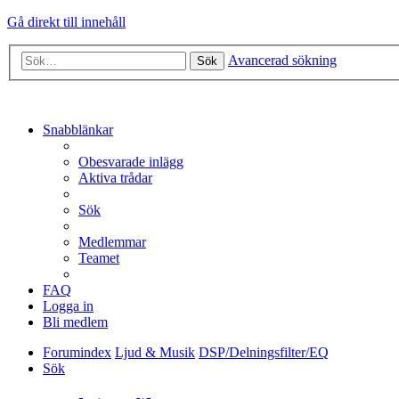
Gå direkt till innehåll
Avancerad sökning
Sök
Snabblänkar
Obesvarade inlägg
Aktiva trådar
Sök
Medlemmar
Teamet
FAQ
Logga in
Bli medlem
Forumindex
Ljud & Musik
DSP/Delningsfilter/EQ
Sök