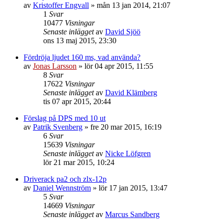
av
Kristoffer Engvall
»
mån 13 jan 2014, 21:07
1
Svar
10477
Visningar
Senaste inlägget
av
David Sjöö
ons 13 maj 2015, 23:30
Fördröja ljudet 160 ms, vad använda?
av
Jonas Larsson
»
lör 04 apr 2015, 11:55
8
Svar
17622
Visningar
Senaste inlägget
av
David Klämberg
tis 07 apr 2015, 20:44
Förslag på DPS med 10 ut
av
Patrik Svenberg
»
fre 20 mar 2015, 16:19
6
Svar
15639
Visningar
Senaste inlägget
av
Nicke Löfgren
lör 21 mar 2015, 10:24
Driverack pa2 och zlx-12p
av
Daniel Wennström
»
lör 17 jan 2015, 13:47
5
Svar
14669
Visningar
Senaste inlägget
av
Marcus Sandberg