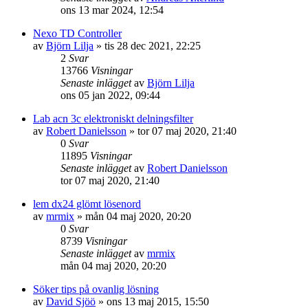
ons 13 mar 2024, 12:54
Nexo TD Controller
av
Björn Lilja
»
tis 28 dec 2021, 22:25
2
Svar
13766
Visningar
Senaste inlägget
av
Björn Lilja
ons 05 jan 2022, 09:44
Lab acn 3c elektroniskt delningsfilter
av
Robert Danielsson
»
tor 07 maj 2020, 21:40
0
Svar
11895
Visningar
Senaste inlägget
av
Robert Danielsson
tor 07 maj 2020, 21:40
lem dx24 glömt lösenord
av
mrmix
»
mån 04 maj 2020, 20:20
0
Svar
8739
Visningar
Senaste inlägget
av
mrmix
mån 04 maj 2020, 20:20
Söker tips på ovanlig lösning
av
David Sjöö
»
ons 13 maj 2015, 15:50