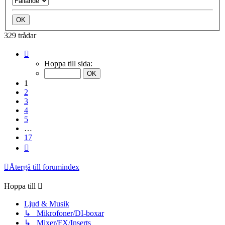
329 trådar
Sida
1
Hoppa till sida:
av
17
1
2
3
4
5
…
17
Nästa
Återgå till forumindex
Hoppa till
Ljud & Musik
↳ Mikrofoner/DI-boxar
↳ Mixer/FX/Inserts