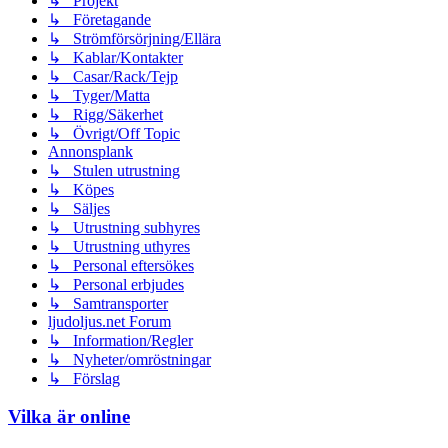
↳ Projekt
↳ Företagande
↳ Strömförsörjning/Ellära
↳ Kablar/Kontakter
↳ Casar/Rack/Tejp
↳ Tyger/Matta
↳ Rigg/Säkerhet
↳ Övrigt/Off Topic
Annonsplank
↳ Stulen utrustning
↳ Köpes
↳ Säljes
↳ Utrustning subhyres
↳ Utrustning uthyres
↳ Personal eftersökes
↳ Personal erbjudes
↳ Samtransporter
ljudoljus.net Forum
↳ Information/Regler
↳ Nyheter/omröstningar
↳ Förslag
Vilka är online