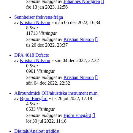
Senaste inlägget
av
Johannes Nordgren
fre 13 jan 2023, 12:56
Sennheiser frekvens-fråga
av
Kristian Nilsson
»
mån 05 dec 2022, 16:34
8
Svar
11713
Visningar
Senaste inlägget
av
Kristian Nilsson
tis 20 dec 2022, 23:37
DPA 4018 D:facto
av
Kristian Nilsson
»
sön 04 dec 2022, 22:32
0
Svar
6901
Visningar
Senaste inlägget
av
Kristian Nilsson
sön 04 dec 2022, 22:32
Allroundmick OH/akustiska instrument m.m.
av
Björn Enegård
»
tis 26 jul 2022, 17:18
4
Svar
8533
Visningar
Senaste inlägget
av
Björn Enegård
lör 30 jul 2022, 11:18
Digitalt/Analogt trådlöst