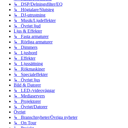
↳ DSP/Delningsfilter/EQ
↳ Högtalare/Slutsteg
↳ DJ-utrustning
↳ Musik/Ljudeffekter
↳ Övrigt ljud
Ljus & Effekter
↳ Fasta armaturer
↳ Rörliga armaturer
↳ Dimmers
↳ Ljusbord
↳ Effekter
↳ Ljussättning
↳ Rökmaskiner
↳ Specialeffekter
↳ Övrigt ljus
Bild & Datorer
↳ LED-/videoväggar
↳ Mediaservers
↳ Projektorer
↳ Övrigt/Datorer
Övrigt
↳ Branschnyheter/Övriga nyheter
↳ On Tour