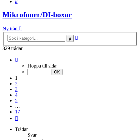
Sök
Mikrofoner/DI-boxar
Ny tråd
Avancerad
Sök
sökning
329 trådar
Sida
1
Hoppa till sida:
av
17
1
2
3
4
5
…
17
Nästa
Trådar
Svar