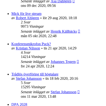
Senaste inlägget
av
Åsa Dahlgren
ons 09 dec 2020, 09:56
Mick för live stream
av
Robert Ahlgren
»
lör 29 aug 2020, 18:18
2
Svar
9973
Visningar
Senaste inlägget
av
Henrik Källbäcks
mån 05 okt 2020, 22:48
Konferensmikrofon Puck?
av
Kristian Nilsson
»
tis 21 apr 2020, 14:29
4
Svar
14214
Visningar
Senaste inlägget
av
Johannes Tegern
fre 24 apr 2020, 12:24
Trådlös överföring till högtalare
av
Stefan Johansson
»
tis 18 feb 2020, 20:16
5
Svar
15295
Visningar
Senaste inlägget
av
Stefan Johansson
ons 11 mar 2020, 13:48
DPA 2028