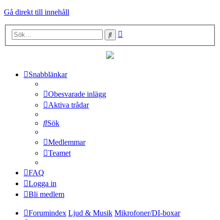
Gå direkt till innehåll
Avancerad
Sök
sökning
Snabblänkar
Obesvarade inlägg
Aktiva trådar
Sök
Medlemmar
Teamet
FAQ
Logga in
Bli medlem
Forumindex
Ljud & Musik
Mikrofoner/DI-boxar